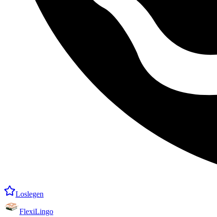
Loslegen
FlexiLingo