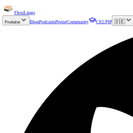
FlexiLingo
🇩🇪
Blog
Podcasts
Preise
Community
CELPIP
Produkte