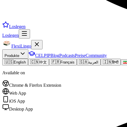
Loslegen
Loslegen
FlexiLingo
CELPIP
Blog
Podcasts
Preise
Community
Produkte
🇺🇸
🇨🇳
🇫🇷
🇸🇦
🇮🇳
English
中文
Français
العربية
हिन्दी
Available on
Chrome & Firefox Extension
Web App
iOS App
Desktop App