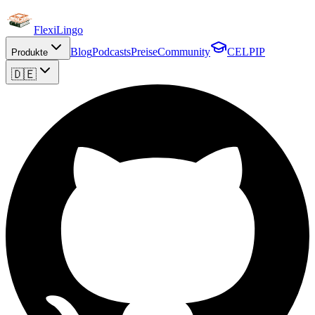
FlexiLingo
Blog
Podcasts
Preise
Community
CELPIP
Produkte
🇩🇪