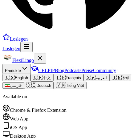
Loslegen
Loslegen
FlexiLingo
CELPIP
Blog
Podcasts
Preise
Community
Produkte
🇺🇸
🇨🇳
🇫🇷
🇸🇦
🇮🇳
English
中文
Français
العربية
हिन्दी
🇩🇪
🇻🇳
فارسی
Deutsch
Tiếng Việt
Available on
Chrome & Firefox Extension
Web App
iOS App
Desktop App