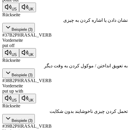
US
UK
Rückseite
نشان دادن یا اشاره کردن به چیزی
Beispiele
(
3
)
#
37
B2
PHRASAL_VERB
Vorderseite
put off
US
UK
Rückseite
به تعویق انداختن / موکول کردن به وقت دیگر
Beispiele
(
3
)
#
38
B2
PHRASAL_VERB
Vorderseite
put up with
US
UK
Rückseite
تحمل کردن چیزی ناخوشایند بدون شکایت
Beispiele
(
3
)
#
39
B2
PHRASAL_VERB