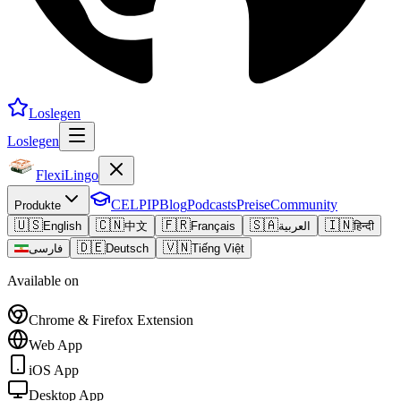
Loslegen
Loslegen
FlexiLingo
CELPIP
Blog
Podcasts
Preise
Community
Produkte
🇺🇸
🇨🇳
🇫🇷
🇸🇦
🇮🇳
English
中文
Français
العربية
हिन्दी
🇩🇪
🇻🇳
فارسی
Deutsch
Tiếng Việt
Available on
Chrome & Firefox Extension
Web App
iOS App
Desktop App