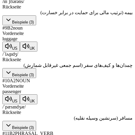
/ɪnˈʃʊərəns/
Rückseite
بیمه (ترتیب مالی برای حمایت در برابر خسارت)
Beispiele
(
3
)
#
9
B2
noun
Vorderseite
luggage
US
UK
/ˈlʌɡɪdʒ/
Rückseite
چمدان‌ها و کیف‌های سفر (اسم جمعی غیرقابل شمارش)
Beispiele
(
3
)
#
10
A2
NOUN
Vorderseite
passenger
US
UK
/ˈpæsɪndʒər/
Rückseite
مسافر (سرنشین وسیله نقلیه)
Beispiele
(
3
)
#
11
B2
PHRASAL_VERB