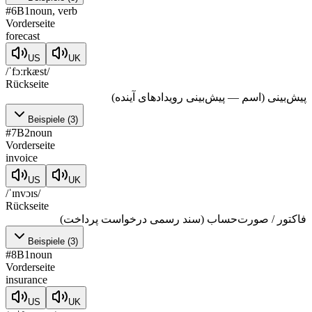
#
6
B1
noun, verb
Vorderseite
forecast
US
UK
/ˈfɔːrkæst/
Rückseite
پیش‌بینی (اسم — پیش‌بینی رویدادهای آینده)
Beispiele
(
3
)
#
7
B2
noun
Vorderseite
invoice
US
UK
/ˈɪnvɔɪs/
Rückseite
فاکتور / صورت‌حساب (سند رسمی درخواست پرداخت)
Beispiele
(
3
)
#
8
B1
noun
Vorderseite
insurance
US
UK