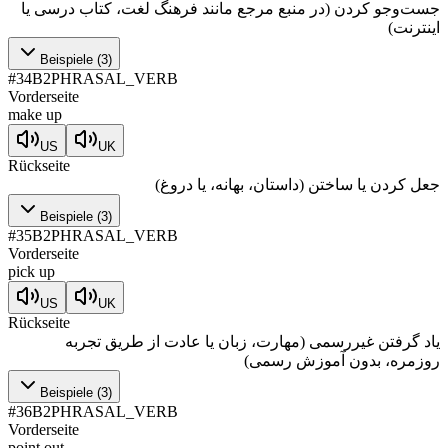
جست‌وجو کردن (در منبع مرجع مانند فرهنگ لغت، کتاب درسی یا
اینترنت)
Beispiele
(
3
)
#
34
B2
PHRASAL_VERB
Vorderseite
make up
US
UK
Rückseite
جعل کردن یا ساختن (داستان، بهانه، یا دروغ)
Beispiele
(
3
)
#
35
B2
PHRASAL_VERB
Vorderseite
pick up
US
UK
Rückseite
یاد گرفتن غیررسمی (مهارت، زبان یا عادت از طریق تجربه
روزمره، بدون آموزش رسمی)
Beispiele
(
3
)
#
36
B2
PHRASAL_VERB
Vorderseite
point out