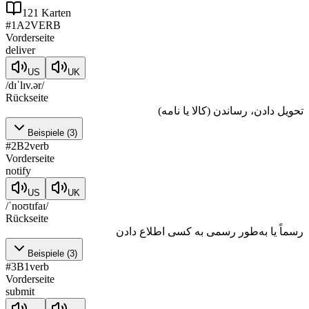
121
Karten
#
1
A2
VERB
Vorderseite
deliver
US
UK
/dɪˈlɪv.ər/
Rückseite
تحویل دادن، رساندن (کالا یا نامه)
Beispiele
(
3
)
#
2
B2
verb
Vorderseite
notify
US
UK
/ˈnoʊtɪfaɪ/
Rückseite
رسماً یا به‌طور رسمی به کسی اطلاع دادن
Beispiele
(
3
)
#
3
B1
verb
Vorderseite
submit