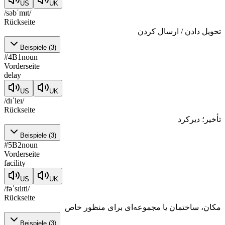
US
UK
/səbˈmɪt/
Rückseite
تحویل دادن / ارسال کردن
Beispiele
(
3
)
#
4
B1
noun
Vorderseite
delay
US
UK
/dɪˈleɪ/
Rückseite
تأخیر؛ دیرکرد
Beispiele
(
3
)
#
5
B2
noun
Vorderseite
facility
US
UK
/fəˈsɪlɪti/
Rückseite
مکان، ساختمان یا مجموعه‌ای برای منظور خاص
Beispiele
(
3
)