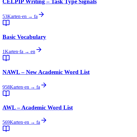
CELPIP Writing – Task Type Signals
53
Karten
·
en → fa
Basic Vocabulary
1
Karten
·
fa → en
NAWL – New Academic Word List
958
Karten
·
en → fa
AWL – Academic Word List
569
Karten
·
en → fa