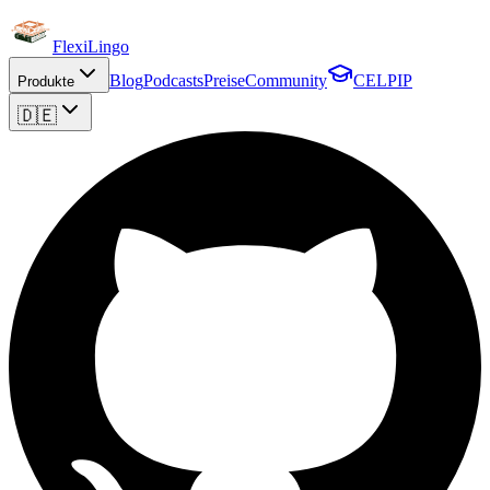
FlexiLingo
Blog
Podcasts
Preise
Community
CELPIP
Produkte
🇩🇪