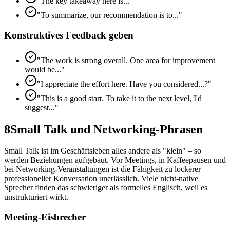
"The key takeaway here is..."
"To summarize, our recommendation is to..."
Konstruktives Feedback geben
"The work is strong overall. One area for improvement
would be..."
"I appreciate the effort here. Have you considered...?"
"This is a good start. To take it to the next level, I'd
suggest..."
8
Small Talk und Networking-Phrasen
Small Talk ist im Geschäftsleben alles andere als "klein" – so
werden Beziehungen aufgebaut. Vor Meetings, in Kaffeepausen und
bei Networking-Veranstaltungen ist die Fähigkeit zu lockerer
professioneller Konversation unerlässlich. Viele nicht-native
Sprecher finden das schwieriger als formelles Englisch, weil es
unstrukturiert wirkt.
Meeting-Eisbrecher