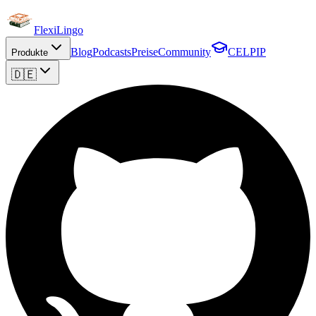
FlexiLingo
Blog
Podcasts
Preise
Community
CELPIP
Produkte
🇩🇪