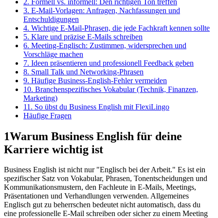
2. Formell vs. informell: Den richtigen Ton treffen
3. E-Mail-Vorlagen: Anfragen, Nachfassungen und
Entschuldigungen
4. Wichtige E-Mail-Phrasen, die jede Fachkraft kennen sollte
5. Klare und präzise E-Mails schreiben
6. Meeting-Englisch: Zustimmen, widersprechen und
Vorschläge machen
7. Ideen präsentieren und professionell Feedback geben
8. Small Talk und Networking-Phrasen
9. Häufige Business-English-Fehler vermeiden
10. Branchenspezifisches Vokabular (Technik, Finanzen,
Marketing)
11. So übst du Business English mit FlexiLingo
Häufige Fragen
1
Warum Business English für deine
Karriere wichtig ist
Business English ist nicht nur "Englisch bei der Arbeit." Es ist ein
spezifischer Satz von Vokabular, Phrasen, Tonentscheidungen und
Kommunikationsmustern, den Fachleute in E-Mails, Meetings,
Präsentationen und Verhandlungen verwenden. Allgemeines
Englisch gut zu beherrschen bedeutet nicht automatisch, dass du
eine professionelle E-Mail schreiben oder sicher zu einem Meeting