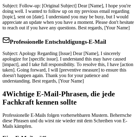
Subject: Follow-up: [Original Subject] Dear [Name], I hope you're
doing well. I wanted to follow up on my previous email regarding
[topic], sent on [date]. I understand you may be busy, but I would
appreciate an update when you have a moment. Please don't hesitate
to reach out if you have any questions. Best regards, [Your Name]
Professionelle Entschuldigungs-E-Mail
Subject: Apology Regarding [Issue] Dear [Name], I sincerely
apologize for [specific issue]. I understand this may have caused
[impact], and I take full responsibility. To resolve this, I have [action
taken]. Going forward, I will [preventive measure] to ensure this
doesn't happen again. Thank you for your patience and
understanding. Best regards, [Your Name]
4
Wichtige E-Mail-Phrasen, die jede
Fachkraft kennen sollte
Professionelle E-Mails folgen vorhersehbaren Mustern. Beherrsche
diese Phrasen und du wirst nie wieder mit dem Schreiben von E-
Mails kämpfen.