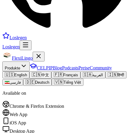
Loslegen
Loslegen
FlexiLingo
CELPIP
Blog
Podcasts
Preise
Community
Produkte
🇺🇸
🇨🇳
🇫🇷
🇸🇦
🇮🇳
English
中文
Français
العربية
हिन्दी
🇩🇪
🇻🇳
فارسی
Deutsch
Tiếng Việt
Available on
Chrome & Firefox Extension
Web App
iOS App
Desktop App