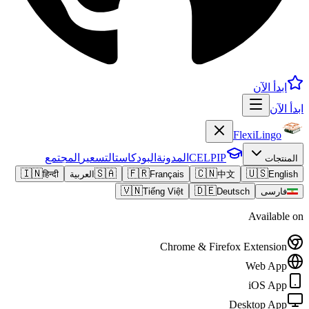
ابدأ الآن
ابدأ الآن
FlexiLingo
CELPIP
المدونة
البودكاست
التسعير
المجتمع
المنتجات
🇮🇳
🇸🇦
🇫🇷
🇨🇳
🇺🇸
English
中文
Français
العربية
हिन्दी
🇻🇳
🇩🇪
فارسی
Deutsch
Tiếng Việt
Available on
Chrome & Firefox Extension
Web App
iOS App
Desktop App