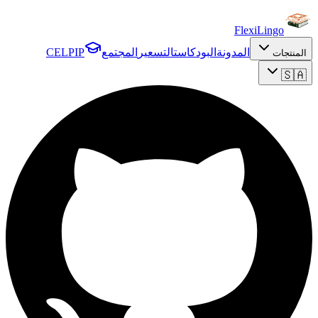
FlexiLingo
المدونة
البودكاست
التسعير
المجتمع
CELPIP
المنتجات
🇸🇦