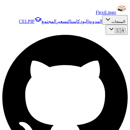
FlexiLingo
المدونة
البودكاست
التسعير
المجتمع
CELPIP
المنتجات
🇸🇦