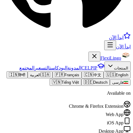
ابدأ الآن
ابدأ الآن
FlexiLingo
CELPIP
المدونة
البودكاست
التسعير
المجتمع
المنتجات
🇮🇳
🇸🇦
🇫🇷
🇨🇳
🇺🇸
English
中文
Français
العربية
हिन्दी
🇻🇳
🇩🇪
فارسی
Deutsch
Tiếng Việt
Available on
Chrome & Firefox Extension
Web App
iOS App
Desktop App