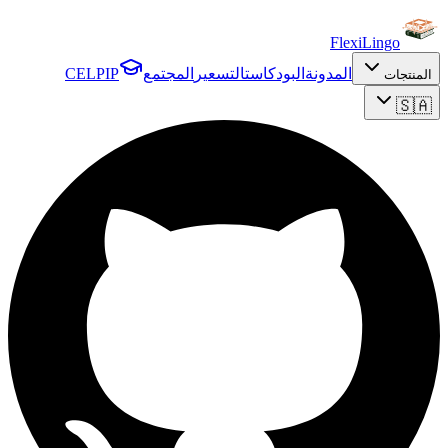
FlexiLingo
المدونة
البودكاست
التسعير
المجتمع
CELPIP
المنتجات
🇸🇦