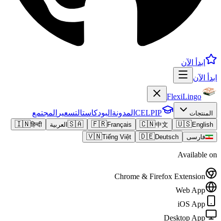
ابدأ الآن
ابدأ الآن
FlexiLingo
CELPIP
المدونة
البودكاست
التسعير
المجتمع
المنتجات
🇮🇳
🇸🇦
🇫🇷
🇨🇳
🇺🇸
English
中文
Français
العربية
हिन्दी
🇻🇳
🇩🇪
فارسی
Deutsch
Tiếng Việt
Available on
Chrome & Firefox Extension
Web App
iOS App
Desktop App