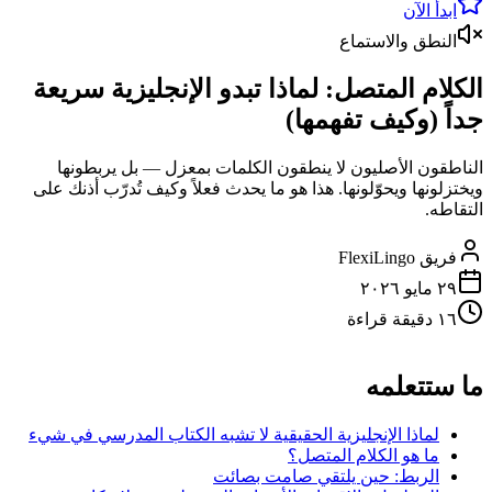
ابدأ الآن
النطق والاستماع
الكلام المتصل: لماذا تبدو الإنجليزية سريعة
جداً (وكيف تفهمها)
الناطقون الأصليون لا ينطقون الكلمات بمعزل — بل يربطونها
ويختزلونها ويحوّلونها. هذا هو ما يحدث فعلاً وكيف تُدرّب أذنك على
التقاطه.
فريق FlexiLingo
٢٩ مايو ٢٠٢٦
١٦ دقيقة قراءة
ما ستتعلمه
لماذا الإنجليزية الحقيقية لا تشبه الكتاب المدرسي في شيء
ما هو الكلام المتصل؟
الربط: حين يلتقي صامت بصائت