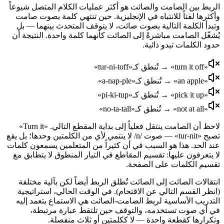
الربط بين الصامت والصائت هو أكثر عمليات الكلام المتصل شيوعاً
وأكثرها لفتاً للانتباه في الإنجليزية. حين تنتهي كلمة بصوت صامت
وتبدأ الكلمة التالية بصوت صائت، لا يتوقف المتحدث بينهما — بل
يُشغّل الصامت مباشرةً إلى الصائت كأنهما كلمة واحدة. النتيجة أن
حدود الكلمات تبدو ذائبة.
«turn it off» → تُنطق كـ«tur-ni-toff»
«an apple» → تُنطق كـ«a-nap-ple»
«pick it up» → تُنطق كـ«pi-ki-tup»
«not at all» → تُنطق كـ«no-ta-tall»
لاحظ أن الصامت ينتقل فعلياً إلى بداية المقطع التالي. «Turn it»
تصبح «tur-nit» — صوت /n/ لا ينتمي لأي من الكلمتين وحدها؛ بل يقع
عند الحد. هذا هو السبب في أن كثيراً من المتعلمين يسمعون كلمات
لا يتعرفون عليها: تقسيم المقاطع في التيار المنطوق لا يتطابق مع
تقسيم الكلمات على الصفحة.
انتقالات الصائت إلى الصائت تُطلق الربط أيضاً لكن بآلية مختلفة
(انظر القسم التالي عن الاقتحام). في الوقت الحالي، استراتيجية
التدريب الأساسية لربط الصامت-الصائت هي الاستماع بتعمد إليه
في أي صوت تستخدمه، والتوقف حين تلتقط عبارة مرتبطة،
وتكرارها كقطعة واحدة — لا ككلمتين أو ثلاث منفصلة.