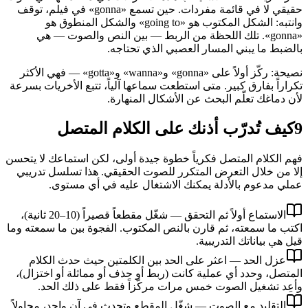
حقيقي لا في قائمة مفردات. حين تسمع «gonna» في فيلم، توقف
وانتبه: الشكل المكتوب هو «going to» والشكل المنطوق هو
«gonna». تلك اللحظة من الربط — بين النص والصوت — هي
بالضبط ما يبني المسار العصبي الذي تحتاجه.
نصيحة: ركّز أولاً على «gonna» و«wanna» و«gotta» — فهي الأكثر
تكراراً بفارق كبير. متى استطعت سماعها آلياً، تتبع الأخريات بسرعة
لأن دماغك تعلّم البحث عن الأشكال المنهارة.
9
كيف تُدرّب أذنك على الكلام المتصل
فهم الكلام المتصل فكرياً خطوة جيدة أولى، لكن استماعك لا يتحسن
إلا من خلال التعرض المتكرر للصوت الحقيقي. هذا تسلسل تدريبي
عملي مدعوم بالأدلة يمكنك الاشتغال عليه في أي مستوى.
الاستماع أولاً ثم التحقق — شغّل مقطعاً قصيراً (10–20 ثانية)،
اكتب ما سمعته، ثم قارن بالنص المكتوب. الفجوة بين ما سمعته وما
قيل هي بياناتك التدريبية.
عزل الحد — اعثر على الحد بين الكلمتين حيث حدث الكلام
المتصل، وحدد أي عملية كانت (ربط أو حذف أو مماثلة أو اختزال)،
وأعِد تشغيل الصوت خمس مرات مركّزاً فقط على ذلك الحد.
التقليد مع الصوت — شغّل المقطع وتحدث في آنٍ واحد، محاولاً