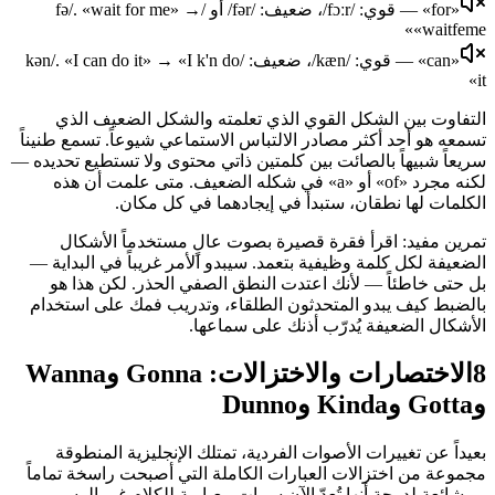
«for» — قوي: /fɔːr/، ضعيف: /fər/ أو /fə/. «wait for me» →
«waitfeme»
«can» — قوي: /kæn/، ضعيف: /kən/. «I can do it» → «I k'n do
it»
التفاوت بين الشكل القوي الذي تعلمته والشكل الضعيف الذي
تسمعه هو أحد أكثر مصادر الالتباس الاستماعي شيوعاً. تسمع طنيناً
سريعاً شبيهاً بالصائت بين كلمتين ذاتي محتوى ولا تستطيع تحديده —
لكنه مجرد «of» أو «a» في شكله الضعيف. متى علمت أن هذه
الكلمات لها نطقان، ستبدأ في إيجادهما في كل مكان.
تمرين مفيد: اقرأ فقرة قصيرة بصوت عالٍ مستخدماً الأشكال
الضعيفة لكل كلمة وظيفية بتعمد. سيبدو الأمر غريباً في البداية —
بل حتى خاطئاً — لأنك اعتدت النطق الصفي الحذر. لكن هذا هو
بالضبط كيف يبدو المتحدثون الطلقاء، وتدريب فمك على استخدام
الأشكال الضعيفة يُدرّب أذنك على سماعها.
8
الاختصارات والاختزالات: Gonna وWanna
وGotta وKinda وDunno
بعيداً عن تغييرات الأصوات الفردية، تمتلك الإنجليزية المنطوقة
مجموعة من اختزالات العبارات الكاملة التي أصبحت راسخة تماماً
— شائعة لدرجة أنها تُعدّ الآن سمات معيارية للكلام غير الرسمي.