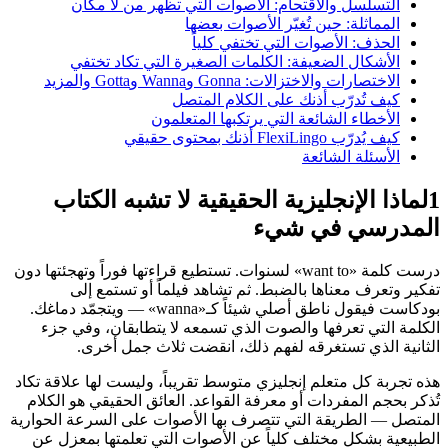
التسلسل والاقتحام: الأصوات التي تظهر من لا مكان
المماثلة: حين تُغيّر الأصوات بعضها
الحذف: الأصوات التي تختفي كلياً
الأشكال الضعيفة: الكلمات الصغيرة التي تكاد تختفي
الاختصارات والاختزالات: Gonna وWanna وGotta والمزيد
كيف تُدرّب أذنك على الكلام المتصل
الأخطاء الشائعة التي يرتكبها المتعلمون
كيف يُدرّب FlexiLingo أذنك بمحتوى حقيقي
الأسئلة الشائعة
1
لماذا الإنجليزية الحقيقية لا تشبه الكتاب
المدرسي في شيء
درست كلمة «want to» لسنوات. تستطيع قراءتها فوراً وتهجئتها دون
تفكير وتعرف معناها بالضبط. ثم تشاهد فيلماً أو تستمع إلى
بودكاست فيقول ناطق أصلي شيئاً كـ«wanna» — ويتجمّد دماغك.
الكلمة التي تعرفها والصوت الذي تسمعه لا يتطابقان، وفي جزء
الثانية الذي تستغرقه لفهم ذلك، انقضت ثلاث جمل أخرى.
هذه تجربة كل متعلم إنجليزي متوسط تقريباً، وليست لها علاقة تكاد
تُذكر بحجم المفردات أو معرفة القواعد. العائق الحقيقي هو الكلام
المتصل — الطريقة التي تتصرف بها الأصوات على السرعة الحوارية
الطبيعية بشكل مختلف كلياً عن الأصوات التي تعلمتها بمعزل عن