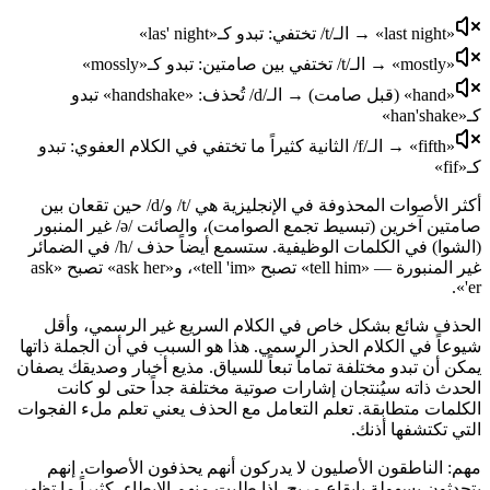
«last night» → الـ/t/ تختفي: تبدو كـ«las' night»
«mostly» → الـ/t/ تختفي بين صامتين: تبدو كـ«mossly»
«hand» (قبل صامت) → الـ/d/ تُحذف: «handshake» تبدو
كـ«han'shake»
«fifth» → الـ/f/ الثانية كثيراً ما تختفي في الكلام العفوي: تبدو
كـ«fif»
أكثر الأصوات المحذوفة في الإنجليزية هي /t/ و/d/ حين تقعان بين
صامتين آخرين (تبسيط تجمع الصوامت)، والصائت /ə/ غير المنبور
(الشوا) في الكلمات الوظيفية. ستسمع أيضاً حذف /h/ في الضمائر
غير المنبورة — «tell him» تصبح «tell 'im»، و«ask her» تصبح «ask
'er».
الحذف شائع بشكل خاص في الكلام السريع غير الرسمي، وأقل
شيوعاً في الكلام الحذر الرسمي. هذا هو السبب في أن الجملة ذاتها
يمكن أن تبدو مختلفة تماماً تبعاً للسياق. مذيع أخبار وصديقك يصفان
الحدث ذاته سيُنتجان إشارات صوتية مختلفة جداً حتى لو كانت
الكلمات متطابقة. تعلم التعامل مع الحذف يعني تعلم ملء الفجوات
التي تكتشفها أذنك.
مهم: الناطقون الأصليون لا يدركون أنهم يحذفون الأصوات. إنهم
يتحدثون بسهولة بإيقاع مريح. إذا طلبت منهم الإبطاء، كثيراً ما تظهر