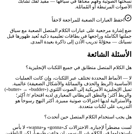
نسختها الصوتية وفهم معناها في سياقها — مفيد لفك تشابك
الأصوات المرتبطة أو المُماثلة.
احفظ العبارات الصعبة للمراجعة لاحقاً
ضع إشارة مرجعية على عبارات الكلام المتصل الصعبة مع سياق
جملتها الكاملة وراجعها في بطاقات تعليمية ذكية تُعيد ظهورها قبل
نسيانك — محوّلةً تدريب الأذن إلى ذاكرة بعيدة المدى.
الأسئلة الشائعة
هل الكلام المتصل متطابق في جميع اللكنات الإنجليزية؟
لا — الأنماط المحددة تختلف عبر اللكنات، وإن كانت العمليات
الأساسية (الربط والحذف والمماثلة والأشكال الضعيفة) عالمية.
تميل الإنجليزية الأمريكية إلى الصوت اللثوي («butter» → «budder»)
والربط أكثر؛ والنطق البريطاني المعياري لديه اقتحام /r/ أكثر؛
والأسترالية لديها اختزالات صوتية مميزة. أكثر النهج رسوخاً هو
التدريب على لكنات متعددة.
هل يجب استخدام الكلام المتصل حين أتحدث؟
لست مضطراً لإجباره. الاختزالات كـ«gonna» و«wanna» لا بأس
باستخدامها في الكلام غير الرسمي إن جاءت طبيعياً، لكن الناطقين