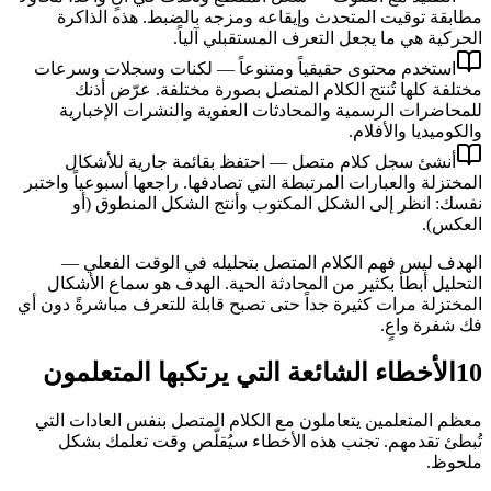
مطابقة توقيت المتحدث وإيقاعه ومزجه بالضبط. هذه الذاكرة
الحركية هي ما يجعل التعرف المستقبلي آلياً.
استخدم محتوى حقيقياً ومتنوعاً — لكنات وسجلات وسرعات
مختلفة كلها تُنتج الكلام المتصل بصورة مختلفة. عرّض أذنك
للمحاضرات الرسمية والمحادثات العفوية والنشرات الإخبارية
والكوميديا والأفلام.
أنشئ سجل كلام متصل — احتفظ بقائمة جارية للأشكال
المختزلة والعبارات المرتبطة التي تصادفها. راجعها أسبوعياً واختبر
نفسك: انظر إلى الشكل المكتوب وأنتج الشكل المنطوق (أو
العكس).
الهدف ليس فهم الكلام المتصل بتحليله في الوقت الفعلي —
التحليل أبطأ بكثير من المحادثة الحية. الهدف هو سماع الأشكال
المختزلة مرات كثيرة جداً حتى تصبح قابلة للتعرف مباشرةً دون أي
فك شفرة واعٍ.
10
الأخطاء الشائعة التي يرتكبها المتعلمون
معظم المتعلمين يتعاملون مع الكلام المتصل بنفس العادات التي
تُبطئ تقدمهم. تجنب هذه الأخطاء سيُقلّص وقت تعلمك بشكل
ملحوظ.