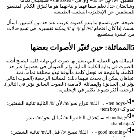
الطليق. /w/ في «do it» و/j/ في «she asked» طبيعيتان تماماً
وشائعتان جداً. تعلم سماعهما وإنتاجهما هو ما يُفرّق الكلام المتقطع
للمتعلمين عن الإنجليزية السلسة الطبيعية.
نصيحة: حين تسمع ما يبدو كصوت غريب عند حد بين كلمتين، اسأل
نفسك إذا كان اقتحام /w/ أو /j/ أو /r/ يمكنه تفسيره. في تسع حالات
من عشرة يستطيع.
5
المماثلة: حين تُغيّر الأصوات بعضها
المماثلة هي العملية التي يتغير بها صوت في نهاية كلمة ليصبح أشبه
بالصوت في بداية الكلمة التالية. يؤثر الصوتان في بعضهما عبر حد
الكلمة، والنتيجة قد تجعل كلمة مألوفة تبدو مختلفة تماماً. ثمة
اتجاهان يمكن أن يحدث فيهما ذلك: المماثلة الرجعية (الصوت التالي
يؤثر في السابق) والمماثلة الأمامية (الصوت السابق يؤثر في التالي).
الرجعية أكثر شيوعاً بكثير في الإنجليزية.
«ten boys» → الـ/n/ تنزاح نحو /m/ لأن /b/ التالية ثنائية الشفتين:
تبدو كـ«tem boys»
«handbag» → يُحذف الـ/d/ والـ/n/ تُماثل نحو /m/: تبدو
كـ«hambag»
«good morning» → الـ/d/ تصبح /b/ قبل الـ/m/ ثنائية الشفتين: