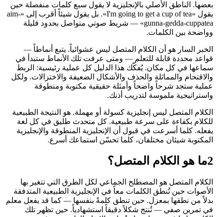
بعضها. الناطق الأصلي بالإنجليزية لا يقول سبع كلمات منفصلة حين
يقول «I'm going to get a cup of tea». بل يقول شيئاً أقرب إلى «aim-
gunna-gedda-cuppatea» — شريط صوتي متواصل بحدود قليلة
وواضحة بين الكلمات.
الخبر السار هو أن الكلام المتصل ليس عشوائياً. يتبع أنماطاً —
قواعد محددة قابلة للتعلم — ومتى عرفت تلك الأنماط ستبدأ في
سماعها في كل مكان. يُفكّك هذا الدليل كل عملية رئيسية: الربط
والاقتحام والمماثلة والحذف والأشكال الضعيفة والاختزالات. ولكل
عملية ستجد شرحاً واضحاً وأمثلة حقيقية مكتوبة ومنطوقة
واستراتيجية ملموسة لتدريب أذنك.
الكلام المتصل ليس إنجليزية كسولة أو مهملة. هو النتيجة الطبيعية
للكلام بكفاءة على سرعة طبيعية. كل متحدث طليق في كل لغة
يفعله. كلما أسرعت في قبول أن الإنجليزية المنطوقة والإنجليزية
المكتوبة شيئان مختلفان، كلما تحسّن استماعك أسرع.
2
ما هو الكلام المتصل؟
الكلام المتصل هو المصطلح الجماعي لكل الطرق التي تتغير بها
الأصوات حين تُنطق الكلمات معاً في الإنجليزية الطبيعية المتدفقة
بدلاً من نطقها بمعزل. حين تنطق كلمةً بنفسها — كما قد يفعل معلم
في تمرين صفي — تُنتج شكلاً دقيقاً استشهادياً. حين تظهر تلك