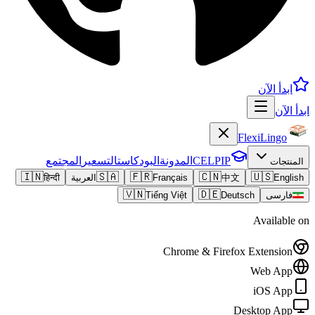
ابدأ الآن
ابدأ الآن
FlexiLingo
CELPIP
المدونة
البودكاست
التسعير
المجتمع
المنتجات
🇮🇳
🇸🇦
🇫🇷
🇨🇳
🇺🇸
English
中文
Français
العربية
हिन्दी
🇻🇳
🇩🇪
فارسی
Deutsch
Tiếng Việt
Available on
Chrome & Firefox Extension
Web App
iOS App
Desktop App