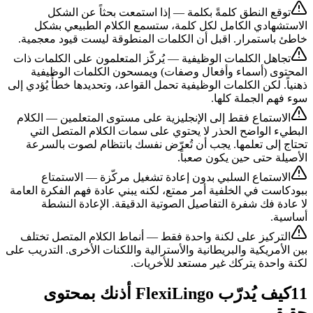
توقع النطق كلمةً بكلمة — إذا استمعت بحثاً عن الشكل
الاستشهادي الكامل لكل كلمة، ستسمع الكلام الطبيعي بشكل
خاطئ باستمرار. اقبل أن الكلمات المنطوقة ليست قيود معجمية.
تجاهل الكلمات الوظيفية — يُركّز المتعلمون على الكلمات ذات
المحتوى (أسماء وأفعال وصفات) ويمسحون الكلمات الوظيفية
ذهنياً. لكن الكلمات الوظيفية تحمل القواعد، وتحديدها خطأً يُؤدي إلى
سوء فهم الجملة كلها.
الاستماع فقط إلى الإنجليزية على مستوى المتعلمين — الكلام
البطيء الواضح الحذر لا يحتوي على سمات الكلام المتصل التي
تحتاج إلى تعلمها. يجب أن تُعرّض نفسك بانتظام لصوت بالسرعة
الأصيلة حتى حين يكون صعباً.
الاستماع السلبي بدون إعادة تشغيل مركّزة — الاستمتاع
ببودكاست في الخلفية أمر ممتع، لكنه يبني عادة فهم الفكرة العامة
لا عادة فك شفرة التفاصيل الصوتية الدقيقة. الإعادة النشطة
أساسية.
التركيز على لكنة واحدة فقط — أنماط الكلام المتصل تختلف
بين الأمريكية والبريطانية والأسترالية واللكنات الأخرى. التدريب على
لكنة واحدة يتركك غير مستعد للأخريات.
11
كيف يُدرّب FlexiLingo أذنك بمحتوى
حقيقي