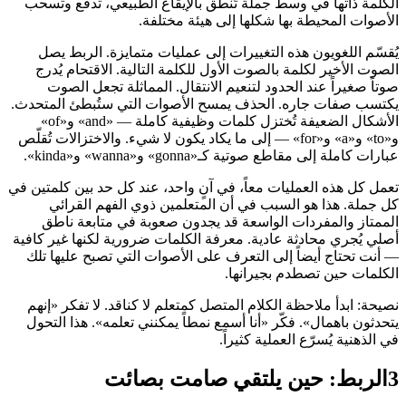
الكلمة ذاتها في وسط جملة تُنطق بالإيقاع الطبيعي، تدفع وتسحب
الأصوات المحيطة بها شكلها إلى هيئة مختلفة.
يُقسّم اللغويون هذه التغييرات إلى عمليات متمايزة. الربط يصل
الصوت الأخير لكلمة بالصوت الأول للكلمة التالية. الاقتحام يُدرج
صوتاً صغيراً عند الحدود لتنعيم الانتقال. المماثلة تجعل الصوت
يكتسب صفات جاره. الحذف يمسح الأصوات التي ستُبطئ المتحدث.
الأشكال الضعيفة تُختزل كلمات وظيفية كاملة — «and» و«of»
و«to» و«a» و«for» — إلى ما يكاد يكون لا شيء. والاختزالات تُقلّص
عبارات كاملة إلى مقاطع صوتية كـ«gonna» و«wanna» و«kinda».
تعمل كل هذه العمليات معاً، في آنٍ واحد، عند كل حد بين كلمتين في
كل جملة. هذا هو السبب في أن المتعلمين ذوي الفهم القرائي
الممتاز والمفردات الواسعة قد يجدون صعوبة في متابعة ناطق
أصلي يُجري محادثة عادية. معرفة الكلمات ضرورية لكنها غير كافية
— أنت تحتاج أيضاً إلى التعرف على الأصوات التي تصبح عليها تلك
الكلمات حين تصطدم بجيرانها.
نصيحة: ابدأ ملاحظة الكلام المتصل كمتعلم لا كناقد. لا تفكر «إنهم
يتحدثون باهمال». فكّر «أنا أسمع نمطاً يمكنني تعلمه». هذا التحول
في الذهنية يُسرّع العملية كثيراً.
3
الربط: حين يلتقي صامت بصائت