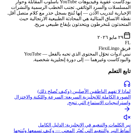
بودكاست عفوية وفيديوهات YouTube بأسلوب المقابلة وحوار
المسلسلات والسرد الوثائقي. تجنب الخطب الرسمية والنشرات
الإخبارية لتدريب الأذن — إنها تُنتج بسجل حذر مع كلام متصل أقل.
نقطة الاتساق المثالية هي المحادثة الطبيعية الارتجالية حيث
المتحدثون مُنخرطون ويتحدثون بإيقاع طبيعي مريح.
٢٩ مايو ٢٠٢٦
FL
فريق FlexiLingo
نبني أدوات تحوّل المحتوى الذي تحبه بالفعل — YouTube
والبودكاست وغيرهما — إلى دورة إنجليزية شخصية.
تابع التعلم
لماذا لا تفهم الناطقين الأصليين (وكيف تُصلح ذلك)
الصورة الكاملة للإنجليزية السريعة: السرعة واللكنة والاختزال
واستراتيجيات الاستماع التي تنجح.
نبر الكلمات والتنغيم في الإنجليزية: الدليل الكامل
أنماط النبر والتنغيم التي تُغيّر المعنى — وكيف تسمعها وتُنتجها