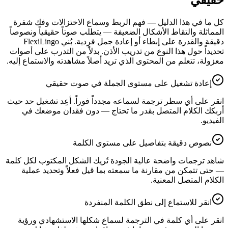
كل ما في هذا الدليل — فهم الربط وسماع الاختزالات وفك شفرة
المماثلة والتقاط الأشكال الضعيفة — يتطلب صوتاً حقيقياً ونصوصاً
دقيقة والقدرة على إبطاء أو إعادة جمل فردية. بُني FlexiLingo
تحديداً حول هذا النوع من تدريب الأذن. بدلاً من التدرب على أصوات
معزولة، تتعلم من المحتوى الذي تريد أصلاً مشاهدته والاستماع إليه.
إعادة تشغيل على مستوى الجملة في صوت حقيقي
انقر على أي سطر ترجمة لسماعه مجدداً فوراً. أعِد تشغيل حد حيث
أربكك الكلام المتصل بقدر ما تحتاج — دون فقدان موضعك في
الفيديو.
نصوص دقيقة بتفاصيل على مستوى الكلمة
شاهد ترجمات واضحة عالية الجودة تُريك الشكل المكتوب لكل كلمة
— حتى تتمكن من مقارنة ما سمعته بما قيل فعلاً وتحديد عملية
الكلام المتصل المعنية.
انقر للاستماع إلى نطق الكلمة المنفردة
انقر على أي كلمة في الترجمة لسماع شكلها الاستشهادي ورؤية