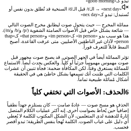
تبدو كـ«goob morning»
«next day» → الـ/t/ قبل الـ/d/ السنخية قد تُطلق بدون نفس أو
تُستبدل: تبدو كـ«nex day»
مماثلة المخرج — حيث يتحول صوت ليطابق مخرج الصوت التالي
— شائعة بشكل خاص قبل الأصوات الصامتة الشفوية (/p/ و/b/ و/m/).
هذا هو سبب بدو «in person» كـ«im person» و«that person» كـ«thap
person» لآذان غير الناطقين الأصليين. متى عرفت القاعدة، أصبح
النمط قابلاً للتعرف فوراً.
تؤثر المماثلة أيضاً في الجهر الصوتي. قد يصبح صوت مجهور قبل
صوت مهموس مهموساً جزئياً أو كلياً. والعكس يحدث أيضاً. الاستماع
للمماثلة يستغرق وقتاً، لكن المكافأة ضخمة: فجأة تتبين أن عشرات
الكلمات التي ظننت أنك تسمعها بشكل خاطئ هي في الحقيقة
أشكال مُماثلة طبيعية تماماً.
6
الحذف: الأصوات التي تختفي كلياً
الحذف هو مسح صوت — عادةً صامت — كان يستلزم جهداً نطقياً
إضافياً حين يُحاط بصوامت أخرى. إنه أكثر عمليات الكلام المتصل
إثارةً للدهشة لدى المتعلمين، لأن الشكل المكتوب للكلمة لا يُعطي
أي دليل على غياب الصوت. الكلمة تُهجأ بنفس الطريقة؛ تبدو أقصر
فحسب.