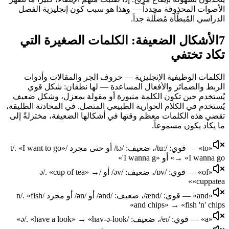
الأصوات المحذوفة مجدداً — وهذا هو سبب كون إنجليزية الفصل
الدراسي المُبطّأة مُضلِّلة جداً.
7
الأشكال الضعيفة: الكلمات الصغيرة التي
تكاد تختفي
الكلمات الوظيفية الإنجليزية — حروف الجر والمقالات وأدوات
الربط والضمائر والأفعال المساعدة — لها نطقان: شكل قوي
يُستخدم حين تكون الكلمة منبورة أو مقولة بمعزل، وشكل ضعيف
يُستخدم في الكلام الحوارية الطبيعي المتصل. في المحادثة الطليقة،
تقضي هذه الكلمات معظم وقتها في أشكالها الضعيفة، مختزلةً إلى
ما يكاد يكون مسموعاً.
«to» — قوي: /tuː/، ضعيف: /tə/ أو حتى مجرد /t/. «I want to go»
→ «I wanna go» أو «I wanna g'»
«of» — قوي: /ɒv/، ضعيف: /əv/ أو /ə/. «cup of tea» →
«cuppatea»
«and» — قوي: /ænd/، ضعيف: /ənd/ أو /ən/ أو مجرد /n/. «fish
and chips» → «fish 'n' chips»
«a» — قوي: /eɪ/، ضعيف: /ə/. «have a look» → «hav-ə-look»