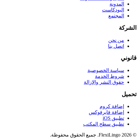
المدونة
البودكاست
المجتمع
الشركة
من نحن
اتصل بنا
قانوني
سياسة الخصوصية
شروط الخدمة
حقوق النشر والإزالة
تحميل
إضافة كروم
إضافة فايرفوكس
تطبيق iOS
تطبيق سطح المكتب
©
2026
FlexiLingo.
جميع الحقوق محفوظة.