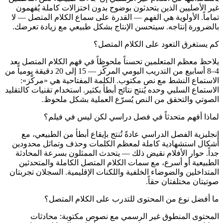
غير الأصليين الذين يتحدثون بوضوح بدون اختزالات كاملة يُفهمون
تماماً. الأولوية هي الفهم — القدرة على سماع الكلام المتصل — لا
بالضرورة إنتاجه. سيتحسن الإنتاج بشكل طبيعي مع زيادة تعرضك.
كم يستغرق التعود على الكلام المتصل؟
يلاحظ معظم المتعلمين تحسناً ملحوظاً في فهم الكلام المتصل بعد
4–8 أسابيع من التدريب اليومي المركّز — 15 إلى 20 دقيقة يومياً من
الاستماع النشط مع نص مكتوب. الكلمة المفتاحية هي «مركّز»:
الاستماع السلبي وحده يُنتج نتائج أبطأ بكثير. استخدام تقنيات كالتقليد
الصوتي والتحقق من النص يُسرّع العملية بشكل ملحوظ.
لماذا أفهم متحدثاً في فصل دراسي لكن ليس في فيلم؟
إنجليزية الفصل الدراسي عادةً تُنتج بإيقاع أبطأ من الطبيعي، مع
أشكال استشهادية كاملة لمعظم الكلمات وحذف وتماثل محدودين
جداً. حوار الأفلام نقيض ذلك — يتحدث الممثلون بسرعة المحادثة
الطبيعية أو أسرع، مع سمات الكلام المتصل الكاملة والمتحدثين
المتداخلين والضوضاء الخلفية واللكنات الإقليمية. السجلان تجربتان
صوتيتان مختلفتان حقاً.
ما أفضل نوع من المحتوى للتدرب على الكلام المتصل؟
المحتوى المنطوق غير الرسمي مع نصوص مكتوبة: محادثات