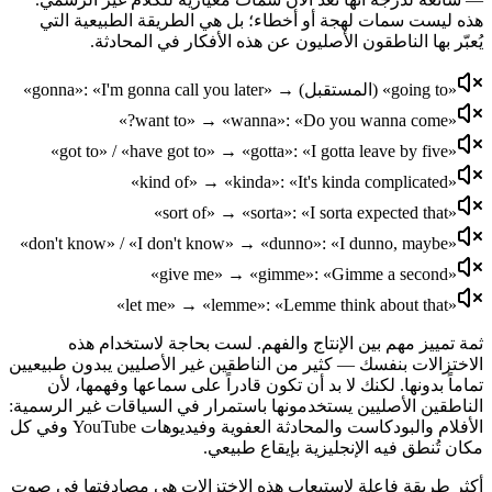
هذه ليست سمات لهجة أو أخطاء؛ بل هي الطريقة الطبيعية التي
يُعبّر بها الناطقون الأصليون عن هذه الأفكار في المحادثة.
«going to» (المستقبل) → «gonna»: «I'm gonna call you later»
«want to» → «wanna»: «Do you wanna come?»
«got to» / «have got to» → «gotta»: «I gotta leave by five»
«kind of» → «kinda»: «It's kinda complicated»
«sort of» → «sorta»: «I sorta expected that»
«don't know» / «I don't know» → «dunno»: «I dunno, maybe»
«give me» → «gimme»: «Gimme a second»
«let me» → «lemme»: «Lemme think about that»
ثمة تمييز مهم بين الإنتاج والفهم. لست بحاجة لاستخدام هذه
الاختزالات بنفسك — كثير من الناطقين غير الأصليين يبدون طبيعيين
تماماً بدونها. لكنك لا بد أن تكون قادراً على سماعها وفهمها، لأن
الناطقين الأصليين يستخدمونها باستمرار في السياقات غير الرسمية:
الأفلام والبودكاست والمحادثة العفوية وفيديوهات YouTube وفي كل
مكان تُنطق فيه الإنجليزية بإيقاع طبيعي.
أكثر طريقة فاعلة لاستيعاب هذه الاختزالات هي مصادفتها في صوت