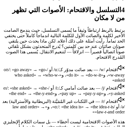
4
التسلسل والاقتحام: الأصوات التي تظهر
من لا مكان
يرتبط بالربط ارتباطاً وثيقاً ما يُسمى التسلسل، حيث يندمج الصامت
الأخير لكلمة والصائت الأول للكلمة التالية اندماجاً كاملاً حتى يختفي
الحد تماماً. رأيت أمثلة على ذلك أعلاه. لكن ماذا يحدث حين يلتقي
صوتان صائتان عند حد بين كلمتين؟ يُدرج المتحدثون بشكل تلقائي
صوتاً اتصالياً قصيراً — انزلاقاً — لتنعيم الانتقال. يُسمى هذا الصوت
المُدرج الاقتحام.
اقتحام /w/ — بعد صائت مدوّر كـ/uː/ أو /oʊ/: «go away» → «go-
w-away»، و«do it» → «do-w-it»، و«who asked» → «who-w-
asked»
اقتحام /j/ — بعد صائت أمامي كـ/iː/ أو /eɪ/: «she asked» → «she-
y-asked»، و«pay up» → «pay-y-up»، و«the end» → «the-y-end»
اقتحام /r/ — في اللكنات غير المُمَيَّتة (البريطانية والأسترالية) بعد
/ə/ أو /ɑː/: «the idea is» → «the idea-r-is»، و«law and order» →
«law-r-and order»
هذه الأصوات الاقتحامية ليست أخطاء — بل سمات الكلام الإنجليزي