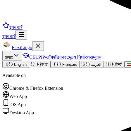
शुरू करें
शुरू करें
FlexiLingo
CELPIP
ब्लॉग
पॉडकास्ट
मूल्य निर्धारण
समुदाय
उत्पाद
🇺🇸
🇨🇳
🇫🇷
🇸🇦
🇮🇳
English
中文
Français
العربية
हिन्दी
Available on
Chrome & Firefox Extension
Web App
iOS App
Desktop App