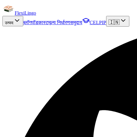
FlexiLingo
🇮🇳
ब्लॉग
पॉडकास्ट
मूल्य निर्धारण
समुदाय
CELPIP
उत्पाद