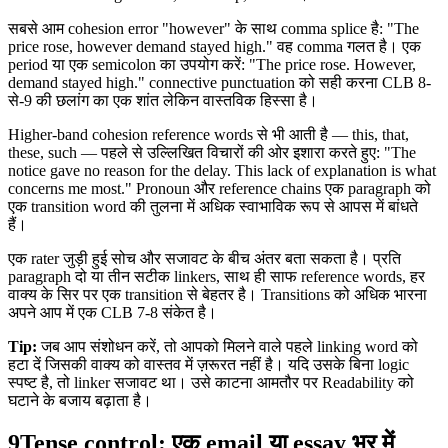
सबसे आम cohesion error "however" के साथ comma splice है: "The
price rose, however demand stayed high." वह comma गलत है। एक
period या एक semicolon का उपयोग करें: "The price rose. However,
demand stayed high." connective punctuation को सही करना CLB 8-
से-9 की छलांग का एक शांत लेकिन वास्तविक हिस्सा है।
Higher-band cohesion reference words से भी आती है — this, that,
these, such — पहले से उल्लिखित विचारों की ओर इशारा करते हुए: "The
notice gave no reason for the delay. This lack of explanation is what
concerns me most." Pronoun और reference chains एक paragraph को
एक transition word की तुलना में अधिक स्वाभाविक रूप से आपस में बांधते
हैं।
एक rater जुड़ी हुई सोच और सजावट के बीच अंतर बता सकता है। प्रति
paragraph दो या तीन सटीक linkers, साथ ही साफ reference words, हर
वाक्य के सिर पर एक transition से बेहतर है। Transitions को अधिक भारना
अपने आप में एक CLB 7-8 संकेत है।
Tip:
जब आप संशोधन करें, तो आपको मिलने वाले पहले linking word को
हटा दें जिसकी वाक्य को वास्तव में ज़रूरत नहीं है। यदि उसके बिना logic
स्पष्ट है, तो linker सजावट था। उसे काटना आमतौर पर Readability को
घटाने के बजाय बढ़ाता है।
9
Tense control: एक email या essay भर में