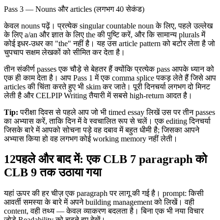
Pass 3 — Nouns और articles (लगभग 40 सेकंड)
केवल nouns पढ़ें। प्रत्येक singular countable noun के लिए, पहले उल्लेख
के लिए a/an और ज्ञात के लिए the की पुष्टि करें, और कि सामान्य plurals में
कोई इधर-उधर का "the" नहीं है। यह उस article pattern को बटोर लेता है जो
चुपचाप सक्षम लेखकों को सीमित कर देता है।
तीन संकीर्ण passes एक चौड़े से बेहतर हैं क्योंकि प्रत्येक pass आपके ध्यान को
एक ही काम देता है। आप Pass 1 में एक comma splice पकड़ लेते हैं जिसे आप
articles की चिंता करते हुए भी skim कर जाते। पूरी दिनचर्या लगभग दो मिनट
लेती है और CELPIP Writing तैयारी में सबसे high-return आदत है।
Tip:
परीक्षा दिवस से पहले आप जो भी timed essay लिखें उस पर तीन passes
का अभ्यास करें, ताकि दिन में वे स्वचालित रूप से चलें। एक editing दिनचर्या
जिसके बारे में आपको सोचना पड़े वह दबाव में बहुत धीमी है; जिसका आपने
अभ्यास किया हो वह लगभग कोई working memory नहीं लेती।
12
पहले और बाद में: एक CLB 7 paragraph को
CLB 9 तक उठाया गया
यहां ऊपर की हर चीज़ एक paragraph पर लागू की गई है। prompt: किसी
आवर्ती समस्या के बारे में अपने building management को लिखें। वही
content, वही तथ्य — केवल व्याकरण बदलता है। बिना एक भी नया विचार
जोड़े Readability को चढ़ते हुए देखें।