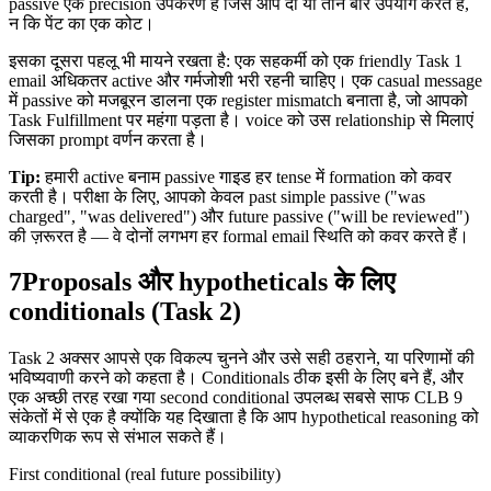
passive एक precision उपकरण है जिसे आप दो या तीन बार उपयोग करते हैं,
न कि पेंट का एक कोट।
इसका दूसरा पहलू भी मायने रखता है: एक सहकर्मी को एक friendly Task 1
email अधिकतर active और गर्मजोशी भरी रहनी चाहिए। एक casual message
में passive को मजबूरन डालना एक register mismatch बनाता है, जो आपको
Task Fulfillment पर महंगा पड़ता है। voice को उस relationship से मिलाएं
जिसका prompt वर्णन करता है।
Tip:
हमारी active बनाम passive गाइड हर tense में formation को कवर
करती है। परीक्षा के लिए, आपको केवल past simple passive ("was
charged", "was delivered") और future passive ("will be reviewed")
की ज़रूरत है — वे दोनों लगभग हर formal email स्थिति को कवर करते हैं।
7
Proposals और hypotheticals के लिए
conditionals (Task 2)
Task 2 अक्सर आपसे एक विकल्प चुनने और उसे सही ठहराने, या परिणामों की
भविष्यवाणी करने को कहता है। Conditionals ठीक इसी के लिए बने हैं, और
एक अच्छी तरह रखा गया second conditional उपलब्ध सबसे साफ CLB 9
संकेतों में से एक है क्योंकि यह दिखाता है कि आप hypothetical reasoning को
व्याकरणिक रूप से संभाल सकते हैं।
First conditional (real future possibility)