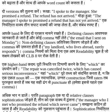
को बढ़ाता है और साथ ही आपके word count को कसता है।
दो versions की तुलना करें। रूखा: "I spoke to the manager. She
promised a refund. The refund has not arrived." मोड़ा हुआ: "The
manager I spoke to promised a refund that has not yet arrived." एक
नियंत्रित वाक्य तीन सपाट वाक्यों की जगह लेता है, और संबंध स्पष्ट हैं।
आपके band के लिए दो प्रकार मायने रखते हैं। Defining clauses आवश्यक
जानकारी ले जाते हैं और कोई comma नहीं लेते ("the email that I sent on
Monday")। Non-defining clauses अतिरिक्त विवरण जोड़ते हैं और
commas की ज़रूरत होती है ("my landlord, who lives abroad, rarely
responds")। comma नियमों को मिला देना एक आम Readability चूक है जो
सक्षम लेखकों को CLB 8 पर रोक देती है।
एक higher-band कदम: पूरी स्थिति पर टिप्पणी करने के लिए "which" का
उपयोग करें। "The repair was cancelled twice, which has caused
serious inconvenience." यहां "which" पूरे तथ्य को संदर्भित करता है, न कि
एक एकल noun को — एक स्वाभाविक, उन्नत construction जिसे raters तब
पुरस्कृत करते हैं जब यह सही ढंग से punctuate हो (हमेशा इससे पहले एक
comma)।
अधिक भार न डालें। प्रति paragraph एक या दो relative clauses
sophistication जोड़ते हैं; तीन को एक वाक्य में ठूंसना ("the manager who I
met who promised the refund which never came") समझना कठिन हो
जाता है और Readability को नुकसान पहुंचाता है। Sophistication नियंत्रित