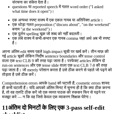
संरचना का संकेत देता है।
questions या reported speech में गलत word order ("I asked
what time does it open")।
एक अन्यथा स्पष्ट वाक्य में एक एकल गायब या अतिरिक्त article।
एक थोड़ा गलत preposition ("discuss about", "on the weekend"
बनाम "at the weekend")।
एक दुर्लभ spelling चूक जो शब्द को नहीं बदलती।
एक लंबे वाक्य में कभी-कभार एक गायब comma जहां अर्थ अब भी स्पष्ट
है।
अपना अंतिम edit समय पहले high-impact सूची पर खर्च करें। तीन माफ़ की
गई article चूकों लेकिन निर्दोष sentence boundaries और tense control
वाला एक text CLB 9 की तरह पढ़ा जाता है। परफेक्ट articles लेकिन दो
run-on sentences और एक tense slide वाला एक text CLB 7-8 की तरह
पढ़ा जाता है। जो merely परेशान करता है उसे ठीक करने से पहले जो पढ़ने को
तोड़ता है उसे ठीक करें।
Comprehension errors आपके band को घटाती हैं; cosmetic errors शायद
ही कभी घटाती हैं। यदि आपको अंतिम मिनट में चुनना ही है कि क्या ठीक करना
है, तो वह त्रुटि ठीक करें जो एक व्यस्त पाठक को रुककर फिर से पढ़ने पर
मजबूर करे — न कि वह जिसे केवल एक व्याकरण शिक्षक घेरेगा।
11
अंतिम दो मिनटों के लिए एक 3-pass self-edit