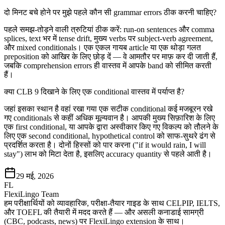
दो मिनट बचे होने पर मुझे पहले कौन सी grammar errors ठीक करनी चाहिए?
पहले समझ-तोड़ने वाली त्रुटियां ठीक करें: run-on sentences और comma
splices, text भर में tense drift, मुख्य verbs पर subject-verb agreement,
और mixed conditionals। एक एकल गायब article या एक थोड़ा गलत
preposition को आखिर के लिए छोड़ दें — वे आमतौर पर माफ़ कर दी जाती हैं,
जबकि comprehension errors ही वास्तव में आपके band को सीमित करती
हैं।
क्या CLB 9 दिखाने के लिए एक conditional वास्तव में पर्याप्त है?
जहां इसका स्थान है वहां रखा गया एक सटीक conditional कई मजबूरन रखे
गए conditionals से कहीं अधिक मूल्यवान है। आपकी मुख्य सिफ़ारिश के लिए
एक first conditional, या आपके द्वारा अस्वीकार किए गए विकल्प को तौलने के
लिए एक second conditional, hypothetical control को साफ-सुथरे ढंग से
प्रदर्शित करता है। दोनों हिस्सों को पार करना ("if it would rain, I will
stay") लाभ को मिटा देता है, इसलिए accuracy quantity से पहले आती है।
29 मई, 2026
FL
FlexiLingo Team
हम परीक्षार्थियों को व्यावहारिक, परीक्षा-तैयार गाइड के साथ CELPIP, IELTS,
और TOEFL की तैयारी में मदद करते हैं — और असली कनाडाई सामग्री
(CBC, podcasts, news) पर FlexiLingo extension के साथ।