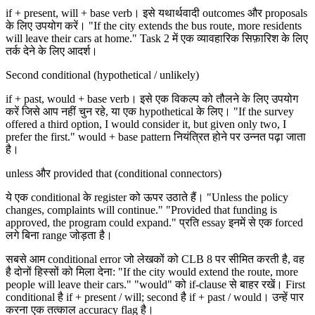
if + present, will + base verb। इसे यथार्थवादी outcomes और proposals
के लिए उपयोग करें। "If the city extends the bus route, more residents
will leave their cars at home." Task 2 में एक व्यावहारिक सिफ़ारिश के लिए
तर्क देने के लिए आदर्श।
Second conditional (hypothetical / unlikely)
if + past, would + base verb। इसे एक विकल्प को तौलने के लिए उपयोग
करें जिसे आप नहीं चुन रहे, या एक hypothetical के लिए। "If the survey
offered a third option, I would consider it, but given only two, I
prefer the first." would + base pattern नियंत्रित होने पर उन्नत पढ़ा जाता
है।
unless और provided that (conditional connectors)
ये एक conditional के register को ऊपर उठाते हैं। "Unless the policy
changes, complaints will continue." "Provided that funding is
approved, the program could expand." प्रति essay इनमें से एक forced
लगे बिना range जोड़ता है।
सबसे आम conditional error जो लेखकों को CLB 8 पर सीमित करती है, वह
है दोनों हिस्सों को मिला देना: "If the city would extend the route, more
people will leave their cars." "would" को if-clause से बाहर रखें। First
conditional है if + present / will; second है if + past / would। उन्हें पार
करना एक तत्काल accuracy flag है।