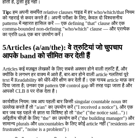
होती है, ठूंसी हुई नहीं।
Tip:
हम अपनी समर्पित relative clauses गाइड में हर who/which/that नियम
को गहराई से कवर करते हैं। अपनी परीक्षा के लिए, केवल दो विश्वसनीय
patterns में महारत हासिल करें — एक defining "that" clause और एक
comma-bounded non-defining "who/which" clause — और प्रत्येक
का प्रति task एक बार उपयोग करें।
5
Articles (a/an/the): वे त्रुटियां जो चुपचाप
आपके band को सीमित कर देती हैं
Articles कई मज़बूत लेखकों के लिए सबसे अक्सर होने वाली त्रुटि हैं, और
क्योंकि वे लगभग हर वाक्य में आते हैं, बार-बार होने वाली article गलतियां पूरे
text में Readability को धीरे-धीरे क्षीण कर देती हैं। एक गायब article माफ़ कर
दिया जाता है; उनका एक pattern एक control gap की तरह पढ़ा जाता है और
आपको CLB 8 पर रोक देता है।
कार्यशील नियम: जब आप पहली बार किसी singular countable noun का
उल्लेख करते हैं तो "a/an" का उपयोग करें ("I received a notice"), और एक
बार जब यह पहले से ज्ञात या विशिष्ट हो तो "the" ("the notice said...")।
अद्वितीय चीज़ों के लिए "the" का उपयोग करें ("the building manager") और
सामान्य plurals और uncountables के लिए कोई article नहीं ("residents are
frustrated", "noise is a problem")।