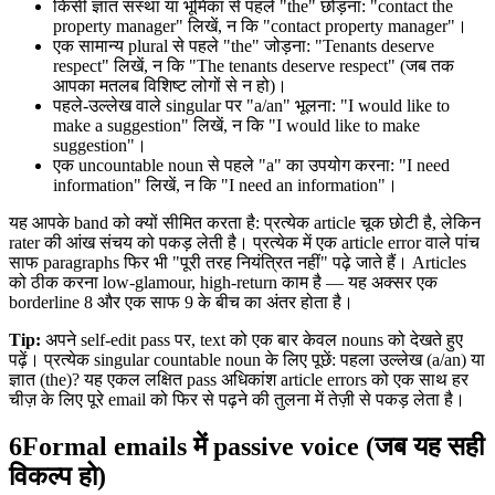
किसी ज्ञात संस्था या भूमिका से पहले "the" छोड़ना: "contact the
property manager" लिखें, न कि "contact property manager"।
एक सामान्य plural से पहले "the" जोड़ना: "Tenants deserve
respect" लिखें, न कि "The tenants deserve respect" (जब तक
आपका मतलब विशिष्ट लोगों से न हो)।
पहले-उल्लेख वाले singular पर "a/an" भूलना: "I would like to
make a suggestion" लिखें, न कि "I would like to make
suggestion"।
एक uncountable noun से पहले "a" का उपयोग करना: "I need
information" लिखें, न कि "I need an information"।
यह आपके band को क्यों सीमित करता है: प्रत्येक article चूक छोटी है, लेकिन
rater की आंख संचय को पकड़ लेती है। प्रत्येक में एक article error वाले पांच
साफ paragraphs फिर भी "पूरी तरह नियंत्रित नहीं" पढ़े जाते हैं। Articles
को ठीक करना low-glamour, high-return काम है — यह अक्सर एक
borderline 8 और एक साफ 9 के बीच का अंतर होता है।
Tip:
अपने self-edit pass पर, text को एक बार केवल nouns को देखते हुए
पढ़ें। प्रत्येक singular countable noun के लिए पूछें: पहला उल्लेख (a/an) या
ज्ञात (the)? यह एकल लक्षित pass अधिकांश article errors को एक साथ हर
चीज़ के लिए पूरे email को फिर से पढ़ने की तुलना में तेज़ी से पकड़ लेता है।
6
Formal emails में passive voice (जब यह सही
विकल्प हो)