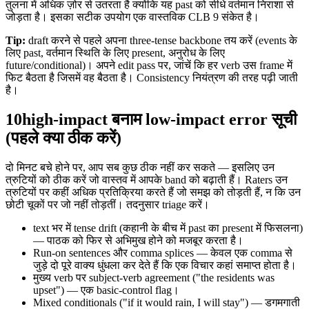
तुलना में अधिक ज़ोर से उतरता है क्योंकि यह past को सीधे वर्तमान निराशा से
जोड़ता है। इसका सटीक उपयोग एक वास्तविक CLB 9 संकेत है।
Tip:
draft करने से पहले अपना three-tense backbone तय करें (events के
लिए past, वर्तमान स्थिति के लिए present, अनुरोध के लिए
future/conditional)। अपने edit pass पर, जांचें कि हर verb उस frame में
फिट बैठता है जिसमें वह बैठता है। Consistency नियंत्रण की तरह पढ़ी जाती
है।
10
high-impact बनाम low-impact error सूची
(पहले क्या ठीक करें)
दो मिनट बचे होने पर, आप सब कुछ ठीक नहीं कर सकते — इसलिए उन
त्रुटियों को ठीक करें जो वास्तव में आपके band को बढ़ाती हैं। Raters उन
त्रुटियों पर कहीं अधिक प्रतिक्रिया करते हैं जो समझ को तोड़ती हैं, न कि उन
छोटी चूकों पर जो नहीं तोड़तीं। तदनुसार triage करें।
text भर में tense drift (कहानी के बीच में past का present में फिसलना)
— पाठक को फिर से अभिमुख होने को मजबूर करता है।
Run-on sentences और comma splices — केवल एक comma से
जुड़े दो पूरे वाक्य धुंधला कर देते हैं कि एक विचार कहां समाप्त होता है।
मुख्य verb पर subject-verb agreement ("the residents was
upset") — एक basic-control flag।
Mixed conditionals ("if it would rain, I will stay") — डगमगाती