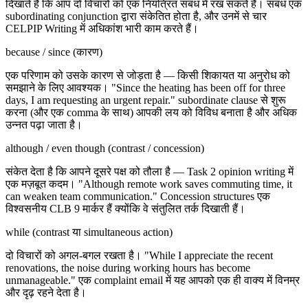
दिखाते हैं कि आप दो विचारों को एक नियंत्रित संबंध में रख सकते हैं। संबंध एक
subordinating conjunction द्वारा संकेतित होता है, और उनमें से चार
CELPIP Writing में अधिकांश भारी काम करते हैं।
because / since (कारण)
एक परिणाम को उसके कारण से जोड़ता है — किसी शिकायत या अनुरोध को
समझाने के लिए आवश्यक। "Since the heating has been off for three
days, I am requesting an urgent repair." subordinate clause से शुरू
करना (और एक comma के साथ) आपकी लय को विविध बनाता है और अधिक
उन्नत पढ़ा जाता है।
although / even though (contrast / concession)
संकेत देता है कि आपने दूसरे पक्ष को तौला है — Task 2 opinion writing में
एक मज़बूत कदम। "Although remote work saves commuting time, it
can weaken team communication." Concession structures एक
विश्वसनीय CLB 9 मार्कर हैं क्योंकि वे संतुलित तर्क दिखाती हैं।
while (contrast या simultaneous action)
दो विचारों को अगल-बगल रखता है। "While I appreciate the recent
renovations, the noise during working hours has become
unmanageable." एक complaint email में यह आपको एक ही वाक्य में विनम्र
और दृढ़ रहने देता है।