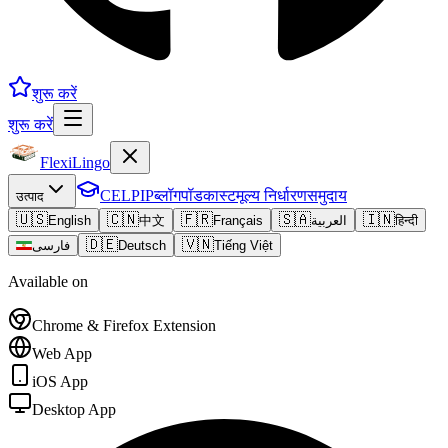
शुरू करें
शुरू करें
FlexiLingo
CELPIP
ब्लॉग
पॉडकास्ट
मूल्य निर्धारण
समुदाय
उत्पाद
🇺🇸
🇨🇳
🇫🇷
🇸🇦
🇮🇳
English
中文
Français
العربية
हिन्दी
🇩🇪
🇻🇳
فارسی
Deutsch
Tiếng Việt
Available on
Chrome & Firefox Extension
Web App
iOS App
Desktop App