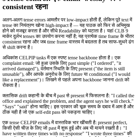
consistent रहना
अलग-अलग tense errors आमतौर पर low-impact होती हैं, लेकिन पूरे text में
tense का नियंत्रण खोना high-impact है — यह पाठक को फिर से अभिमुख
होने को मजबूर करता है और सीधे Readability को घटाता है। यहां CLB 9
मार्कर दुर्लभ tenses का उपयोग करना नहीं है; यह प्रत्येक time frame के भीतर
consistent रहना और जब time frame वास्तव में बदलता है तब साफ-सुथरे ढंग
से shift करना है।
अधिकांश CELPIP tasks में एक स्पष्ट tense backbone होता है। एक
complaint email: जो हुआ उसके लिए past simple ("I ordered", "it
arrived damaged"), वर्तमान स्थिति के लिए present ("the item is still
unusable"), और आपके अनुरोध के लिए future या conditional ("I would
like a replacement")। लिखने से पहले अपना backbone जानना drift को
रोकता है।
क्लासिक drift कहानी के बीच में past से present में फिसलना है: "I called the
office and explained the problem, and the agent says he will check."
"Says" "said" होना चाहिए। इस प्रकार की चूक समय के दबाव में आम है और
ठीक यही है जो एक self-edit pass को पकड़ना चाहिए।
एक tense CELPIP emails में वास्तविक भार खींचती है: present perfect,
किसी ऐसी चीज़ के लिए जो past में शुरू हुई और अब भी मायने रखती है। "I
have written three times with no response" "I wrote three times" की