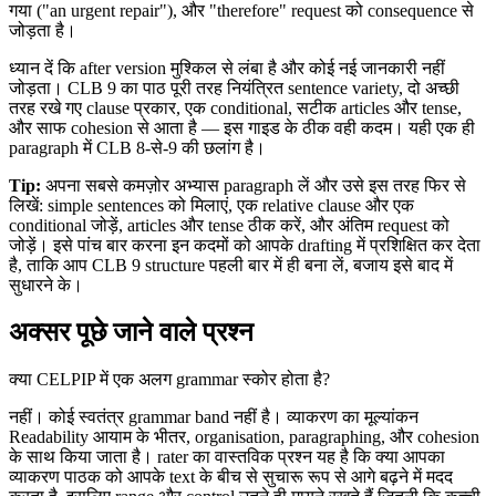
गया ("an urgent repair"), और "therefore" request को consequence से
जोड़ता है।
ध्यान दें कि after version मुश्किल से लंबा है और कोई नई जानकारी नहीं
जोड़ता। CLB 9 का पाठ पूरी तरह नियंत्रित sentence variety, दो अच्छी
तरह रखे गए clause प्रकार, एक conditional, सटीक articles और tense,
और साफ cohesion से आता है — इस गाइड के ठीक वही कदम। यही एक ही
paragraph में CLB 8-से-9 की छलांग है।
Tip:
अपना सबसे कमज़ोर अभ्यास paragraph लें और उसे इस तरह फिर से
लिखें: simple sentences को मिलाएं, एक relative clause और एक
conditional जोड़ें, articles और tense ठीक करें, और अंतिम request को
जोड़ें। इसे पांच बार करना इन कदमों को आपके drafting में प्रशिक्षित कर देता
है, ताकि आप CLB 9 structure पहली बार में ही बना लें, बजाय इसे बाद में
सुधारने के।
अक्सर पूछे जाने वाले प्रश्न
क्या CELPIP में एक अलग grammar स्कोर होता है?
नहीं। कोई स्वतंत्र grammar band नहीं है। व्याकरण का मूल्यांकन
Readability आयाम के भीतर, organisation, paragraphing, और cohesion
के साथ किया जाता है। rater का वास्तविक प्रश्न यह है कि क्या आपका
व्याकरण पाठक को आपके text के बीच से सुचारू रूप से आगे बढ़ने में मदद