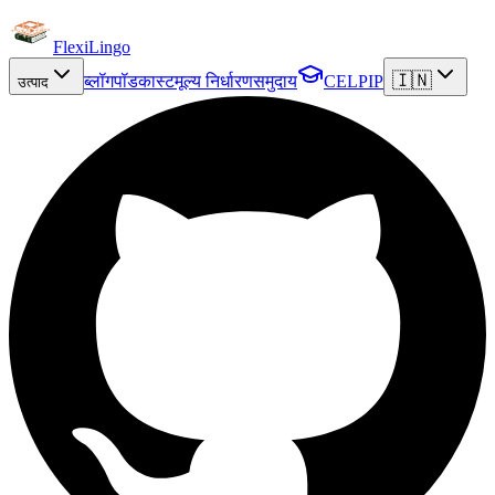
FlexiLingo
🇮🇳
ब्लॉग
पॉडकास्ट
मूल्य निर्धारण
समुदाय
CELPIP
उत्पाद