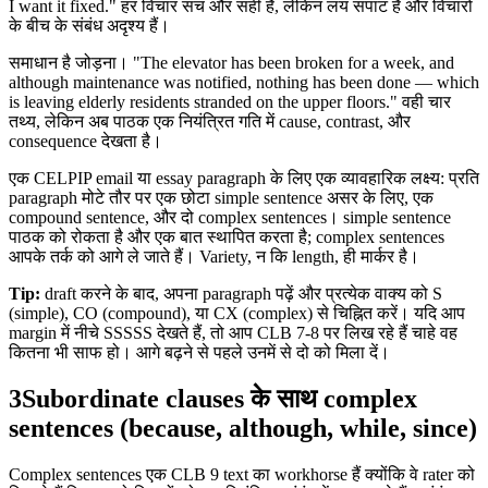
I want it fixed." हर विचार सच और सही है, लेकिन लय सपाट है और विचारों
के बीच के संबंध अदृश्य हैं।
समाधान है जोड़ना। "The elevator has been broken for a week, and
although maintenance was notified, nothing has been done — which
is leaving elderly residents stranded on the upper floors." वही चार
तथ्य, लेकिन अब पाठक एक नियंत्रित गति में cause, contrast, और
consequence देखता है।
एक CELPIP email या essay paragraph के लिए एक व्यावहारिक लक्ष्य: प्रति
paragraph मोटे तौर पर एक छोटा simple sentence असर के लिए, एक
compound sentence, और दो complex sentences। simple sentence
पाठक को रोकता है और एक बात स्थापित करता है; complex sentences
आपके तर्क को आगे ले जाते हैं। Variety, न कि length, ही मार्कर है।
Tip:
draft करने के बाद, अपना paragraph पढ़ें और प्रत्येक वाक्य को S
(simple), CO (compound), या CX (complex) से चिह्नित करें। यदि आप
margin में नीचे SSSSS देखते हैं, तो आप CLB 7-8 पर लिख रहे हैं चाहे वह
कितना भी साफ हो। आगे बढ़ने से पहले उनमें से दो को मिला दें।
3
Subordinate clauses के साथ complex
sentences (because, although, while, since)
Complex sentences एक CLB 9 text का workhorse हैं क्योंकि वे rater को