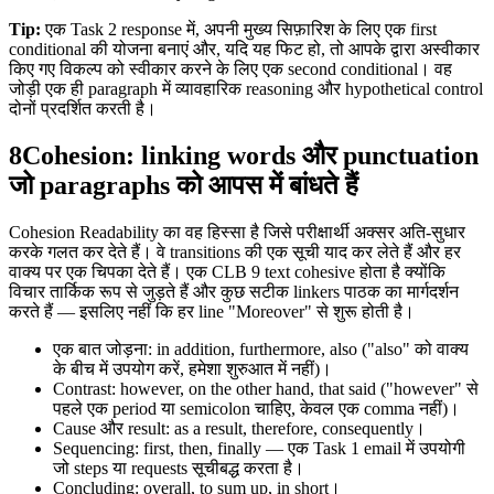
Tip:
एक Task 2 response में, अपनी मुख्य सिफ़ारिश के लिए एक first
conditional की योजना बनाएं और, यदि यह फिट हो, तो आपके द्वारा अस्वीकार
किए गए विकल्प को स्वीकार करने के लिए एक second conditional। वह
जोड़ी एक ही paragraph में व्यावहारिक reasoning और hypothetical control
दोनों प्रदर्शित करती है।
8
Cohesion: linking words और punctuation
जो paragraphs को आपस में बांधते हैं
Cohesion Readability का वह हिस्सा है जिसे परीक्षार्थी अक्सर अति-सुधार
करके गलत कर देते हैं। वे transitions की एक सूची याद कर लेते हैं और हर
वाक्य पर एक चिपका देते हैं। एक CLB 9 text cohesive होता है क्योंकि
विचार तार्किक रूप से जुड़ते हैं और कुछ सटीक linkers पाठक का मार्गदर्शन
करते हैं — इसलिए नहीं कि हर line "Moreover" से शुरू होती है।
एक बात जोड़ना: in addition, furthermore, also ("also" को वाक्य
के बीच में उपयोग करें, हमेशा शुरुआत में नहीं)।
Contrast: however, on the other hand, that said ("however" से
पहले एक period या semicolon चाहिए, केवल एक comma नहीं)।
Cause और result: as a result, therefore, consequently।
Sequencing: first, then, finally — एक Task 1 email में उपयोगी
जो steps या requests सूचीबद्ध करता है।
Concluding: overall, to sum up, in short।