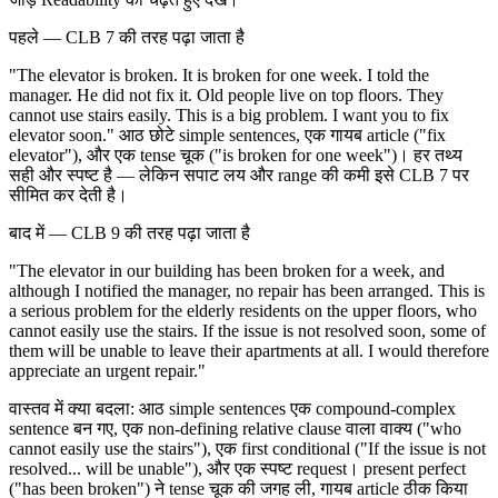
पहले — CLB 7 की तरह पढ़ा जाता है
"The elevator is broken. It is broken for one week. I told the
manager. He did not fix it. Old people live on top floors. They
cannot use stairs easily. This is a big problem. I want you to fix
elevator soon." आठ छोटे simple sentences, एक गायब article ("fix
elevator"), और एक tense चूक ("is broken for one week")। हर तथ्य
सही और स्पष्ट है — लेकिन सपाट लय और range की कमी इसे CLB 7 पर
सीमित कर देती है।
बाद में — CLB 9 की तरह पढ़ा जाता है
"The elevator in our building has been broken for a week, and
although I notified the manager, no repair has been arranged. This is
a serious problem for the elderly residents on the upper floors, who
cannot easily use the stairs. If the issue is not resolved soon, some of
them will be unable to leave their apartments at all. I would therefore
appreciate an urgent repair."
वास्तव में क्या बदला: आठ simple sentences एक compound-complex
sentence बन गए, एक non-defining relative clause वाला वाक्य ("who
cannot easily use the stairs"), एक first conditional ("If the issue is not
resolved... will be unable"), और एक स्पष्ट request। present perfect
("has been broken") ने tense चूक की जगह ली, गायब article ठीक किया