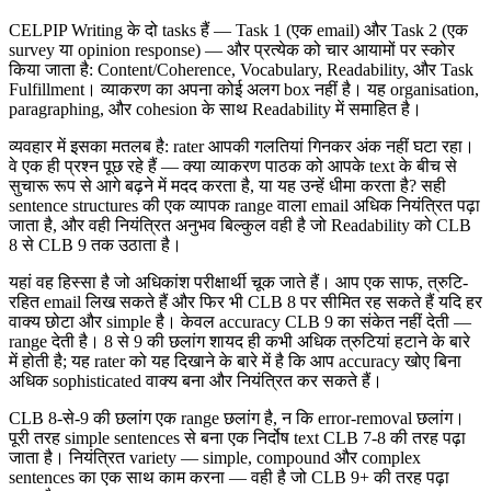
CELPIP Writing के दो tasks हैं — Task 1 (एक email) और Task 2 (एक
survey या opinion response) — और प्रत्येक को चार आयामों पर स्कोर
किया जाता है: Content/Coherence, Vocabulary, Readability, और Task
Fulfillment। व्याकरण का अपना कोई अलग box नहीं है। यह organisation,
paragraphing, और cohesion के साथ Readability में समाहित है।
व्यवहार में इसका मतलब है: rater आपकी गलतियां गिनकर अंक नहीं घटा रहा।
वे एक ही प्रश्न पूछ रहे हैं — क्या व्याकरण पाठक को आपके text के बीच से
सुचारू रूप से आगे बढ़ने में मदद करता है, या यह उन्हें धीमा करता है? सही
sentence structures की एक व्यापक range वाला email अधिक नियंत्रित पढ़ा
जाता है, और वही नियंत्रित अनुभव बिल्कुल वही है जो Readability को CLB
8 से CLB 9 तक उठाता है।
यहां वह हिस्सा है जो अधिकांश परीक्षार्थी चूक जाते हैं। आप एक साफ, त्रुटि-
रहित email लिख सकते हैं और फिर भी CLB 8 पर सीमित रह सकते हैं यदि हर
वाक्य छोटा और simple है। केवल accuracy CLB 9 का संकेत नहीं देती —
range देती है। 8 से 9 की छलांग शायद ही कभी अधिक त्रुटियां हटाने के बारे
में होती है; यह rater को यह दिखाने के बारे में है कि आप accuracy खोए बिना
अधिक sophisticated वाक्य बना और नियंत्रित कर सकते हैं।
CLB 8-से-9 की छलांग एक range छलांग है, न कि error-removal छलांग।
पूरी तरह simple sentences से बना एक निर्दोष text CLB 7-8 की तरह पढ़ा
जाता है। नियंत्रित variety — simple, compound और complex
sentences का एक साथ काम करना — वही है जो CLB 9+ की तरह पढ़ा