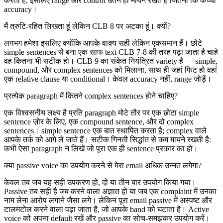
करता है, इसलिए range और control उतने ही मायने रखते हैं जितनी कि कच्ची
accuracy।
मैं त्रुटि-रहित लिखता हूं लेकिन CLB 8 पर अटका हूं। क्यों?
लगभग हमेशा इसलिए क्योंकि आपके वाक्य सही लेकिन एकसमान हैं। छोटे
simple sentences से बना एक साफ text CLB 7-8 की तरह पढ़ा जाता है चाहे
वह कितना भी सटीक हो। CLB 9 का संकेत नियंत्रित variety है — simple,
compound, और complex sentences को मिलाना, साथ ही जहां फिट हो वहां
एक relative clause या conditional। केवल accuracy नहीं, range जोड़ें।
प्रत्येक paragraph में कितने complex sentences होने चाहिए?
एक विश्वसनीय लक्ष्य है प्रति paragraph मोटे तौर पर एक छोटा simple
sentence ज़ोर के लिए, एक compound sentence, और दो complex
sentences। simple sentence एक बात स्थापित करता है; complex वाले
आपके तर्क को आगे ले जाते हैं। सटीक गिनती सिद्धांत से कम मायने रखती है:
कभी ऐसा paragraph न लिखें जो पूरा एक ही sentence प्रकार का हो।
क्या passive voice का उपयोग करने से मेरा email अधिक उन्नत लगेगा?
केवल तब जब यह सही उपकरण हो, दो या तीन बार उपयोग किया गया।
Passive तब सही है जब करने वाला अज्ञात हो या जब एक complaint में उनका
नाम लेना आरोप लगाने जैसा लगे। लेकिन पूरा email passive में अस्पष्ट और
टालमटोल करने वाला पढ़ा जाता है, जो आपके band को घटाता है। Active
voice को अपना default रखें और passive का सोच-समझकर उपयोग करें।