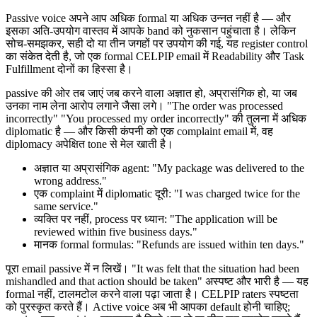
Passive voice अपने आप अधिक formal या अधिक उन्नत नहीं है — और
इसका अति-उपयोग वास्तव में आपके band को नुकसान पहुंचाता है। लेकिन
सोच-समझकर, सही दो या तीन जगहों पर उपयोग की गई, यह register control
का संकेत देती है, जो एक formal CELPIP email में Readability और Task
Fulfillment दोनों का हिस्सा है।
passive की ओर तब जाएं जब करने वाला अज्ञात हो, अप्रासंगिक हो, या जब
उनका नाम लेना आरोप लगाने जैसा लगे। "The order was processed
incorrectly" "You processed my order incorrectly" की तुलना में अधिक
diplomatic है — और किसी कंपनी को एक complaint email में, वह
diplomacy अपेक्षित tone से मेल खाती है।
अज्ञात या अप्रासंगिक agent: "My package was delivered to the
wrong address."
एक complaint में diplomatic दूरी: "I was charged twice for the
same service."
व्यक्ति पर नहीं, process पर ध्यान: "The application will be
reviewed within five business days."
मानक formal formulas: "Refunds are issued within ten days."
पूरा email passive में न लिखें। "It was felt that the situation had been
mishandled and that action should be taken" अस्पष्ट और भारी है — यह
formal नहीं, टालमटोल करने वाला पढ़ा जाता है। CELPIP raters स्पष्टता
को पुरस्कृत करते हैं। Active voice अब भी आपका default होनी चाहिए;