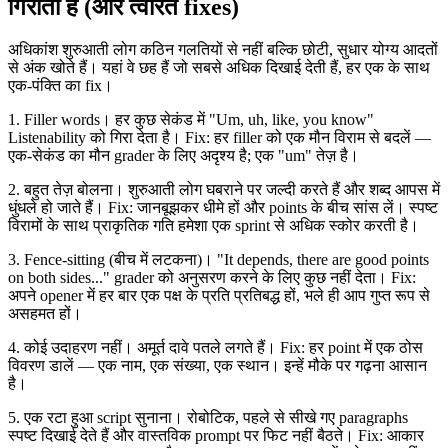
गिराती हैं (और त्वरित fixes)
अधिकांश शुरुआती लोग कठिन गलतियों से नहीं बल्कि छोटी, सुधार योग्य आदतों
से अंक खोते हैं। यहां वे छह हैं जो सबसे अधिक दिखाई देती हैं, हर एक के साथ
एक-पंक्ति का fix।
1. Filler words। हर कुछ सेकंड में "Um, uh, like, you know"
Listenability को गिरा देता है। Fix: हर filler को एक मौन विराम से बदलें —
एक-सेकंड का मौन grader के लिए अदृश्य है; एक "um" तेज़ है।
2. बहुत तेज़ बोलना। शुरुआती लोग घबराने पर जल्दी करते हैं और शब्द आपस में
धुंधले हो जाते हैं। Fix: जानबूझकर धीमे हों और points के बीच सांस लें। स्पष्ट
विरामों के साथ प्राकृतिक गति हमेशा एक sprint से अधिक स्कोर करती है।
3. Fence-sitting (बीच में लटकना)। "It depends, there are good points
on both sides..." grader को अनुसरण करने के लिए कुछ नहीं देता। Fix:
अपने opener में हर बार एक पक्ष के प्रति प्रतिबद्ध हों, भले ही आप गुप्त रूप से
असहमत हों।
4. कोई उदाहरण नहीं। अमूर्त दावे पतले लगते हैं। Fix: हर point में एक ठोस
विवरण डालें — एक नाम, एक संख्या, एक स्थान। इन्हें मौके पर गढ़ना आसान
है।
5. एक रटा हुआ script सुनाना। रोबोटिक, पहले से सीखे गए paragraphs
स्पष्ट दिखाई देते हैं और वास्तविक prompt पर फिट नहीं बैठते। Fix: आकार