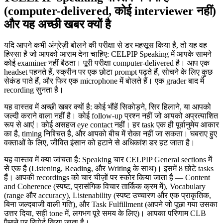
(computer-delivered, कोई interviewer नहीं)
और यह अच्छी खबर क्यों है
यदि आपने कभी अंग्रेज़ी बोलने की परीक्षा से डर महसूस किया है, तो यह वह
हिस्सा है जो आपको आराम देना चाहिए: CELPIP Speaking में आपके सामने
कोई examiner नहीं बैठता। पूरी परीक्षा computer-delivered है। आप एक
headset पहनते हैं, स्क्रीन पर एक छोटा prompt पढ़ते हैं, सोचने के लिए कुछ
सेकंड पाते हैं, और फिर एक microphone में बोलते हैं। एक grader बाद में
recording सुनता है।
यह वास्तव में अच्छी खबर क्यों है: कोई भौंहें सिकोड़ने, सिर हिलाने, या आपको
जल्दी कराने वाला नहीं है। कोई follow-up प्रश्न नहीं जो आपको अप्रत्याशित
रूप से आएं। कोई असहज eye contact नहीं। हर task एक ही पूर्वानुमेय आकार
का है, timing निश्चित है, और आपको बीच में रोका नहीं जा सकता। घबराए हुए
वक्ताओं के लिए, जीवित इंसान को हटाने से अधिकांश डर हट जाता है।
यह वास्तव में क्या जांचता है: Speaking चार CELPIP General sections में
से एक है (Listening, Reading, और Writing के साथ)। इसमें 8 छोटे tasks
हैं। आपकी recordings को चार चीज़ों पर स्कोर किया जाता है — Content
and Coherence (स्पष्ट, प्रासंगिक विचार तार्किक क्रम में), Vocabulary
(range और accuracy), Listenability (स्पष्ट उच्चारण और एक प्राकृतिक,
बिना जल्दबाजी वाली गति), और Task Fulfillment (आपने जो पूछा गया उसका
उत्तर दिया, सही tone में, लगभग पूरे समय के लिए)। आपका परिणाम CLB
पैमाने पर रिपोर्ट किया जाता है।