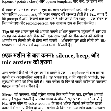
(opener / points / close) और opener templates याद करें, पूरे उत्तर नहीं।
6. tone को अनदेखा करना। एक दोस्ताना voicemail task और एक
औपचारिक opinion task को अलग गर्माहट की ज़रूरत होती है। Fix: ध्यान दें
कि prompt में आप किससे बात कर रहे हैं और उससे मेल खाएं — एक दोस्त के
लिए गर्मजोश और second-person, एक सामान्य राय के लिए संयमित।
Tip:
वह एक आदत चुनें जो आपको सबसे अधिक नुकसान पहुंचाती है और एक
सप्ताह तक केवल उसे ठीक करें। एक साथ छहों को ठीक करने की कोशिश
आमतौर पर किसी को भी ठीक नहीं करती। अधिकांश शुरुआती लोगों को filler
words काटने से सबसे बड़ी एकल छलांग मिलती है।
9
एक मशीन से बात करना: silence, beep, और
mic anxiety को हराना
अन्य परीक्षार्थियों से भरे एक खामोश कमरे में एक microphone से बात करना
पहली बार अस्वाभाविक लगता है। वह असहजता, न कि आपकी अंग्रेज़ी, कई
शुरुआती लोगों को गिरा देती है। यहां परीक्षा के दिन से पहले मशीन को सामान्य
महसूस कराने का तरीका है।
Silence की समस्या: कोई श्रोता वापस सिर नहीं हिला रहा, इसलिए आपकी
आवाज़ सिकुड़ सकती है या आप वाक्य के बीच में खुद पर शक करने लगते हैं।
Fix: अपने फ़ोन के voice recorder के साथ अकेले रिहर्स करें ताकि खाली
कमरे में बोलना परिचित हो जाए। परीक्षा के दिन तक, एक शांत कमरा अभ्यास