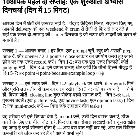
10
आपके पहले दो सप्ताह: एक शुरुआती अभ्यास
दिनचर्या (दिन में 15 मिनट)
आपको दिन में घंटों की ज़रूरत नहीं है। पंद्रह केंद्रित मिनट, रोज़ाना किए गए,
आपकी delivery को एक weekend के cram से तेज़ी से फिर से तार देते हैं।
यहां एक सरल दो-सप्ताह की starter दिनचर्या है जो ऊपर की आदतों को क्रम से
बनाती है।
सप्ताह 1 — आकार बनाएं। हर दिन, एक prompt चुनें, खुद को असली prep
time दें, और opener / 2-3 points / close आकार का उपयोग करते हुए अपने
फ़ोन पर एक उत्तर record करें। दिन 1-2: बस एक पूरा उत्तर निकालें, कोई
judging नहीं। दिन 3-4: इसे वापस चलाएं और जांचें कि तीनों हिस्से मौजूद हैं।
दिन 5-7: हर point में point-because-example loop जोड़ें।
सप्ताह 2 — इसे साफ करें। दिन 1-2: playback पर अपने filler words गिनें
और प्रति उत्तर तीन से कम का लक्ष्य रखें। दिन 3-4: गति पर ध्यान दें — धीमे
हों, विराम जोड़ें, closing line कुछ सेकंड पहले समाप्त करें। दिन 5-6: task
प्रकार बदलें (एक picture task, एक advice task, एक opinion task)। दिन
7: एक mini-mock करें — बिना रुके लगातार तीन tasks।
वह तरीका जो इसे चिपका देता है: record करें, उसी दिन वापस चलाएं, ठीक
करने के लिए एक चीज़ नोट करें, फिर एक बार दोबारा record करें। दूसरा take
वह जगह है जहां सीखना होता है — आप बस बात नहीं कर रहे, आप एक विशिष्ट
कमज़ोरी को ठीक कर रहे हैं जो आपने अभी सुनी।