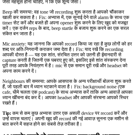
जैसा महसूस होना चाहिए, न कि एक शून्य जैसा।
Beep की समस्या: वह tone जो recording शुरू करता है आपको चौंकाकर
खाली कर सकता है। Fix: अभ्यास में, एक सुनाई देने वाले alarm के साथ एक
timer सेट करें और बजते ही अपना opener शुरू करने के लिए खुद को मजबूर
करें। एक दर्जन reps के बाद, beep startle के बजाय शुरू करने का एक सरल
संकेत बन जाता है।
Mic anxiety: यह जानना कि आपको record किया जा रहा है कुछ लोगों को हर
शब्द पर अति-निगरानी कराकर जमा देता है। Fix: याद रखें कि recording
आपकी दोस्त है — यह एक शांत, संरचित उत्तर को उतनी ही ईमानदारी से
capture करती है जितनी एक घबराए हुए को, इसलिए इसे शांत संस्करण देना
पूरी तरह आपके नियंत्रण में है। mic से एक समान दूरी रखें और headset को
अपना काम करने दें।
Neighbours की समस्या: आपके आसपास के अन्य परीक्षार्थी बोलना शुरू करते
हैं, जो पहली बार में ध्यान भटकाने वाला है। Fix: background noise (एक
cafe, धीमे चलता एक podcast) के साथ अभ्यास करें ताकि अन्य आवाज़ें आपका
ध्यान खींचना बंद कर दें। आपका headset और आपकी संरचना आपको स्थिर
रखते हैं।
Tip:
कम से कम कुछ अभ्यास उत्तर एक असली device पर record करें और
उन्हें वापस चलाएं। अपनी खुद की record की गई आवाज़ सुनना एक मशीन से
बात करने में सहज होने का सबसे तेज़ तरीका है।