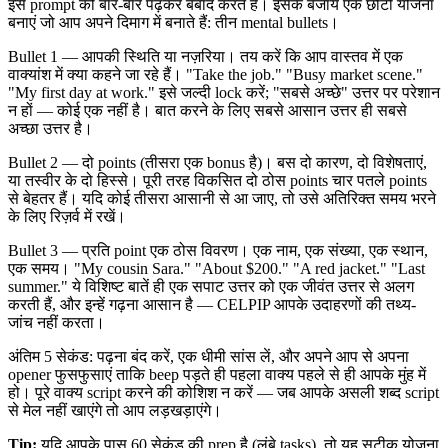
इसे prompt को बार-बार पढ़कर बर्बाद करते हैं। इसके बजाय एक छोटी योजना
बनाएं जो आप अपने दिमाग में बनाते हैं: तीन mental bullets।
Bullet 1 — आपकी स्थिति या नज़रिया। तय करें कि आप वास्तव में एक
वाक्यांश में क्या कहने जा रहे हैं। "Take the job." "Busy market scene."
"My first day at work." इसे जल्दी lock करें; "सबसे अच्छे" उत्तर पर परेशान
न हों — कोई एक नहीं है। बात करने के लिए सबसे आसान उत्तर ही सबसे
अच्छा उत्तर है।
Bullet 2 — दो points (तीसरा एक bonus है)। बस दो कारण, दो विशेषताएं,
या तस्वीर के दो हिस्से। पूरी तरह विकसित दो ठोस points चार पतले points
से बेहतर हैं। यदि कोई तीसरा आसानी से आ जाए, तो उसे अतिरिक्त समय भरने
के लिए रिज़र्व में रखें।
Bullet 3 — प्रति point एक ठोस विवरण। एक नाम, एक संख्या, एक स्थान,
एक समय। "My cousin Sara." "About $200." "A red jacket." "Last
summer." ये विशिष्ट बातें ही एक सपाट उत्तर को एक जीवंत उत्तर से अलग
करती हैं, और इन्हें गढ़ना आसान है — CELPIP आपके उदाहरणों की तथ्य-
जांच नहीं करता।
अंतिम 5 सेकंड: पढ़ना बंद करें, एक धीमी सांस लें, और अपने आप से अपना
opener फुसफुसाएं ताकि beep पड़ते ही पहला वाक्य पहले से ही आपके मुंह में
हो। पूरे वाक्य script करने की कोशिश न करें — जब आपके असली शब्द script
से मेल नहीं खाएंगे तो आप लड़खड़ाएंगे।
Tip:
यदि आपके पास 60 सेकंड की prep है (लंबे tasks), तो यह सटीक योजना