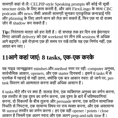
सामग्री कहां से लें: CELPIP-style Speaking prompts की कोई भी सूची
structure drills के लिए काम करती है, और आप FlexiLingo के साथ CBC
podcasts और news जैसी असली सामग्री सुनकर प्राकृतिक कनाडाई गति
और phrasing के लिए अपने कान को तेज़ कर सकते हैं, फिर एक या दो वाक्य
ज़ोर से shadow कर सकते हैं।
Tip:
निरंतरता मात्रा को हरा देती है। दो सप्ताह तक हर दिन दस ईमानदार
मिनट आपकी delivery को एक weekend पर तीन लंबे sessions से अधिक
आगे बढ़ाएंगे। इसे रोज़ाना एक ही समय पर रखें ताकि यह एक निर्णय नहीं, एक
आदत बन जाए।
11
आगे कहां जाएं: 8 tasks, एक-एक करके
यह गाइड जानबूझकर mindset-और-method स्तर पर रही: computer अनुभव,
सार्वभौमिक आकार, openers, और एक starter दिनचर्या। इसने 8 tasks में से
प्रत्येक में गहराई से नहीं उतरा, क्योंकि एक बार आकार स्वतः हो जाने पर, per-
task विवरण को आत्मसात करना कहीं अधिक आसान है।
8 tasks मोटे तौर पर क्या हैं: सलाह देना, एक व्यक्तिगत अनुभव का वर्णन करना,
एक तस्वीर से एक दृश्य का वर्णन करना, उस दृश्य के बारे में भविष्यवाणियां
करना, दो विकल्पों के बीच तुलना और persuade करना, एक कठिन सामाजिक
स्थिति से निपटना, एक सामान्य विषय पर राय व्यक्त करना, और एक असामान्य
या surreal तस्वीर का वर्णन करना। हर एक वही opener / points / close
आकार है जिसमें एक अलग स्वाद और एक अलग prep-and-talk time है।