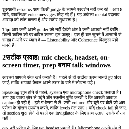
शुरुआती reframe: आप किसी judge के सामने प्रदर्शन नहीं कर रहे। आप 8
छोटे, व्यवस्थित voice messages छोड़ रहे हैं। यह अकेला mental बदलाव
आवाज़ को शांत करता है और स्कोर सुधारता है।
Tip:
आप कभी अपने grader को नहीं देखेंगे और वे कभी आपको नहीं देखेंगे।
किसी व्यक्ति को प्रभावित करना भूल जाइए। एक ही बार सुनने में आसानी से
समझ में आने पर ध्यान दें — Listenability और Coherence बिल्कुल यही
मापते हैं।
2
सटीक प्रवाह: mic check, headset, on-
screen timer, prep बनाम talk windows
आश्चर्य आपको अंक खर्च कराते हैं। पहले से ही सटीक क्रम जानते हुए अंदर
जाएं, ताकि आपको केवल अपने उत्तर के बारे में सोचना पड़े।
Speaking शुरू होने से पहले, system एक microphone check चलाता है।
आप एक वाक्य ज़ोर से पढ़ेंगे और स्क्रीन पुष्टि करती है कि आपकी आवाज़
capture हो रही है। इसे गंभीरता से लें: उसी volume और दूरी पर बोलें जो आप
परीक्षा के दौरान उपयोग करेंगे, ताकि levels मेल खाएं। यदि check fail हो जाए,
तो section शुरू होने से पहले एक invigilator के लिए हाथ उठाएं, उसके दौरान
नहीं।
आप पूरी परीक्षा के लिए एक headset पहनते हैं। Microphone आपके मुंह से