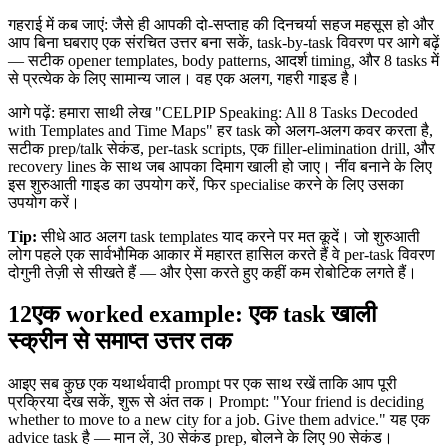
गहराई में कब जाएं: जैसे ही आपकी दो-सप्ताह की दिनचर्या सहज महसूस हो और
आप बिना घबराए एक संरचित उत्तर बना सकें, task-by-task विवरण पर आगे बढ़ें
— सटीक opener templates, body patterns, आदर्श timing, और 8 tasks में
से प्रत्येक के लिए सामान्य जाल। वह एक अलग, गहरी गाइड है।
आगे पढ़ें: हमारा साथी लेख "CELPIP Speaking: All 8 Tasks Decoded
with Templates and Time Maps" हर task को अलग-अलग कवर करता है,
सटीक prep/talk सेकंड, per-task scripts, एक filler-elimination drill, और
recovery lines के साथ जब आपका दिमाग खाली हो जाए। नींव बनाने के लिए
इस शुरुआती गाइड का उपयोग करें, फिर specialise करने के लिए उसका
उपयोग करें।
Tip:
सीधे आठ अलग task templates याद करने पर मत कूदें। जो शुरुआती
लोग पहले एक सार्वभौमिक आकार में महारत हासिल करते हैं वे per-task विवरण
दोगुनी तेज़ी से सीखते हैं — और ऐसा करते हुए कहीं कम रोबोटिक लगते हैं।
12
एक worked example: एक task खाली
स्क्रीन से समाप्त उत्तर तक
आइए सब कुछ एक यथार्थवादी prompt पर एक साथ रखें ताकि आप पूरी
प्रक्रिया देख सकें, शुरू से अंत तक। Prompt: "Your friend is deciding
whether to move to a new city for a job. Give them advice." यह एक
advice task है — मान लें, 30 सेकंड prep, बोलने के लिए 90 सेकंड।