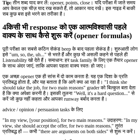
Tip:
तीन शब्द याद कर लें: opener, points, close। यदि परीक्षा में जाते समय
आप केवल एक चीज़ याद रख सकते हैं, तो आकार याद रखें। इस गाइड में बाकी
सब कुछ बस इसे भरने का तरीका है।
4
किसी भी response को एक आत्मविश्वासी पहले
वाक्य के साथ कैसे शुरू करें (opener formulas)
पूरी परीक्षा का सबसे कठिन सेकंड beep के बाद पहला सेकंड है। शुरुआती लोग
इसे "um, so, the, uh..." से भरते हैं और कुछ भी असली कहने से पहले ही
Listenability खो देते हैं। समाधान: हर task family के लिए एक तैयार opener
के साथ अंदर जाएं, ताकि आपका पहला वाक्य स्वतः हो जाए।
एक अच्छा opener एक ही सांस में दो काम करता है: यह एक दिशा के प्रति
प्रतिबद्ध होता है, और यह बताता है कि आगे क्या आ रहा है। "I think she
should take the job, for two main reasons" grader को बिल्कुल बता देता
है कि क्या अपेक्षा करनी है। इसकी तुलना "Well, it's a hard question..." से
करें जो कुछ नहीं कहता और आपका runway बर्बाद करता है।
advice / opinion / persuasion tasks के लिए
"In my view, [your position], for two main reasons." उदाहरण: "In my
view, she should accept the offer, for two main reasons." तुरंत
प्रतिबद्ध हों — कभी "there are arguments on both sides" से शुरू न करें।