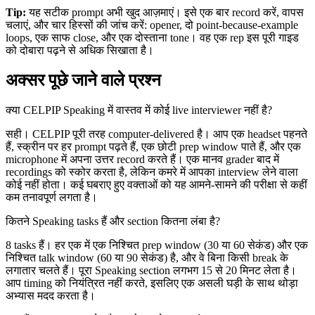
Tip:
यह सटीक prompt अभी खुद आज़माएं। इसे एक बार record करें, वापस
चलाएं, और चार हिस्सों की जांच करें: opener, दो point-because-example
loops, एक साफ close, और एक दोस्ताना tone। वह एक rep इस पूरी गाइड
को दोबारा पढ़ने से अधिक सिखाता है।
अक्सर पूछे जाने वाले प्रश्न
क्या CELPIP Speaking में वास्तव में कोई live interviewer नहीं है?
सही। CELPIP पूरी तरह computer-delivered है। आप एक headset पहनते
हैं, स्क्रीन पर हर prompt पढ़ते हैं, एक छोटी prep window पाते हैं, और एक
microphone में अपना उत्तर record करते हैं। एक मानव grader बाद में
recordings को स्कोर करता है, लेकिन कमरे में आपका interview लेने वाला
कोई नहीं होता। कई घबराए हुए वक्ताओं को यह आमने-सामने की परीक्षा से कहीं
कम तनावपूर्ण लगता है।
कितने Speaking tasks हैं और section कितना लंबा है?
8 tasks हैं। हर एक में एक निश्चित prep window (30 या 60 सेकंड) और एक
निश्चित talk window (60 या 90 सेकंड) है, और वे बिना किसी break के
लगातार चलते हैं। पूरा Speaking section लगभग 15 से 20 मिनट लेता है।
आप timing को नियंत्रित नहीं करते, इसलिए एक असली घड़ी के साथ थोड़ा
अभ्यास मदद करता है।