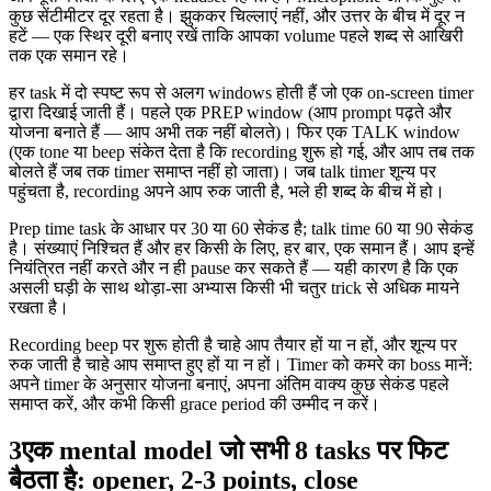
कुछ सेंटीमीटर दूर रहता है। झुककर चिल्लाएं नहीं, और उत्तर के बीच में दूर न
हटें — एक स्थिर दूरी बनाए रखें ताकि आपका volume पहले शब्द से आखिरी
तक एक समान रहे।
हर task में दो स्पष्ट रूप से अलग windows होती हैं जो एक on-screen timer
द्वारा दिखाई जाती हैं। पहले एक PREP window (आप prompt पढ़ते और
योजना बनाते हैं — आप अभी तक नहीं बोलते)। फिर एक TALK window
(एक tone या beep संकेत देता है कि recording शुरू हो गई, और आप तब तक
बोलते हैं जब तक timer समाप्त नहीं हो जाता)। जब talk timer शून्य पर
पहुंचता है, recording अपने आप रुक जाती है, भले ही शब्द के बीच में हो।
Prep time task के आधार पर 30 या 60 सेकंड है; talk time 60 या 90 सेकंड
है। संख्याएं निश्चित हैं और हर किसी के लिए, हर बार, एक समान हैं। आप इन्हें
नियंत्रित नहीं करते और न ही pause कर सकते हैं — यही कारण है कि एक
असली घड़ी के साथ थोड़ा-सा अभ्यास किसी भी चतुर trick से अधिक मायने
रखता है।
Recording beep पर शुरू होती है चाहे आप तैयार हों या न हों, और शून्य पर
रुक जाती है चाहे आप समाप्त हुए हों या न हों। Timer को कमरे का boss मानें:
अपने timer के अनुसार योजना बनाएं, अपना अंतिम वाक्य कुछ सेकंड पहले
समाप्त करें, और कभी किसी grace period की उम्मीद न करें।
3
एक mental model जो सभी 8 tasks पर फिट
बैठता है: opener, 2-3 points, close