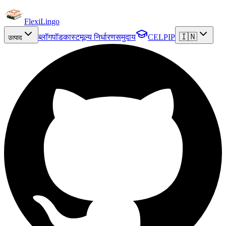
FlexiLingo
🇮🇳
ब्लॉग
पॉडकास्ट
मूल्य निर्धारण
समुदाय
CELPIP
उत्पाद