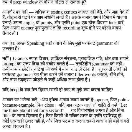
क्या मैं prep window के दौरान नोट्स ले सकता हूं?
आमतौर पर नहीं — अधिकांश testing centres कागज़ नहीं देते, और जहां देते भी
हैं, नोट्स से पढ़ने पर आप मशीनी लगते हैं। इसके बजाय अपने दिमाग में योजना
बनाएं: अपना angle, दो points, और प्रति point एक ठोस विवरण lock करें,
फिर अपना opener फुसफुसाएं ताकि recording शुरू होने पर पहला वाक्य
तैयार हो।
क्या एक अच्छा Speaking स्कोर पाने के लिए मुझे परफेक्ट grammar की
ज़रूरत है?
नहीं। Graders स्पष्ट विचार, तार्किक संरचना, प्राकृतिक गति, और क्या आपने
prompt का उत्तर दिया को स्कोर करते हैं — त्रुटिहीन grammar को नहीं।
कभी-कभार छोटी त्रुटियां जो अर्थ में बाधा न डालें ठीक हैं। शुरुआती लोगों को
परफेक्ट grammar का पीछा करने की बजाय filler words काटने, धीमे होने,
और ठोस उदाहरण जोड़ने से कहीं अधिक लाभ होता है।
यदि beep के बाद मेरा दिमाग खाली हो जाए तो मुझे क्या करना चाहिए?
आकार पर भरोसा करें। आप हमेशा अगला कदम जानते हैं: opener, फिर point-
because-example, फिर close। यदि आप अटक जाएं, तो शांति से कहें "Let
me think about that for a second" — यह विचारशील लगता है और बिना
filler के समय दिलाता है। फिर किसी भी उचित उत्तर के प्रति प्रतिबद्ध हों;
कोई एक सही उत्तर नहीं है, और जिस पर बात करना सबसे आसान हो वही सबसे
अच्छा विकल्प है।