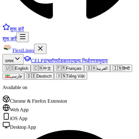
शुरू करें
शुरू करें
FlexiLingo
CELPIP
ब्लॉग
पॉडकास्ट
मूल्य निर्धारण
समुदाय
उत्पाद
🇺🇸
🇨🇳
🇫🇷
🇸🇦
🇮🇳
English
中文
Français
العربية
हिन्दी
🇩🇪
🇻🇳
فارسی
Deutsch
Tiếng Việt
Available on
Chrome & Firefox Extension
Web App
iOS App
Desktop App