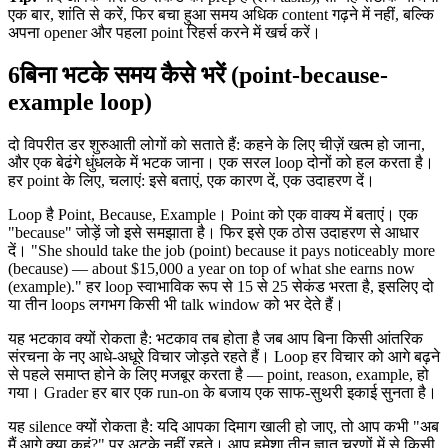
एक बार, शांति से करें, फिर बचा हुआ समय अधिक content गढ़ने में नहीं, बल्कि
अपना opener और पहला point रिहर्स करने में खर्च करें।
6
बिना भटके समय कैसे भरें (point-because-
example loop)
दो विपरीत डर शुरुआती लोगों को सताते हैं: कहने के लिए चीज़ें खत्म हो जाना,
और एक बेढंगे धुंधलके में भटक जाना। एक सरल loop दोनों को हल करता है।
हर point के लिए, चलाएं: इसे बताएं, एक कारण दें, एक उदाहरण दें।
Loop है Point, Because, Example। Point को एक वाक्य में बताएं। एक
"because" जोड़ें जो इसे समझाता है। फिर इसे एक ठोस उदाहरण से आधार
दें। "She should take the job (point) because it pays noticeably more
(because) — about $15,000 a year on top of what she earns now
(example)." हर loop स्वाभाविक रूप से 15 से 25 सेकंड भरता है, इसलिए दो
या तीन loops लगभग किसी भी talk window को भर देते हैं।
यह भटकाव क्यों रोकता है: भटकाव तब होता है जब आप बिना किसी आंतरिक
संरचना के नए आधे-अधूरे विचार जोड़ते रहते हैं। Loop हर विचार को आगे बढ़ने
से पहले समाप्त होने के लिए मजबूर करता है — point, reason, example, हो
गया। Grader हर बार एक run-on के बजाय एक साफ-सुथरी इकाई सुनता है।
यह silence क्यों रोकता है: यदि आपका दिमाग खाली हो जाए, तो आप कभी "अब
मैं आगे क्या कहूं?" पर अटके नहीं रहते। आप हमेशा तीन ज्ञात चरणों में से किसी