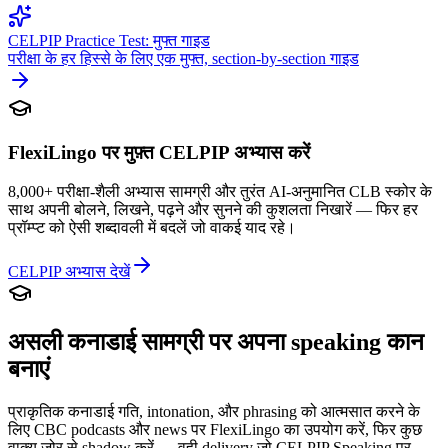
CELPIP Practice Test: मुफ्त गाइड
परीक्षा के हर हिस्से के लिए एक मुफ्त, section-by-section गाइड
FlexiLingo पर मुफ़्त CELPIP अभ्यास करें
8,000+ परीक्षा-शैली अभ्यास सामग्री और तुरंत AI-अनुमानित CLB स्कोर के
साथ अपनी बोलने, लिखने, पढ़ने और सुनने की कुशलता निखारें — फिर हर
प्रॉम्प्ट को ऐसी शब्दावली में बदलें जो वाकई याद रहे।
CELPIP अभ्यास देखें
असली कनाडाई सामग्री पर अपना speaking कान
बनाएं
प्राकृतिक कनाडाई गति, intonation, और phrasing को आत्मसात करने के
लिए CBC podcasts और news पर FlexiLingo का उपयोग करें, फिर कुछ
वाक्य ज़ोर से shadow करें — वही delivery जो CELPIP Speaking पर