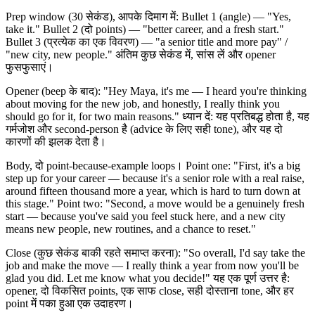
Prep window (30 सेकंड), आपके दिमाग में: Bullet 1 (angle) — "Yes,
take it." Bullet 2 (दो points) — "better career, and a fresh start."
Bullet 3 (प्रत्येक का एक विवरण) — "a senior title and more pay" /
"new city, new people." अंतिम कुछ सेकंड में, सांस लें और opener
फुसफुसाएं।
Opener (beep के बाद): "Hey Maya, it's me — I heard you're thinking
about moving for the new job, and honestly, I really think you
should go for it, for two main reasons." ध्यान दें: यह प्रतिबद्ध होता है, यह
गर्मजोश और second-person है (advice के लिए सही tone), और यह दो
कारणों की झलक देता है।
Body, दो point-because-example loops। Point one: "First, it's a big
step up for your career — because it's a senior role with a real raise,
around fifteen thousand more a year, which is hard to turn down at
this stage." Point two: "Second, a move would be a genuinely fresh
start — because you've said you feel stuck here, and a new city
means new people, new routines, and a chance to reset."
Close (कुछ सेकंड बाकी रहते समाप्त करना): "So overall, I'd say take the
job and make the move — I really think a year from now you'll be
glad you did. Let me know what you decide!" यह एक पूर्ण उत्तर है:
opener, दो विकसित points, एक साफ close, सही दोस्ताना tone, और हर
point में पका हुआ एक उदाहरण।