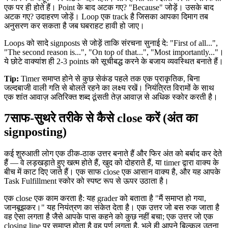
एक पर ही होते हैं। Point के बाद अटक गए? "Because" जोड़ें। उसके बाद
अटक गए? उदाहरण जोड़ें। Loop एक track है जिसका आपका दिमाग तब
अनुसरण कर सकता है जब घबराहट हावी हो जाए।
Loops को सादे signposts से जोड़ें ताकि संरचना सुनाई दे: "First of all...",
"The second reason is...", "On top of that...", "Most importantly..."।
ये छोटे वाक्यांश ही 2-3 points को सूचीबद्ध करने के बजाय व्यवस्थित बनाते हैं।
Tip:
Timer समाप्त होने से कुछ सेकंड पहले तक एक प्राकृतिक, बिना
जल्दबाजी वाली गति से बोलते रहने का लक्ष्य रखें। नियंत्रित विरामों के साथ
एक शांत आवाज़ अतिरिक्त शब्द ठूंसती तेज़ आवाज़ से अधिक स्कोर करती है।
7
साफ-सुथरे तरीके से कैसे close करें (अंत का
signposting)
कई शुरुआती लोग एक ठीक-ठाक उत्तर बनाते हैं और फिर अंत को बर्बाद कर देते
हैं — वे लड़खड़ाते हुए खत्म होते हैं, खुद को दोहराते हैं, या timer द्वारा वाक्य के
बीच में काट दिए जाते हैं। एक साफ close एक आसान वाक्य है, और यह आपके
Task Fulfillment स्कोर को स्पष्ट रूप से ऊपर उठाता है।
एक close एक काम करता है: यह grader को बताता है "मैं समाप्त हो गया,
जानबूझकर।" यह नियंत्रण का संकेत देता है। एक उत्तर जो बस रुक जाता है
वह ऐसा लगता है जैसे आपके पास कहने को कुछ नहीं बचा; एक उत्तर जो एक
closing line पर समाप्त होता है वह पूर्ण लगता है, भले ही आपने बिल्कुल उतना