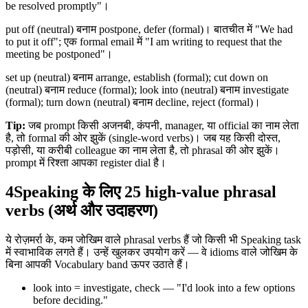
be resolved promptly"।
put off (neutral) बनाम postpone, defer (formal)। बातचीत में "We had
to put it off"; एक formal email में "I am writing to request that the
meeting be postponed"।
set up (neutral) बनाम arrange, establish (formal); cut down on
(neutral) बनाम reduce (formal); look into (neutral) बनाम investigate
(formal); turn down (neutral) बनाम decline, reject (formal)।
Tip:
जब prompt किसी अजनबी, कंपनी, manager, या official का नाम लेता
है, तो formal की ओर झुकें (single-word verbs)। जब यह किसी दोस्त,
पड़ोसी, या करीबी colleague का नाम लेता है, तो phrasal की ओर झुकें।
prompt में रिश्ता आपका register dial है।
4
Speaking के लिए 25 high-value phrasal
verbs (अर्थ और उदाहरण)
ये रोज़मर्रा के, कम जोखिम वाले phrasal verbs हैं जो किसी भी Speaking task
में स्वाभाविक लगते हैं। उन्हें खुलकर उपयोग करें — वे idioms वाले जोखिम के
बिना आपकी Vocabulary band ऊपर उठाते हैं।
look into = investigate, check — "I'd look into a few options
before deciding."