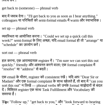
स्विच करें।
get back to (someone) — phrasal verb
बाद में जवाब देना। "I'll get back to you as soon as I hear anything."
colleagues या परिचितों को semi-formal emails में warm और स्वाभाविक।
set up — phrasal verb
व्यवस्थित या आयोजित करना। "Could we set up a quick call this
week?" semi-formal के लिए अच्छा; यदि email formal हो तो "arrange" या
"schedule" का उपयोग करें।
sort out — phrasal verb
हल करना, एक आरामदायक register में। "I'm sure we can sort this out
quickly." friendly और आश्वस्त करने वाला; एक formal complaint में
"resolve" या "address" से बदलें।
एक email के भीतर, register को consistent रखें। यदि आप "Dear Sir or
Madam" और एक formal complaint के साथ खोलते हैं, तो बाद में "can you
sort this out" न लिखें — phrasal verbs को उनके formal साझेदारों से बदल
दें। मिश्रित register एक साथ Task Fulfillment और Vocabulary की
समस्या है।
Tip:
"Follow up," "get back to you," और "look forward to hearing