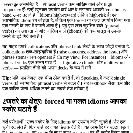
leverage असममित है। Phrasal verbs कम जोखिम वाले और high-
frequency हैं: उन्हें खुलकर उपयोग करें और वे लगातार आपकी Vocabulary
band ऊपर उठाते हैं। Idioms high-reward लेकिन high-risk हैं: एक
स्वाभाविक idiom रंग जोड़ता है, लेकिन एक forced या गलत उपयोग किया गया
एक गलती के रूप में सामने आता है। यह पूरा लेख सुरक्षित वाले (phrasal
verbs) को उदारता से और जोखिम वाले (idioms) को कम मात्रा में उपयोग
करने के इर्द-गिर्द बना है।
यह गाइड हमारे collocations और phrase-bank लेखों के साथ जोड़ी बनाता है:
collocations शब्द-साझेदारियां हैं (raise concerns, address the issue) और
phrase stems वाक्य-openers हैं (In my view, For instance)। Idioms और
phrasal verbs एक अलग परत हैं — figurative chunks और multi-word
verbs — इसलिए तीनों को अलग decks के रूप में मानें।
Tip:
यदि आप केवल एक चीज़ ठीक करते हैं, तो Speaking में कठोर single
verbs को स्वाभाविक phrasal verbs से बदल दें। यह textbook जैसा कम और
एक व्यक्ति जैसा अधिक लगने का सबसे तेज़ तरीका है।
2
खतरे का क्षेत्र: forced या गलत idioms आपका
स्कोर घटाते हैं
कई परीक्षार्थी "उच्च स्कोर के लिए idioms का उपयोग करें" सुनते हैं और एक
सूची रट लेते हैं, फिर उन्हें हर जगह छिड़क देते हैं। यह आमतौर पर उल्टा पड़ता
है। Vocabulary को range के साथ-साथ accuracy पर भी स्कोर किया जाता