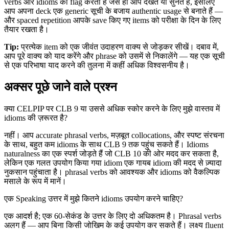
verbs और idioms को flag करता है जैसे ही आप देखते या सुनते हैं, इसलिए
आप अपना deck एक generic सूची के बजाय authentic usage से बनाते हैं —
और spaced repetition आपके save किए गए items को परीक्षा के दिन के लिए
तैयार रखता है।
Tip:
प्रत्येक item को एक जीवंत उदाहरण वाक्य से जोड़कर सीखें। दबाव में,
आप पूरे वाक्य को याद करेंगे और phrase को उसमें से निकालेंगे — यह एक सूची
से एक परिभाषा याद करने की तुलना में कहीं अधिक विश्वसनीय है।
अक्सर पूछे जाने वाले प्रश्न
क्या CELPIP पर CLB 9 या उससे अधिक स्कोर करने के लिए मुझे वास्तव में
idioms की ज़रूरत है?
नहीं। आप accurate phrasal verbs, मज़बूत collocations, और स्पष्ट संरचना
के साथ, बहुत कम idioms के साथ CLB 9 तक पहुंच सकते हैं। Idioms
naturalness का एक स्पर्श जोड़ते हैं जो CLB 10 की ओर मदद कर सकता है,
लेकिन एक गलत उपयोग किया गया idiom एक गायब idiom की मदद से ज़्यादा
नुकसान पहुंचाता है। phrasal verbs को आवश्यक और idioms को वैकल्पिक
मसाले के रूप में मानें।
एक Speaking उत्तर में मुझे कितने idioms उपयोग करने चाहिए?
एक आदर्श है; एक 60-सेकंड के उत्तर के लिए दो अधिकतम है। Phrasal verbs
अलग हैं — आप बिना किसी जोखिम के कई उपयोग कर सकते हैं। लक्ष्य fluent