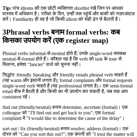
Tip:
पांच idioms की एक छोटी व्यक्तिगत shortlist रखें जिन पर आपका
वास्तव में अधिकार है। परीक्षा के दिन, उन्हीं तक पहुंचें और बाकी को नज़रअंदाज़
करें। Familiarity ही वह है जो किसी idiom को सही ढंग से बैठाती है।
3
Phrasal verbs बनाम formal verbs: कब
किसका उपयोग करें (एक register map)
Phrasal verbs informal-से-neutral होते हैं; उनके single-word समकक्ष
neutral-से-formal होते हैं। कौशल यह है कि verb को task के tone से
मिलाना, हमेशा "fancier" वाले को चुनना नहीं।
सिद्धांत: friendly Speaking और friendly emails phrasal verb चाहते हैं
(यह warm और इंसानी लगता है); formal complaints और formal requests
single-word verb चाहते हैं (यह professional लगता है)। एक semi-formal
email बीच में बैठती है और किसी का भी उपयोग कर सकती है, जब तक आप
consistent रहें।
find out (friendly/neutral) बनाम determine, ascertain (formal)। एक
colleague को "I'll find out and get back to you"; एक formal
complaint में "I would like to determine the cause of the delay"।
sort out / fix (friendly/neutral) बनाम resolve, address (formal)। एक
दोस्त को "Can you sort this out?"; एक कंपनी को "I trust the matter will