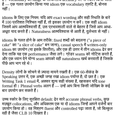
है — एक गलत उपयोग किया गया idiom एक vocabulary त्रुटि है, बोनस
नहीं।
idioms के लिए एक नियम: यदि आप exact wording और सही स्थिति के बारे
में 100 प्रतिशत निश्चित नहीं हैं, तो इसका उपयोग न करें। एक सही idiom
जिसमें आप आत्मविश्वासी हैं, उस प्रभावशाली वाले से बेहतर है जिसे आप आधा-
अधूरा याद करते हैं। Naturalness आत्मविश्वास से आती है, दुर्लभता से नहीं।
idioms के गलत होने के आम तरीके: fixed शब्दों को बदलना ("a piece of
cake" का "a slice of cake" बन जाना), casual speech में written-only
idiom का उपयोग (या इसके विपरीत), और एक ही उत्तर में तीन idioms ढेर कर
देना ताकि यह एक performance जैसा लगे। ग्रेडर seams को नोटिस करते हैं,
और एक ध्यान देने योग्य seam आपको वही naturalness खर्च करवाती है जिसके
पीछे आप भाग रहे थे।
Density लोगों के सोचने से ज़्यादा मायने रखती है। एक 60-सेकंड के
Speaking उत्तर में, एक अच्छी जगह रखा idiom पर्याप्त है; दो छत है। एक
Writing Task 1 email में, अक्सर शून्य सही संख्या है, खासकर यदि tone
formal हो। Phrasal verbs अलग हैं — उन्हें आप बिना किसी जोखिम के कई
बार उपयोग कर सकते हैं।
उच्च स्कोर के लिए सुरक्षित default: ढेर सारे accurate phrasal verbs, कुछ
मज़बूत collocations, और अधिकतम एक या दो idioms जिन्हें आपने दर्जनों बार
उपयोग किया हो। वह मिश्रण fluent और controlled पढ़ा जाता है, जो बिल्कुल
वही है जैसा CLB 10 दिखता है।