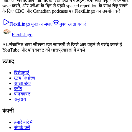
phrasal verbs और idioms को context में पकड़ने, उन्हें सही register के साथ
save करने, और परीक्षा के दिन से पहले spaced repetition के साथ तेज़ रखने
के लिए CBC और Canadian podcasts पर FlexiLingo का उपयोग करें।
FlexiLingo मुफ्त आज़माएं
मुफ्त खाता बनाएं
FlexiLingo
AI-संचालित भाषा सीखना उस सामग्री से जिसे आप पहले से पसंद करते हैं।
YouTube और पॉडकास्ट को धाराप्रवाहता में बदलें।
उत्पाद
विशेषताएं
मूल्य निर्धारण
साझा डेक
ब्लॉग
पॉडकास्ट
समुदाय
कंपनी
हमारे बारे में
संपर्क करें