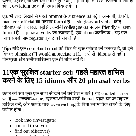
दोस्त, पड़ोसी, या परिचित colleague को)। prompt में रिश्ता जितना friendly
होगा, एक idiom उतना ही स्वाभाविक लगेगा।
एक भी शब्द लिखने से पहले prompt के audience को पढ़ें। अजनबी, कंपनी,
manager, official का मतलब formal है — single-word verbs, कोई
idioms नहीं। दोस्त, पड़ोसी, करीबी colleague का मतलब friendly या semi-
formal है — phrasal verbs का स्वागत है, एक idiom वैकल्पिक। यह एक
जांच सबसे आम register त्रुटि को रोकती है।
Tip:
यदि एक complaint email को फिर भी कुछ गर्माहट की ज़रूरत है, तो इसे
विनम्र phrasing ("I would appreciate it if...") से लें, idioms से नहीं।
विनम्रता और अनौपचारिकता एक ही चीज़ नहीं हैं।
11
एक सुरक्षित starter set: पहले महारत हासिल
करने के लिए 15 idioms और 20 phrasal verbs
ऊपर की सब कुछ एक साथ सीखने की कोशिश न करें। यह curated starter
set है — उच्चतम-value, न्यूनतम-जोखिम वाली items। पहले इन पर महारत
हासिल करें, और आपके पास overreaching के बिना स्वाभाविक लगने के लिए
पर्याप्त होगा।
look into (investigate)
sort out (resolve)
find out (discover)