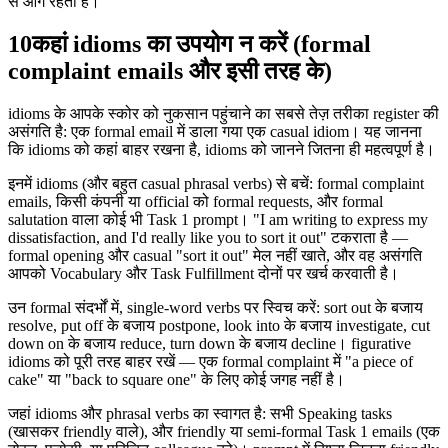
से आगे रहती है।
10
कहां idioms का उपयोग न करें (formal
complaint emails और इसी तरह के)
idioms के आपके स्कोर को नुकसान पहुंचाने का सबसे तेज़ तरीका register की
असंगति है: एक formal email में डाला गया एक casual idiom। यह जानना
कि idioms को कहां बाहर रखना है, idioms को जानने जितना ही महत्वपूर्ण है।
इनमें idioms (और बहुत casual phrasal verbs) से बचें: formal complaint
emails, किसी कंपनी या official को formal requests, और formal
salutation वाला कोई भी Task 1 prompt। "I am writing to express my
dissatisfaction, and I'd really like you to sort it out" टकराता है —
formal opening और casual "sort it out" मेल नहीं खाते, और वह असंगति
आपको Vocabulary और Task Fulfillment दोनों पर खर्च करवाती है।
उन formal संदर्भों में, single-word verbs पर स्विच करें: sort out के बजाय
resolve, put off के बजाय postpone, look into के बजाय investigate, cut
down on के बजाय reduce, turn down के बजाय decline। figurative
idioms को पूरी तरह बाहर रखें — एक formal complaint में "a piece of
cake" या "back to square one" के लिए कोई जगह नहीं है।
जहां idioms और phrasal verbs का स्वागत है: सभी Speaking tasks
(खासकर friendly वाले), और friendly या semi-formal Task 1 emails (एक