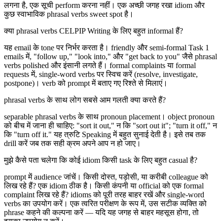
लगना है, एक सूची perform करना नहीं। एक अच्छी जगह रखा idiom और
कुछ स्वाभाविक phrasal verbs sweet spot है।
क्या phrasal verbs CELPIP Writing के लिए बहुत informal हैं?
यह email के tone पर निर्भर करता है। friendly और semi-formal Task 1
emails में, "follow up," "look into," और "get back to you" जैसे phrasal
verbs polished और इंसानी लगते हैं। formal complaints या formal
requests में, single-word verbs पर स्विच करें (resolve, investigate,
postpone)। verb को prompt में बताए गए रिश्ते से मिलाएं।
phrasal verbs के साथ लोग सबसे आम गलती क्या करते हैं?
separable phrasal verbs के साथ pronoun placement। object pronoun
को बीच में जाना ही चाहिए: "sort it out," न कि "sort out it"; "turn it off," न
कि "turn off it." यह त्रुटि Speaking में बहुत सुनाई देती है। इसे तब तक
drill करें जब तक सही क्रम अपने आप न हो जाए।
मुझे कैसे पता चलेगा कि कोई idiom किसी task के लिए बहुत casual है?
prompt में audience जांचें। किसी दोस्त, पड़ोसी, या करीबी colleague को
लिख रहे हैं? एक idiom ठीक है। किसी कंपनी या official को एक formal
complaint लिख रहे हैं? idioms को पूरी तरह बाहर रखें और single-word
verbs का उपयोग करें। एक त्वरित परीक्षण के रूप में, उस सटीक व्यक्ति को
phrase कहने की कल्पना करें — यदि यह जगह से बाहर महसूस होगा, तो