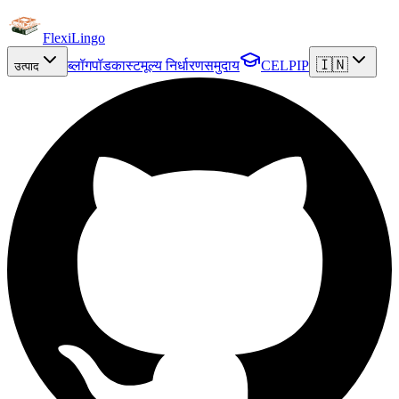
FlexiLingo
🇮🇳
ब्लॉग
पॉडकास्ट
मूल्य निर्धारण
समुदाय
CELPIP
उत्पाद