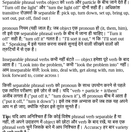
Separable phrasal verbs object को verb और particle के बीच जाने देते हैं।
"Turn off the light" और "turn the light off" दोनों सही हैं। अधिकांश
transitive रोज़मर्रा के separable हैं: pick up, turn down, set up, bring up,
sort out, put off, find out।
pronoun नियम (यही जाल है): जब object एक pronoun हो (it, them, him),
तो इसे एक separable phrasal verb के बीच में जाना ही चाहिए। "Turn it
off" सही है; "turn off it" गलत है। "I'll sort it out," न कि "I'll sort out
it." Speaking में इसे गलत करना सबसे सुनाई देने वाली सीखने वालों की
त्रुटियों में से एक है।
Inseparable phrasal verbs कभी नहीं बंटते — object हमेशा पूरे verb के बाद
आता है। "Look into the problem," कभी "look the problem into" नहीं।
आम inseparable वाले: look into, deal with, get along with, run into,
look forward to, come across।
किसी separable phrasal verb को pronoun के साथ उपयोग करने से पहले
एक त्वरित परीक्षण: इसे ज़ोर से कहें। यदि "verb + particle + it/them"
अजीब लगता है ("put off it," "turn down it"), तो pronoun बीच में आता है
("put it off," "turn it down")। इसे तब तक अभ्यास करें जब तक यह अपने
आप न हो जाए, क्योंकि ग्रेडर इसे तुरंत सुनते हैं।
Tip:
यदि आप अनिश्चित हैं कि कोई विशेष phrasal verb separable है या
नहीं, तो अपने उदाहरण में object को छोटा और verb के बाद रखें, या बस एक
phrasal verb चुनें जिसके बारे में आप निश्चित हैं। Accuracy हर बार variety