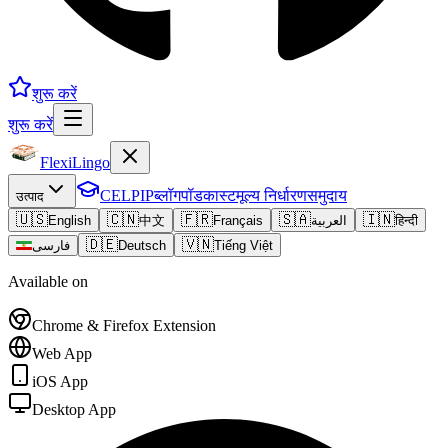
शुरू करें
शुरू करें
FlexiLingo
CELPIP
ब्लॉग
पॉडकास्ट
मूल्य निर्धारण
समुदाय
उत्पाद
🇺🇸
🇨🇳
🇫🇷
🇸🇦
🇮🇳
English
中文
Français
العربية
हिन्दी
🇩🇪
🇻🇳
فارسی
Deutsch
Tiếng Việt
Available on
Chrome & Firefox Extension
Web App
iOS App
Desktop App