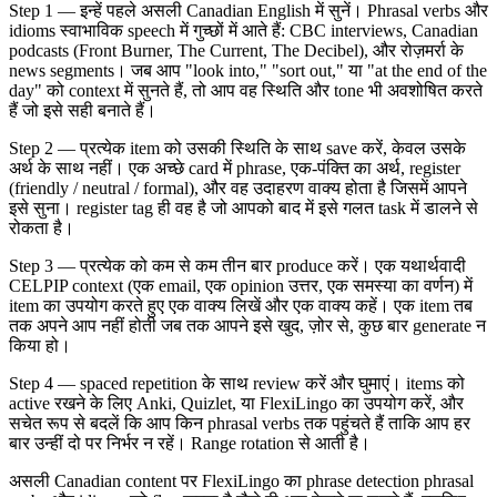
Step 1 — इन्हें पहले असली Canadian English में सुनें। Phrasal verbs और
idioms स्वाभाविक speech में गुच्छों में आते हैं: CBC interviews, Canadian
podcasts (Front Burner, The Current, The Decibel), और रोज़मर्रा के
news segments। जब आप "look into," "sort out," या "at the end of the
day" को context में सुनते हैं, तो आप वह स्थिति और tone भी अवशोषित करते
हैं जो इसे सही बनाते हैं।
Step 2 — प्रत्येक item को उसकी स्थिति के साथ save करें, केवल उसके
अर्थ के साथ नहीं। एक अच्छे card में phrase, एक-पंक्ति का अर्थ, register
(friendly / neutral / formal), और वह उदाहरण वाक्य होता है जिसमें आपने
इसे सुना। register tag ही वह है जो आपको बाद में इसे गलत task में डालने से
रोकता है।
Step 3 — प्रत्येक को कम से कम तीन बार produce करें। एक यथार्थवादी
CELPIP context (एक email, एक opinion उत्तर, एक समस्या का वर्णन) में
item का उपयोग करते हुए एक वाक्य लिखें और एक वाक्य कहें। एक item तब
तक अपने आप नहीं होती जब तक आपने इसे खुद, ज़ोर से, कुछ बार generate न
किया हो।
Step 4 — spaced repetition के साथ review करें और घुमाएं। items को
active रखने के लिए Anki, Quizlet, या FlexiLingo का उपयोग करें, और
सचेत रूप से बदलें कि आप किन phrasal verbs तक पहुंचते हैं ताकि आप हर
बार उन्हीं दो पर निर्भर न रहें। Range rotation से आती है।
असली Canadian content पर FlexiLingo का phrase detection phrasal