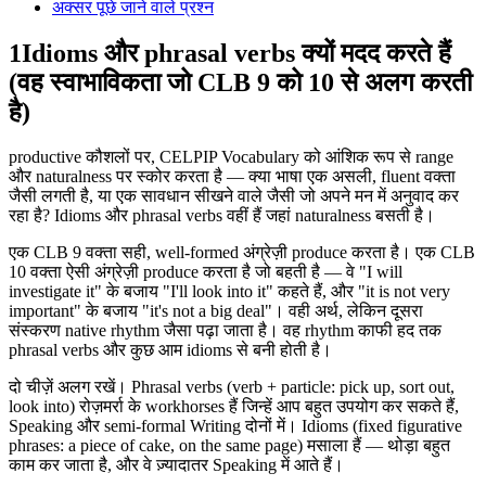
अक्सर पूछे जाने वाले प्रश्न
1
Idioms और phrasal verbs क्यों मदद करते हैं
(वह स्वाभाविकता जो CLB 9 को 10 से अलग करती
है)
productive कौशलों पर, CELPIP Vocabulary को आंशिक रूप से range
और naturalness पर स्कोर करता है — क्या भाषा एक असली, fluent वक्ता
जैसी लगती है, या एक सावधान सीखने वाले जैसी जो अपने मन में अनुवाद कर
रहा है? Idioms और phrasal verbs वहीं हैं जहां naturalness बसती है।
एक CLB 9 वक्ता सही, well-formed अंग्रेज़ी produce करता है। एक CLB
10 वक्ता ऐसी अंग्रेज़ी produce करता है जो बहती है — वे "I will
investigate it" के बजाय "I'll look into it" कहते हैं, और "it is not very
important" के बजाय "it's not a big deal"। वही अर्थ, लेकिन दूसरा
संस्करण native rhythm जैसा पढ़ा जाता है। वह rhythm काफी हद तक
phrasal verbs और कुछ आम idioms से बनी होती है।
दो चीज़ें अलग रखें। Phrasal verbs (verb + particle: pick up, sort out,
look into) रोज़मर्रा के workhorses हैं जिन्हें आप बहुत उपयोग कर सकते हैं,
Speaking और semi-formal Writing दोनों में। Idioms (fixed figurative
phrases: a piece of cake, on the same page) मसाला हैं — थोड़ा बहुत
काम कर जाता है, और वे ज़्यादातर Speaking में आते हैं।