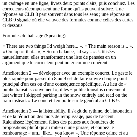
un cadrage en une ligne, livrez deux points clairs, puis concluez. Les
correcteurs récompensent une forme qu'ils peuvent suivre. Une
réponse au CLB 8 part souvent dans tous les sens ; une réponse au
CLB 9 signale où elle va avec des formules comme celles des cartes
ci-dessous.
Formules de balisage (Speaking)
« There are two things I'd weigh here... », « The main reason is... »,
« On top of that... », « So on balance, I'd say... ». Utilisées
naturellement, elles transforment une liste de pensées en un
argument que le correcteur peut noter comme cohérent.
Amélioration 2 — développer avec un exemple concret. Le geste le
plus rapide pour passer du 8 au 9 est de faire suivre chaque point
principal d'un cas ou d'une conséquence spécifique. Au lieu de «
public transit is convenient », dites « public transit is convenient —
last winter I skipped parking in the snow entirely and read on the
train instead. » Le concret l'emporte sur le général au CLB 9.
Amélioration 3 — la listenability. Il s'agit du rythme, de l'intonation
et de la réduction des mots de remplissage, pas de l'accent.
Ralentissez légèrement, faites des pauses aux frontières de
propositions plutôt qu'au milieu d'une phrase, et coupez le
rembourrage « um... like... you know ». Une réponse calme et au