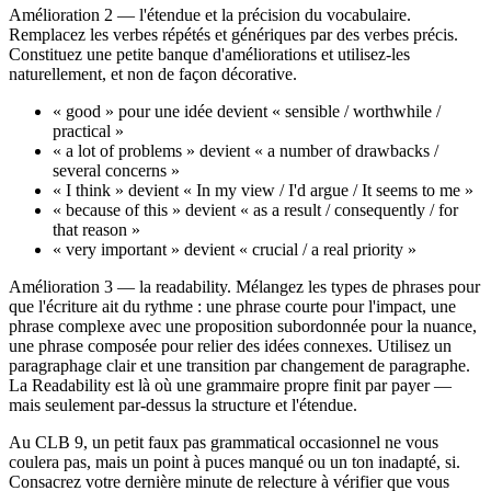
Amélioration 2 — l'étendue et la précision du vocabulaire.
Remplacez les verbes répétés et génériques par des verbes précis.
Constituez une petite banque d'améliorations et utilisez-les
naturellement, et non de façon décorative.
« good » pour une idée devient « sensible / worthwhile /
practical »
« a lot of problems » devient « a number of drawbacks /
several concerns »
« I think » devient « In my view / I'd argue / It seems to me »
« because of this » devient « as a result / consequently / for
that reason »
« very important » devient « crucial / a real priority »
Amélioration 3 — la readability. Mélangez les types de phrases pour
que l'écriture ait du rythme : une phrase courte pour l'impact, une
phrase complexe avec une proposition subordonnée pour la nuance,
une phrase composée pour relier des idées connexes. Utilisez un
paragraphage clair et une transition par changement de paragraphe.
La Readability est là où une grammaire propre finit par payer —
mais seulement par-dessus la structure et l'étendue.
Au CLB 9, un petit faux pas grammatical occasionnel ne vous
coulera pas, mais un point à puces manqué ou un ton inadapté, si.
Consacrez votre dernière minute de relecture à vérifier que vous