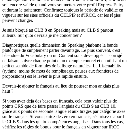
soit encore valide quand vous soumettez votre profil Express Entry
et durant le traitement. Confirmez toujours la période de validité en
vigueur sur les sites officiels du CELPIP et d'IRCC, car les règles
peuvent changer.
Je suis bloqué au CLB 8 en Speaking mais au CLB 9 partout
ailleurs. Sur quoi devrais-je me concentrer ?
Diagnostiquez quelle dimension du Speaking plafonne la bande
plutôt que de simplement parler davantage. Le plus souvent, c'est
l'étendue du Vocabulary ou un Content sous-développé — corrigé
en faisant suivre chaque point d'un exemple concret et en utilisant un
petit ensemble de formules de balisage naturelles. La Listenability
(rythme, moins de mots de remplissage, pauses aux frontières de
propositions) est le levier le plus rapide ensuite.
Devrais-je ajouter le français au lieu de pousser mon anglais plus
haut ?
Si vous avez déjà des bases en français, cela peut valoir plus de
points CRS que de faire passer l'anglais du CLB 9 au CLB 10,
grâce aux points de seconde langue et aux tirages par catégorie axés
sur le français. Si vous partez de zéro en français, sécurisez d'abord
le CLB 9 dans les quatre compétences anglaises. Dans tous les cas,
vérifiez les règles de bonus pour le français en vigueur sur IRCC