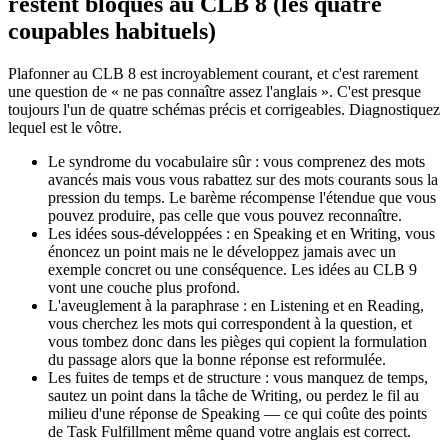
restent bloqués au CLB 8 (les quatre
coupables habituels)
Plafonner au CLB 8 est incroyablement courant, et c'est rarement
une question de « ne pas connaître assez l'anglais ». C'est presque
toujours l'un de quatre schémas précis et corrigeables. Diagnostiquez
lequel est le vôtre.
Le syndrome du vocabulaire sûr : vous comprenez des mots
avancés mais vous vous rabattez sur des mots courants sous la
pression du temps. Le barème récompense l'étendue que vous
pouvez produire, pas celle que vous pouvez reconnaître.
Les idées sous-développées : en Speaking et en Writing, vous
énoncez un point mais ne le développez jamais avec un
exemple concret ou une conséquence. Les idées au CLB 9
vont une couche plus profond.
L'aveuglement à la paraphrase : en Listening et en Reading,
vous cherchez les mots qui correspondent à la question, et
vous tombez donc dans les pièges qui copient la formulation
du passage alors que la bonne réponse est reformulée.
Les fuites de temps et de structure : vous manquez de temps,
sautez un point dans la tâche de Writing, ou perdez le fil au
milieu d'une réponse de Speaking — ce qui coûte des points
de Task Fulfillment même quand votre anglais est correct.