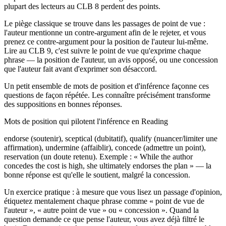
plupart des lecteurs au CLB 8 perdent des points.
Le piège classique se trouve dans les passages de point de vue :
l'auteur mentionne un contre-argument afin de le rejeter, et vous
prenez ce contre-argument pour la position de l'auteur lui-même.
Lire au CLB 9, c'est suivre le point de vue qu'exprime chaque
phrase — la position de l'auteur, un avis opposé, ou une concession
que l'auteur fait avant d'exprimer son désaccord.
Un petit ensemble de mots de position et d'inférence façonne ces
questions de façon répétée. Les connaître précisément transforme
des suppositions en bonnes réponses.
Mots de position qui pilotent l'inférence en Reading
endorse (soutenir), sceptical (dubitatif), qualify (nuancer/limiter une
affirmation), undermine (affaiblir), concede (admettre un point),
reservation (un doute retenu). Exemple : « While the author
concedes the cost is high, she ultimately endorses the plan » — la
bonne réponse est qu'elle le soutient, malgré la concession.
Un exercice pratique : à mesure que vous lisez un passage d'opinion,
étiquetez mentalement chaque phrase comme « point de vue de
l'auteur », « autre point de vue » ou « concession ». Quand la
question demande ce que pense l'auteur, vous avez déjà filtré le