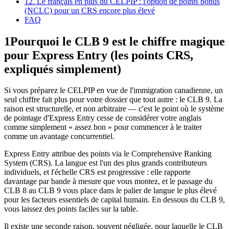
12. Le français en plus du CELPIP : l'option de points bonus
(NCLC) pour un CRS encore plus élevé
FAQ
1
Pourquoi le CLB 9 est le chiffre magique
pour Express Entry (les points CRS,
expliqués simplement)
Si vous préparez le CELPIP en vue de l'immigration canadienne, un
seul chiffre fait plus pour votre dossier que tout autre : le CLB 9. La
raison est structurelle, et non arbitraire — c'est le point où le système
de pointage d'Express Entry cesse de considérer votre anglais
comme simplement « assez bon » pour commencer à le traiter
comme un avantage concurrentiel.
Express Entry attribue des points via le Comprehensive Ranking
System (CRS). La langue est l'un des plus grands contributeurs
individuels, et l'échelle CRS est progressive : elle rapporte
davantage par bande à mesure que vous montez, et le passage du
CLB 8 au CLB 9 vous place dans le palier de langue le plus élevé
pour les facteurs essentiels de capital humain. En dessous du CLB 9,
vous laissez des points faciles sur la table.
Il existe une seconde raison, souvent négligée, pour laquelle le CLB