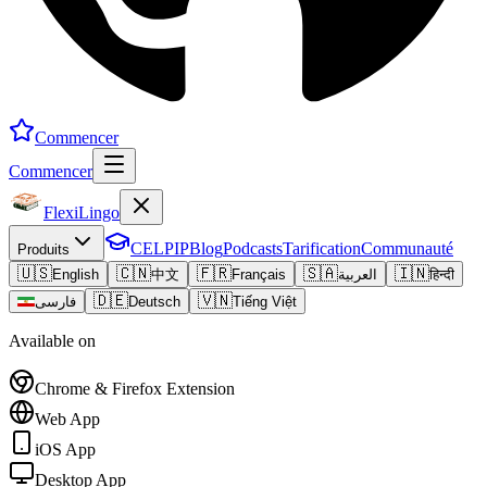
Commencer
Commencer
FlexiLingo
CELPIP
Blog
Podcasts
Tarification
Communauté
Produits
🇺🇸
🇨🇳
🇫🇷
🇸🇦
🇮🇳
English
中文
Français
العربية
हिन्दी
🇩🇪
🇻🇳
فارسی
Deutsch
Tiếng Việt
Available on
Chrome & Firefox Extension
Web App
iOS App
Desktop App