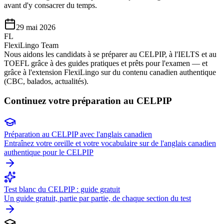
avant d'y consacrer du temps.
29 mai 2026
FL
FlexiLingo Team
Nous aidons les candidats à se préparer au CELPIP, à l'IELTS et au
TOEFL grâce à des guides pratiques et prêts pour l'examen — et
grâce à l'extension FlexiLingo sur du contenu canadien authentique
(CBC, balados, actualités).
Continuez votre préparation au CELPIP
Préparation au CELPIP avec l'anglais canadien
Entraînez votre oreille et votre vocabulaire sur de l'anglais canadien
authentique pour le CELPIP
Test blanc du CELPIP : guide gratuit
Un guide gratuit, partie par partie, de chaque section du test