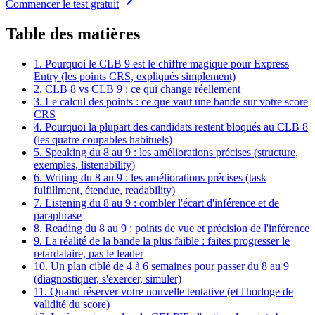
Commencer le test gratuit
Table des matières
1. Pourquoi le CLB 9 est le chiffre magique pour Express
Entry (les points CRS, expliqués simplement)
2. CLB 8 vs CLB 9 : ce qui change réellement
3. Le calcul des points : ce que vaut une bande sur votre score
CRS
4. Pourquoi la plupart des candidats restent bloqués au CLB 8
(les quatre coupables habituels)
5. Speaking du 8 au 9 : les améliorations précises (structure,
exemples, listenability)
6. Writing du 8 au 9 : les améliorations précises (task
fulfillment, étendue, readability)
7. Listening du 8 au 9 : combler l'écart d'inférence et de
paraphrase
8. Reading du 8 au 9 : points de vue et précision de l'inférence
9. La réalité de la bande la plus faible : faites progresser le
retardataire, pas le leader
10. Un plan ciblé de 4 à 6 semaines pour passer du 8 au 9
(diagnostiquer, s'exercer, simuler)
11. Quand réserver votre nouvelle tentative (et l'horloge de
validité du score)