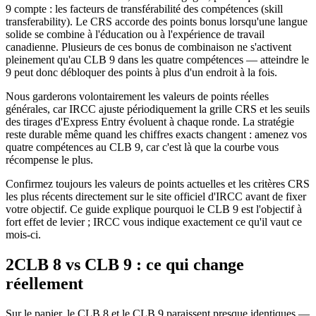
9 compte : les facteurs de transférabilité des compétences (skill
transferability). Le CRS accorde des points bonus lorsqu'une langue
solide se combine à l'éducation ou à l'expérience de travail
canadienne. Plusieurs de ces bonus de combinaison ne s'activent
pleinement qu'au CLB 9 dans les quatre compétences — atteindre le
9 peut donc débloquer des points à plus d'un endroit à la fois.
Nous garderons volontairement les valeurs de points réelles
générales, car IRCC ajuste périodiquement la grille CRS et les seuils
des tirages d'Express Entry évoluent à chaque ronde. La stratégie
reste durable même quand les chiffres exacts changent : amenez vos
quatre compétences au CLB 9, car c'est là que la courbe vous
récompense le plus.
Confirmez toujours les valeurs de points actuelles et les critères CRS
les plus récents directement sur le site officiel d'IRCC avant de fixer
votre objectif. Ce guide explique pourquoi le CLB 9 est l'objectif à
fort effet de levier ; IRCC vous indique exactement ce qu'il vaut ce
mois-ci.
2
CLB 8 vs CLB 9 : ce qui change
réellement
Sur le papier, le CLB 8 et le CLB 9 paraissent presque identiques —