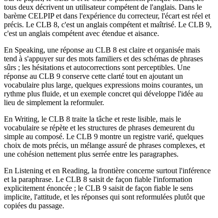
tous deux décrivent un utilisateur compétent de l'anglais. Dans le
barème CELPIP et dans l'expérience du correcteur, l'écart est réel et
précis. Le CLB 8, c'est un anglais compétent et maîtrisé. Le CLB 9,
c'est un anglais compétent avec étendue et aisance.
En Speaking, une réponse au CLB 8 est claire et organisée mais
tend à s'appuyer sur des mots familiers et des schémas de phrases
sûrs ; les hésitations et autocorrections sont perceptibles. Une
réponse au CLB 9 conserve cette clarté tout en ajoutant un
vocabulaire plus large, quelques expressions moins courantes, un
rythme plus fluide, et un exemple concret qui développe l'idée au
lieu de simplement la reformuler.
En Writing, le CLB 8 traite la tâche et reste lisible, mais le
vocabulaire se répète et les structures de phrases demeurent du
simple au composé. Le CLB 9 montre un registre varié, quelques
choix de mots précis, un mélange assuré de phrases complexes, et
une cohésion nettement plus serrée entre les paragraphes.
En Listening et en Reading, la frontière concerne surtout l'inférence
et la paraphrase. Le CLB 8 saisit de façon fiable l'information
explicitement énoncée ; le CLB 9 saisit de façon fiable le sens
implicite, l'attitude, et les réponses qui sont reformulées plutôt que
copiées du passage.