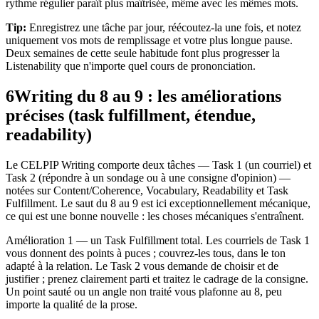
rythme régulier paraît plus maîtrisée, même avec les mêmes mots.
Tip:
Enregistrez une tâche par jour, réécoutez-la une fois, et notez
uniquement vos mots de remplissage et votre plus longue pause.
Deux semaines de cette seule habitude font plus progresser la
Listenability que n'importe quel cours de prononciation.
6
Writing du 8 au 9 : les améliorations
précises (task fulfillment, étendue,
readability)
Le CELPIP Writing comporte deux tâches — Task 1 (un courriel) et
Task 2 (répondre à un sondage ou à une consigne d'opinion) —
notées sur Content/Coherence, Vocabulary, Readability et Task
Fulfillment. Le saut du 8 au 9 est ici exceptionnellement mécanique,
ce qui est une bonne nouvelle : les choses mécaniques s'entraînent.
Amélioration 1 — un Task Fulfillment total. Les courriels de Task 1
vous donnent des points à puces ; couvrez-les tous, dans le ton
adapté à la relation. Le Task 2 vous demande de choisir et de
justifier ; prenez clairement parti et traitez le cadrage de la consigne.
Un point sauté ou un angle non traité vous plafonne au 8, peu
importe la qualité de la prose.