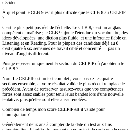
décider.
À quel point le CLB 9 est-il plus difficile que le CLB 8 au CELPIP
?
C'est le plus petit pas réel de l'échelle. Le CLB 8, c'est un anglais
compétent et maîtrisé ; le CLB 9 ajoute l'étendue du vocabulaire, des
idées développées, une diction plus fluide, et une inférence fiable en
Listening et en Reading. Pour la plupart des candidats déjà au 8,
c'est quatre à six semaines de travail ciblé et concentré — pas un
niveau d'anglais différent.
Puis-je repasser uniquement la section du CELPIP où j'ai obtenu le
CLB 8 ?
Non. Le CELPIP est un test complet ; vous passez les quatre
sections ensemble, et votre résultat valide le plus récent remplace le
précédent. Avant de reréserver, assurez-vous que vos compétences
fortes sont assez stables pour tenir leurs bandes lors d'une nouvelle
tentative, puisqu'elles sont elles aussi renotées.
Combien de temps mon score CELPIP est-il valide pour
l'immigration ?
Généralement deux ans à compter de la date du test aux fins
d'immigration. Planifiez le moment de votre test de sorte que le score