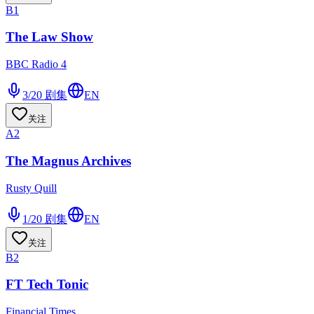
B1
The Law Show
BBC Radio 4
3/20
剧集
EN
关注
A2
The Magnus Archives
Rusty Quill
1/20
剧集
EN
关注
B2
FT Tech Tonic
Financial Times