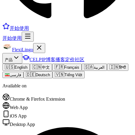
开始使用
开始使用
FlexiLingo
CELPIP
博客
播客
定价
社区
产品
🇺🇸
🇨🇳
🇫🇷
🇸🇦
🇮🇳
English
中文
Français
العربية
हिन्दी
🇩🇪
🇻🇳
فارسی
Deutsch
Tiếng Việt
Available on
Chrome & Firefox Extension
Web App
iOS App
Desktop App