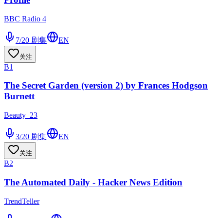
BBC Radio 4
7/20
剧集
EN
关注
B1
The Secret Garden (version 2) by Frances Hodgson
Burnett
Beauty_23
3/20
剧集
EN
关注
B2
The Automated Daily - Hacker News Edition
TrendTeller