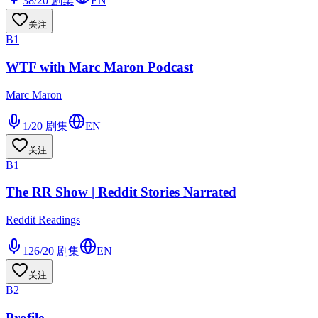
38/20
剧集
EN
关注
B1
WTF with Marc Maron Podcast
Marc Maron
1/20
剧集
EN
关注
B1
The RR Show | Reddit Stories Narrated
Reddit Readings
126/20
剧集
EN
关注
B2
Profile