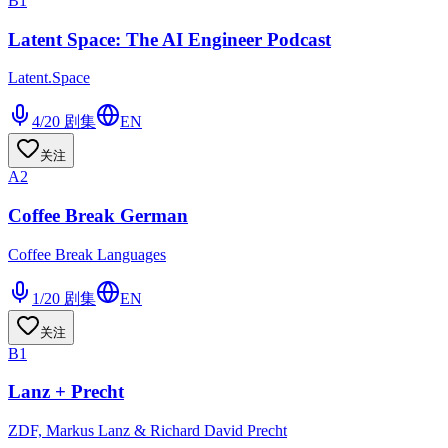
B1
Latent Space: The AI Engineer Podcast
Latent.Space
4/20
剧集
EN
关注
A2
Coffee Break German
Coffee Break Languages
1/20
剧集
EN
关注
B1
Lanz + Precht
ZDF, Markus Lanz & Richard David Precht