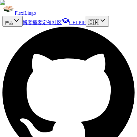
FlexiLingo
🇨🇳
博客
播客
定价
社区
CELPIP
产品