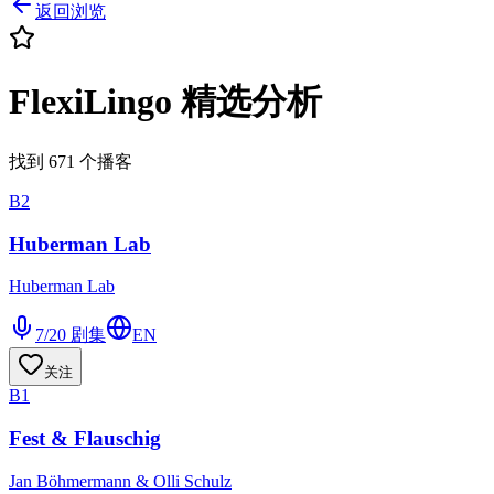
返回浏览
FlexiLingo 精选分析
找到 671 个播客
B2
Huberman Lab
Huberman Lab
7/20
剧集
EN
关注
B1
Fest & Flauschig
Jan Böhmermann & Olli Schulz