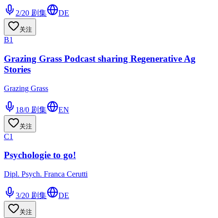
2/20
剧集
DE
关注
B1
Grazing Grass Podcast sharing Regenerative Ag
Stories
Grazing Grass
18/0
剧集
EN
关注
C1
Psychologie to go!
Dipl. Psych. Franca Cerutti
3/20
剧集
DE
关注