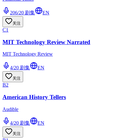
206/20
剧集
EN
关注
C1
MIT Technology Review Narrated
MIT Technology Review
4/20
剧集
EN
关注
B2
American History Tellers
Audible
4/20
剧集
EN
关注