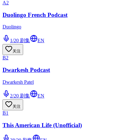
A2
Duolingo French Podcast
Duolingo
1/20
剧集
EN
关注
B2
Dwarkesh Podcast
Dwarkesh Patel
2/20
剧集
EN
关注
B1
This American Life (Unofficial)