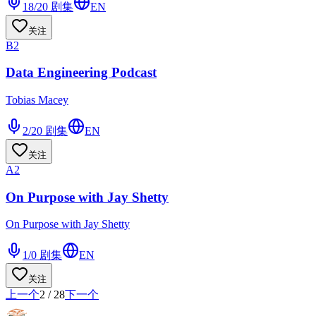
18/20
剧集
EN
关注
B2
Data Engineering Podcast
Tobias Macey
2/20
剧集
EN
关注
A2
On Purpose with Jay Shetty
On Purpose with Jay Shetty
1/0
剧集
EN
关注
上一个
2
/
28
下一个