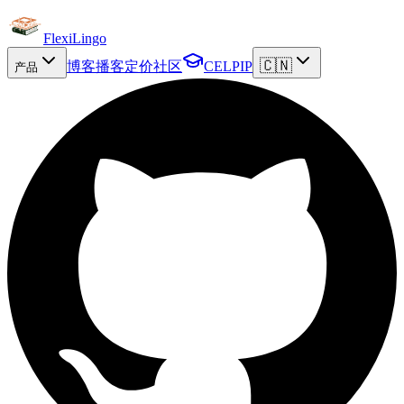
FlexiLingo
🇨🇳
博客
播客
定价
社区
CELPIP
产品