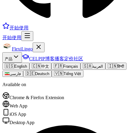
开始使用
开始使用
FlexiLingo
CELPIP
博客
播客
定价
社区
产品
🇺🇸
🇨🇳
🇫🇷
🇸🇦
🇮🇳
English
中文
Français
العربية
हिन्दी
🇩🇪
🇻🇳
فارسی
Deutsch
Tiếng Việt
Available on
Chrome & Firefox Extension
Web App
iOS App
Desktop App