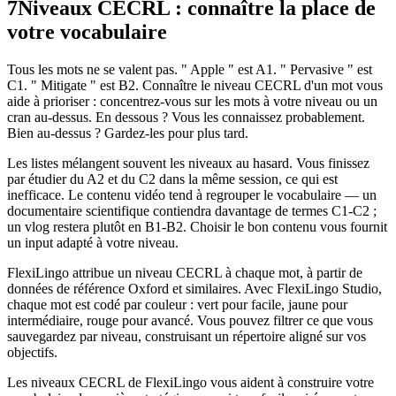
7
Niveaux CECRL : connaître la place de
votre vocabulaire
Tous les mots ne se valent pas. " Apple " est A1. " Pervasive " est
C1. " Mitigate " est B2. Connaître le niveau CECRL d'un mot vous
aide à prioriser : concentrez-vous sur les mots à votre niveau ou un
cran au-dessus. En dessous ? Vous les connaissez probablement.
Bien au-dessus ? Gardez-les pour plus tard.
Les listes mélangent souvent les niveaux au hasard. Vous finissez
par étudier du A2 et du C2 dans la même session, ce qui est
inefficace. Le contenu vidéo tend à regrouper le vocabulaire — un
documentaire scientifique contiendra davantage de termes C1-C2 ;
un vlog restera plutôt en B1-B2. Choisir le bon contenu vous fournit
un input adapté à votre niveau.
FlexiLingo attribue un niveau CECRL à chaque mot, à partir de
données de référence Oxford et similaires. Avec FlexiLingo Studio,
chaque mot est codé par couleur : vert pour facile, jaune pour
intermédiaire, rouge pour avancé. Vous pouvez filtrer ce que vous
sauvegardez par niveau, construisant un répertoire aligné sur vos
objectifs.
Les niveaux CECRL de FlexiLingo vous aident à construire votre