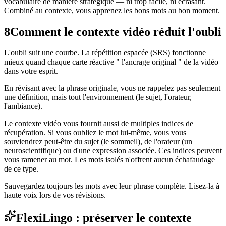
vocabulaire de manière stratégique — ni trop facile, ni écrasant.
Combiné au contexte, vous apprenez les bons mots au bon moment.
8
Comment le contexte vidéo réduit l'oubli
L'oubli suit une courbe. La répétition espacée (SRS) fonctionne
mieux quand chaque carte réactive " l'ancrage original " de la vidéo
dans votre esprit.
En révisant avec la phrase originale, vous ne rappelez pas seulement
une définition, mais tout l'environnement (le sujet, l'orateur,
l'ambiance).
Le contexte vidéo vous fournit aussi de multiples indices de
récupération. Si vous oubliez le mot lui-même, vous vous
souviendrez peut-être du sujet (le sommeil), de l'orateur (un
neuroscientifique) ou d'une expression associée. Ces indices peuvent
vous ramener au mot. Les mots isolés n'offrent aucun échafaudage
de ce type.
Sauvegardez toujours les mots avec leur phrase complète. Lisez-la à
haute voix lors de vos révisions.
FlexiLingo : préserver le contexte