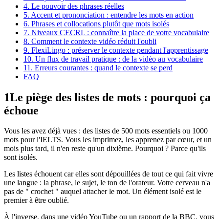
4. Le pouvoir des phrases réelles
5. Accent et prononciation : entendre les mots en action
6. Phrases et collocations plutôt que mots isolés
7. Niveaux CECRL : connaître la place de votre vocabulaire
8. Comment le contexte vidéo réduit l'oubli
9. FlexiLingo : préserver le contexte pendant l'apprentissage
10. Un flux de travail pratique : de la vidéo au vocabulaire
11. Erreurs courantes : quand le contexte se perd
FAQ
1
Le piège des listes de mots : pourquoi ça
échoue
Vous les avez déjà vues : des listes de 500 mots essentiels ou 1000
mots pour l'IELTS. Vous les imprimez, les apprenez par cœur, et un
mois plus tard, il n'en reste qu'un dixième. Pourquoi ? Parce qu'ils
sont isolés.
Les listes échouent car elles sont dépouillées de tout ce qui fait vivre
une langue : la phrase, le sujet, le ton de l'orateur. Votre cerveau n'a
pas de " crochet " auquel attacher le mot. Un élément isolé est le
premier à être oublié.
À l'inverse, dans une vidéo YouTube ou un rapport de la BBC, vous