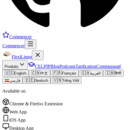
Commencer
Commencer
FlexiLingo
CELPIP
Blog
Podcasts
Tarification
Communauté
Produits
🇺🇸
🇨🇳
🇫🇷
🇸🇦
🇮🇳
English
中文
Français
العربية
हिन्दी
🇩🇪
🇻🇳
فارسی
Deutsch
Tiếng Việt
Available on
Chrome & Firefox Extension
Web App
iOS App
Desktop App