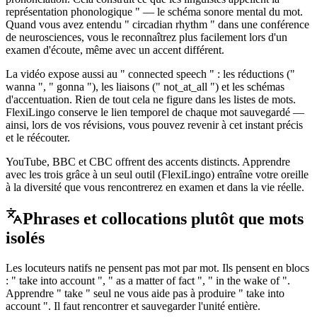
représentation phonologique " — le schéma sonore mental du mot.
Quand vous avez entendu " circadian rhythm " dans une conférence
de neurosciences, vous le reconnaîtrez plus facilement lors d'un
examen d'écoute, même avec un accent différent.
La vidéo expose aussi au " connected speech " : les réductions ("
wanna ", " gonna "), les liaisons (" not_at_all ") et les schémas
d'accentuation. Rien de tout cela ne figure dans les listes de mots.
FlexiLingo conserve le lien temporel de chaque mot sauvegardé —
ainsi, lors de vos révisions, vous pouvez revenir à cet instant précis
et le réécouter.
YouTube, BBC et CBC offrent des accents distincts. Apprendre
avec les trois grâce à un seul outil (FlexiLingo) entraîne votre oreille
à la diversité que vous rencontrerez en examen et dans la vie réelle.
Phrases et collocations plutôt que mots
isolés
Les locuteurs natifs ne pensent pas mot par mot. Ils pensent en blocs
: " take into account ", " as a matter of fact ", " in the wake of ".
Apprendre " take " seul ne vous aide pas à produire " take into
account ". Il faut rencontrer et sauvegarder l'unité entière.