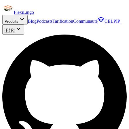
FlexiLingo
Blog
Podcasts
Tarification
Communauté
CELPIP
Produits
🇫🇷