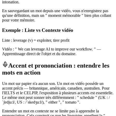
intonation.
En sauvegardant un mot depuis une vidéo, vous n'enregistrez pas
qu'une définition, mais un " moment mémorable " bien plus collant
pour votre mémoire.
Exemple : Liste vs Contexte vidéo
Liste : leverage (v) = exploiter, tirer profit
Vidéo : " We can leverage AI to improve our workflow. " —
Apprentissage direct de l'objet et du domaine.
Accent et prononciation : entendre les
mots en action
Un mot sur papier n'a aucun son. Un mot en vidéo possède un
accent précis — britannique, américain, canadien, australien. Pour
l'IELTS et le CELPIP, l'exposition à plusieurs accents est essentielle.
Le même mot peut sonner très différemment : " schedule " (UK : /
ˈʃedjuːl/, US : /ˈskedʒuːl/), " either ", " tomato ".
Entendre un mot en contexte ne se limite pas à apprendre la
prononciation. Cela construit ce que les linguistes appellent la "