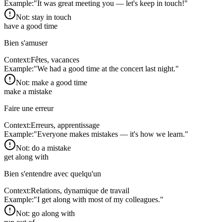
Example:
"
It was great meeting you — let's keep in touch!
"
Not:
stay in touch
have a good time
Bien s'amuser
Context:
Fêtes, vacances
Example:
"
We had a good time at the concert last night.
"
Not:
make a good time
make a mistake
Faire une erreur
Context:
Erreurs, apprentissage
Example:
"
Everyone makes mistakes — it's how we learn.
"
Not:
do a mistake
get along with
Bien s'entendre avec quelqu'un
Context:
Relations, dynamique de travail
Example:
"
I get along with most of my colleagues.
"
Not:
go along with