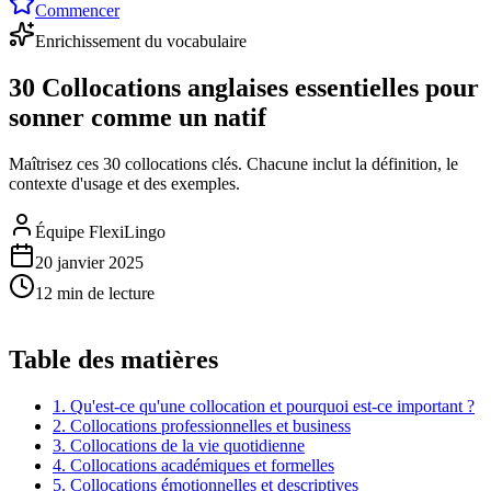
Commencer
Enrichissement du vocabulaire
30 Collocations anglaises essentielles pour
sonner comme un natif
Maîtrisez ces 30 collocations clés. Chacune inclut la définition, le
contexte d'usage et des exemples.
Équipe FlexiLingo
20 janvier 2025
12 min de lecture
Table des matières
1. Qu'est-ce qu'une collocation et pourquoi est-ce important ?
2. Collocations professionnelles et business
3. Collocations de la vie quotidienne
4. Collocations académiques et formelles
5. Collocations émotionnelles et descriptives