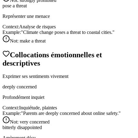
Not:
strongly prohibited
pose a threat
Représenter une menace
Context:
Analyse de risques
Example:
"
Climate change poses a threat to coastal cities.
"
Not:
make a threat
Collocations émotionnelles et
descriptives
Exprimer ses sentiments vivement
deeply concerned
Profondément inquiet
Context:
Inquiétude, plaintes
Example:
"
Parents are deeply concerned about online safety.
"
Not:
very concerned
bitterly disappointed
Amèrement déçu