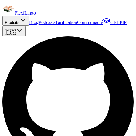
FlexiLingo
Blog
Podcasts
Tarification
Communauté
CELPIP
Produits
🇫🇷