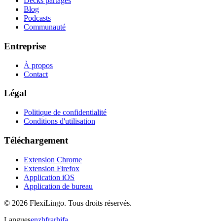
Decks partagés
Blog
Podcasts
Communauté
Entreprise
À propos
Contact
Légal
Politique de confidentialité
Conditions d'utilisation
Téléchargement
Extension Chrome
Extension Firefox
Application iOS
Application de bureau
©
2026
FlexiLingo.
Tous droits réservés.
Langues
en
zh
fr
ar
hi
fa