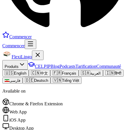
Commencer
Commencer
FlexiLingo
CELPIP
Blog
Podcasts
Tarification
Communauté
Produits
🇺🇸
🇨🇳
🇫🇷
🇸🇦
🇮🇳
English
中文
Français
العربية
हिन्दी
🇩🇪
🇻🇳
فارسی
Deutsch
Tiếng Việt
Available on
Chrome & Firefox Extension
Web App
iOS App
Desktop App