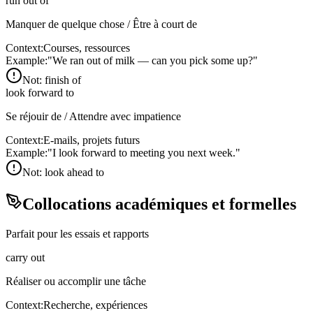
run out of
Manquer de quelque chose / Être à court de
Context:
Courses, ressources
Example:
"
We ran out of milk — can you pick some up?
"
Not:
finish of
look forward to
Se réjouir de / Attendre avec impatience
Context:
E-mails, projets futurs
Example:
"
I look forward to meeting you next week.
"
Not:
look ahead to
Collocations académiques et formelles
Parfait pour les essais et rapports
carry out
Réaliser ou accomplir une tâche
Context:
Recherche, expériences