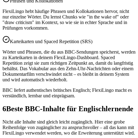
Phrasen und Kollokationen
FlexiLingo hebt häufige Phrasen und Kollokationen hervor, nicht
nur einzelne Wörter. Du lernst Chunks wie "in the wake of" oder
"draw criticism" im Kontext, so wie sie in echter Sprache und in
Prüfungen vorkommen.
Karteikarten und Spaced Repetition (SRS)
Wörter und Phrasen, die du aus BBC-Sendungen speicherst, werden
zu Karteikarten in deinem FlexiLingo-Dashboard. Spaced
Repetition zeigt sie zum richtigen Zeitpunkt an, damit du langfristig
behältst. Das Vokabular aus den Zehn-Uhr-Nachrichten oder einem
Dokumentarfilm verschwindet nicht – es bleibt in deinem System
und wird automatisch wiederholt.
BBC liefert authentisches britisches Englisch; FlexiLingo macht es
verständlich, lernbar und einprägsam.
6
Beste BBC-Inhalte für Englischlernende
Nicht alle Inhalte sind gleich leicht zugänglich. Hier eine grobe
Reihenfolge von zugänglicher zu anspruchsvoller – all das kann mit
FlexiLingo verwendet werden, wo die Erweiterung unterstützt wird.