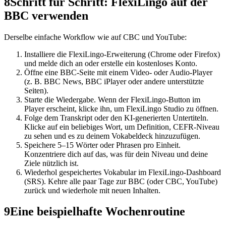
8
Schritt für Schritt: FlexiLingo auf der
BBC verwenden
Derselbe einfache Workflow wie auf CBC und YouTube:
Installiere die FlexiLingo-Erweiterung (Chrome oder Firefox)
und melde dich an oder erstelle ein kostenloses Konto.
Öffne eine BBC-Seite mit einem Video- oder Audio-Player
(z. B. BBC News, BBC iPlayer oder andere unterstützte
Seiten).
Starte die Wiedergabe. Wenn der FlexiLingo-Button im
Player erscheint, klicke ihn, um FlexiLingo Studio zu öffnen.
Folge dem Transkript oder den KI-generierten Untertiteln.
Klicke auf ein beliebiges Wort, um Definition, CEFR-Niveau
zu sehen und es zu deinem Vokabeldeck hinzuzufügen.
Speichere 5–15 Wörter oder Phrasen pro Einheit.
Konzentriere dich auf das, was für dein Niveau und deine
Ziele nützlich ist.
Wiederhol gespeichertes Vokabular im FlexiLingo-Dashboard
(SRS). Kehre alle paar Tage zur BBC (oder CBC, YouTube)
zurück und wiederhole mit neuen Inhalten.
9
Eine beispielhafte Wochenroutine