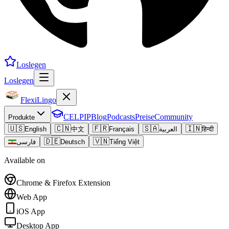
Loslegen
Loslegen
FlexiLingo
CELPIP
Blog
Podcasts
Preise
Community
Produkte
🇺🇸
🇨🇳
🇫🇷
🇸🇦
🇮🇳
English
中文
Français
العربية
हिन्दी
🇩🇪
🇻🇳
فارسی
Deutsch
Tiếng Việt
Available on
Chrome & Firefox Extension
Web App
iOS App
Desktop App