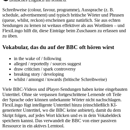
Schreibweise (colour, favour, programme), Aussprache (z. B.
schedule, advertisement) und typisch britische Wörter und Phrasen
(queue, whilst, reckon) erscheinen ganz natürlich. Sie aus echten
Sendungen zu lernen ist weitaus effektiver als aus Wortlisten – und
FlexiLingo hilft dir, diese Einträge beim Zuschauen zu erfassen und
zu üben.
Vokabular, das du auf der BBC oft hören wirst
in the wake of / following
alleged / reportedly / sources suggest
draw criticism / spark controversy
breaking story / developing
whilst / amongst / towards (britische Schreibweise)
Viele BBC-Videos und iPlayer-Sendungen haben keine eingebauten
Untertitel. Ohne sie verpassen fortgeschrittene Lernende oft Teile
der Sprache oder können unbekannte Wörter nicht nachschlagen.
FlexiLingo fügt intelligente Untertitel hinzu (einschließlich KI-
generierter Untertitel, wo die BBC keine anbietet), damit du dem
Skript folgen, auf jedes Wort klicken und es in dein Vokabeldeck
speichern kannst. Das verwandelt die BBC von einer passiven
Ressource in ein aktives Lerntool.