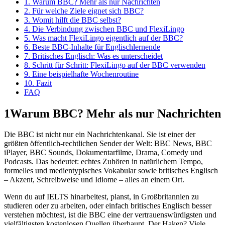
1. Warum BBC? Mehr als nur Nachrichten
2. Für welche Ziele eignet sich BBC?
3. Womit hilft die BBC selbst?
4. Die Verbindung zwischen BBC und FlexiLingo
5. Was macht FlexiLingo eigentlich auf der BBC?
6. Beste BBC-Inhalte für Englischlernende
7. Britisches Englisch: Was es unterscheidet
8. Schritt für Schritt: FlexiLingo auf der BBC verwenden
9. Eine beispielhafte Wochenroutine
10. Fazit
FAQ
1
Warum BBC? Mehr als nur Nachrichten
Die BBC ist nicht nur ein Nachrichtenkanal. Sie ist einer der
größten öffentlich-rechtlichen Sender der Welt: BBC News, BBC
iPlayer, BBC Sounds, Dokumentarfilme, Drama, Comedy und
Podcasts. Das bedeutet: echtes Zuhören in natürlichem Tempo,
formelles und medientypisches Vokabular sowie britisches Englisch
– Akzent, Schreibweise und Idiome – alles an einem Ort.
Wenn du auf IELTS hinarbeitest, planst, in Großbritannien zu
studieren oder zu arbeiten, oder einfach britisches Englisch besser
verstehen möchtest, ist die BBC eine der vertrauenswürdigsten und
vielfältigsten kostenlosen Quellen überhaupt. Der Haken? Viele