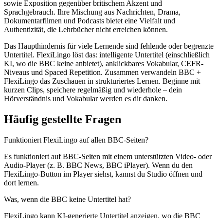
sowie Exposition gegenüber britischem Akzent und
Sprachgebrauch. Ihre Mischung aus Nachrichten, Drama,
Dokumentarfilmen und Podcasts bietet eine Vielfalt und
Authentizität, die Lehrbücher nicht erreichen können.
Das Haupthindernis für viele Lernende sind fehlende oder begrenzte
Untertitel. FlexiLingo löst das: intelligente Untertitel (einschließlich
KI, wo die BBC keine anbietet), anklickbares Vokabular, CEFR-
Niveaus und Spaced Repetition. Zusammen verwandeln BBC +
FlexiLingo das Zuschauen in strukturiertes Lernen. Beginne mit
kurzen Clips, speichere regelmäßig und wiederhole – dein
Hörverständnis und Vokabular werden es dir danken.
Häufig gestellte Fragen
Funktioniert FlexiLingo auf allen BBC-Seiten?
Es funktioniert auf BBC-Seiten mit einem unterstützten Video- oder
Audio-Player (z. B. BBC News, BBC iPlayer). Wenn du den
FlexiLingo-Button im Player siehst, kannst du Studio öffnen und
dort lernen.
Was, wenn die BBC keine Untertitel hat?
FlexiLingo kann KI-generierte Untertitel anzeigen, wo die BBC