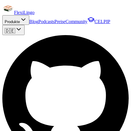
FlexiLingo
Blog
Podcasts
Preise
Community
CELPIP
Produkte
🇩🇪