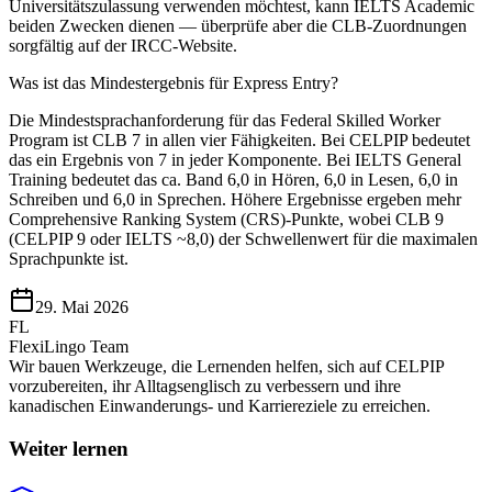
Universitätszulassung verwenden möchtest, kann IELTS Academic
beiden Zwecken dienen — überprüfe aber die CLB-Zuordnungen
sorgfältig auf der IRCC-Website.
Was ist das Mindestergebnis für Express Entry?
Die Mindestsprachanforderung für das Federal Skilled Worker
Program ist CLB 7 in allen vier Fähigkeiten. Bei CELPIP bedeutet
das ein Ergebnis von 7 in jeder Komponente. Bei IELTS General
Training bedeutet das ca. Band 6,0 in Hören, 6,0 in Lesen, 6,0 in
Schreiben und 6,0 in Sprechen. Höhere Ergebnisse ergeben mehr
Comprehensive Ranking System (CRS)-Punkte, wobei CLB 9
(CELPIP 9 oder IELTS ~8,0) der Schwellenwert für die maximalen
Sprachpunkte ist.
29. Mai 2026
FL
FlexiLingo Team
Wir bauen Werkzeuge, die Lernenden helfen, sich auf CELPIP
vorzubereiten, ihr Alltagsenglisch zu verbessern und ihre
kanadischen Einwanderungs- und Karriereziele zu erreichen.
Weiter lernen