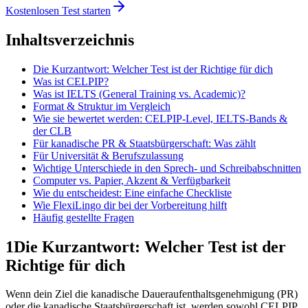
Kostenlosen Test starten
Inhaltsverzeichnis
Die Kurzantwort: Welcher Test ist der Richtige für dich
Was ist CELPIP?
Was ist IELTS (General Training vs. Academic)?
Format & Struktur im Vergleich
Wie sie bewertet werden: CELPIP-Level, IELTS-Bands &
der CLB
Für kanadische PR & Staatsbürgerschaft: Was zählt
Für Universität & Berufszulassung
Wichtige Unterschiede in den Sprech- und Schreibabschnitten
Computer vs. Papier, Akzent & Verfügbarkeit
Wie du entscheidest: Eine einfache Checkliste
Wie FlexiLingo dir bei der Vorbereitung hilft
Häufig gestellte Fragen
1
Die Kurzantwort: Welcher Test ist der
Richtige für dich
Wenn dein Ziel die kanadische Daueraufenthaltsgenehmigung (PR)
oder die kanadische Staatsbürgerschaft ist, werden sowohl CELPIP