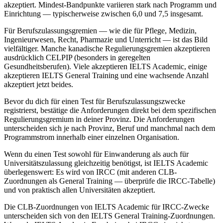
akzeptiert. Mindest-Bandpunkte variieren stark nach Programm und
Einrichtung — typischerweise zwischen 6,0 und 7,5 insgesamt.
Für Berufszulassungsgremien — wie die für Pflege, Medizin,
Ingenieurwesen, Recht, Pharmazie und Unterricht — ist das Bild
vielfältiger. Manche kanadische Regulierungsgremien akzeptieren
ausdrücklich CELPIP (besonders in geregelten
Gesundheitsberufen). Viele akzeptieren IELTS Academic, einige
akzeptieren IELTS General Training und eine wachsende Anzahl
akzeptiert jetzt beides.
Bevor du dich für einen Test für Berufszulassungszwecke
registrierst, bestätige die Anforderungen direkt bei dem spezifischen
Regulierungsgremium in deiner Provinz. Die Anforderungen
unterscheiden sich je nach Provinz, Beruf und manchmal nach dem
Programmstrom innerhalb einer einzelnen Organisation.
Wenn du einen Test sowohl für Einwanderung als auch für
Universitätszulassung gleichzeitig benötigst, ist IELTS Academic
überlegenswert: Es wird von IRCC (mit anderen CLB-
Zuordnungen als General Training — überprüfe die IRCC-Tabelle)
und von praktisch allen Universitäten akzeptiert.
Die CLB-Zuordnungen von IELTS Academic für IRCC-Zwecke
unterscheiden sich von den IELTS General Training-Zuordnungen.