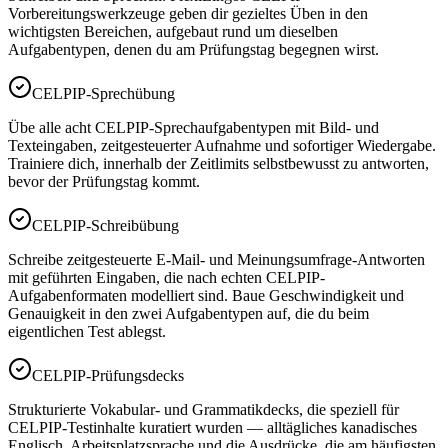
Vorbereitungswerkzeuge geben dir gezieltes Üben in den
wichtigsten Bereichen, aufgebaut rund um dieselben
Aufgabentypen, denen du am Prüfungstag begegnen wirst.
CELPIP-Sprechübung
Übe alle acht CELPIP-Sprechaufgabentypen mit Bild- und
Texteingaben, zeitgesteuerter Aufnahme und sofortiger Wiedergabe.
Trainiere dich, innerhalb der Zeitlimits selbstbewusst zu antworten,
bevor der Prüfungstag kommt.
CELPIP-Schreibübung
Schreibe zeitgesteuerte E-Mail- und Meinungsumfrage-Antworten
mit geführten Eingaben, die nach echten CELPIP-
Aufgabenformaten modelliert sind. Baue Geschwindigkeit und
Genauigkeit in den zwei Aufgabentypen auf, die du beim
eigentlichen Test ablegst.
CELPIP-Prüfungsdecks
Strukturierte Vokabular- und Grammatikdecks, die speziell für
CELPIP-Testinhalte kuratiert wurden — alltägliches kanadisches
Englisch, Arbeitsplatzsprache und die Ausdrücke, die am häufigsten