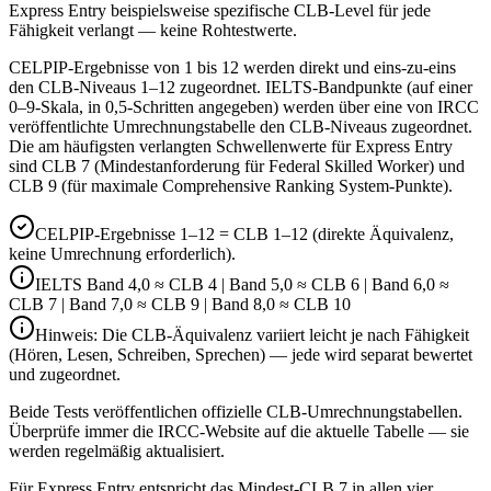
Express Entry beispielsweise spezifische CLB-Level für jede
Fähigkeit verlangt — keine Rohtestwerte.
CELPIP-Ergebnisse von 1 bis 12 werden direkt und eins-zu-eins
den CLB-Niveaus 1–12 zugeordnet. IELTS-Bandpunkte (auf einer
0–9-Skala, in 0,5-Schritten angegeben) werden über eine von IRCC
veröffentlichte Umrechnungstabelle den CLB-Niveaus zugeordnet.
Die am häufigsten verlangten Schwellenwerte für Express Entry
sind CLB 7 (Mindestanforderung für Federal Skilled Worker) und
CLB 9 (für maximale Comprehensive Ranking System-Punkte).
CELPIP-Ergebnisse 1–12 = CLB 1–12 (direkte Äquivalenz,
keine Umrechnung erforderlich).
IELTS Band 4,0 ≈ CLB 4 | Band 5,0 ≈ CLB 6 | Band 6,0 ≈
CLB 7 | Band 7,0 ≈ CLB 9 | Band 8,0 ≈ CLB 10
Hinweis: Die CLB-Äquivalenz variiert leicht je nach Fähigkeit
(Hören, Lesen, Schreiben, Sprechen) — jede wird separat bewertet
und zugeordnet.
Beide Tests veröffentlichen offizielle CLB-Umrechnungstabellen.
Überprüfe immer die IRCC-Website auf die aktuelle Tabelle — sie
werden regelmäßig aktualisiert.
Für Express Entry entspricht das Mindest-CLB 7 in allen vier