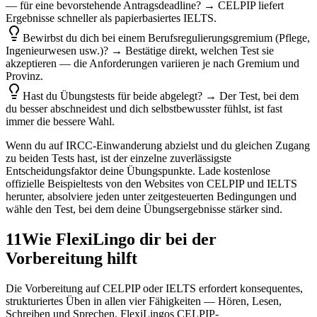
— für eine bevorstehende Antragsdeadline? → CELPIP liefert
Ergebnisse schneller als papierbasiertes IELTS.
Bewirbst du dich bei einem Berufsregulierungsgremium (Pflege,
Ingenieurwesen usw.)? → Bestätige direkt, welchen Test sie
akzeptieren — die Anforderungen variieren je nach Gremium und
Provinz.
Hast du Übungstests für beide abgelegt? → Der Test, bei dem
du besser abschneidest und dich selbstbewusster fühlst, ist fast
immer die bessere Wahl.
Wenn du auf IRCC-Einwanderung abzielst und du gleichen Zugang
zu beiden Tests hast, ist der einzelne zuverlässigste
Entscheidungsfaktor deine Übungspunkte. Lade kostenlose
offizielle Beispieltests von den Websites von CELPIP und IELTS
herunter, absolviere jeden unter zeitgesteuerten Bedingungen und
wähle den Test, bei dem deine Übungsergebnisse stärker sind.
11
Wie FlexiLingo dir bei der
Vorbereitung hilft
Die Vorbereitung auf CELPIP oder IELTS erfordert konsequentes,
strukturiertes Üben in allen vier Fähigkeiten — Hören, Lesen,
Schreiben und Sprechen. FlexiLingos CELPIP-