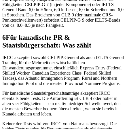
Fähigkeiten CELPIP-G 7 (in jeder Komponente) oder IELTS
General Band 6,0 in Hören, 6,0 in Lesen, 6,0 in Schreiben und 6,0
in Sprechen. Das Erreichen von CLB 9 (der maximale CRS-
Punkteschwellenwert) erfordert CELPIP-G 9 oder IELTS-Bands
von ca. 8,0–8,5 je nach Fähigkeit.
6
Für kanadische PR &
Staatsbürgerschaft: Was zählt
IRCC akzeptiert sowohl CELPIP-General als auch IELTS General
Training für die Mehrheit der wirtschaftlichen
Einwanderungsprogramme, einschließlich Express Entry (Federal
Skilled Worker, Canadian Experience Class, Federal Skilled
Trades), das Atlantic Immigration Program, Rural and Northern
Immigration Pilot und die meisten Provincial Nominee Programs.
Für kanadische Staatsbürgerschaftsanträge akzeptiert IRCC
ebenfalls beide Tests. Die Anforderung ist CLB 4 oder höher in
allen vier Fähigkeiten — ein relativ niedriger Schwellenwert, den
die meisten Bewerber bequem überschreiten, wenn sie bereits in
Kanada arbeiten und leben.
Keiner der Tests wird von IRCC von Natur aus bevorzugt. Die
beiden Tests werden für Bewertungszwecke als gleichwertig