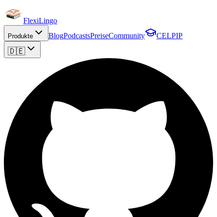
FlexiLingo
Blog
Podcasts
Preise
Community
CELPIP
Produkte
🇩🇪