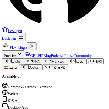
Loslegen
Loslegen
FlexiLingo
CELPIP
Blog
Podcasts
Preise
Community
Produkte
🇺🇸
🇨🇳
🇫🇷
🇸🇦
🇮🇳
English
中文
Français
العربية
हिन्दी
🇩🇪
🇻🇳
فارسی
Deutsch
Tiếng Việt
Available on
Chrome & Firefox Extension
Web App
iOS App
Desktop App