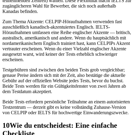
teilnehmenden Zentren) wählen. Diese Flexibilität macht IELTS zur
zugänglicheren Wahl für Bewerber, die sich noch außerhalb
Kanadas befinden.
Zum Thema Akzente: CELPIP-Höraufnahmen verwenden fast
ausschließlich kanadisch-akzentuiertes Englisch. IELTS-
Höraufnahmen umfassen eine Reihe englischer Akzente — britisch,
australisch, amerikanisch und andere. Wenn du hauptsächlich mit
nordamerikanischem Englisch trainiert hast, kann CELPIPs Akzent
vertrauter erscheinen. Wenn du einer Vielzahl englischer Akzente
ausgesetzt warst, wird keiner der Tests erheblich schwieriger
erscheinen.
Testgebühren sind zwischen den beiden Tests grob vergleichbar;
genaue Preise ändern sich mit der Zeit, also bestätige die aktuelle
Gebühr auf der offiziellen Website jedes Tests, bevor du buchst.
Beide Tests werden für ein Gültigkeitsfenster von zwei Jahren ab
dem Testdatum akzeptiert.
Beide Tests erfordern persönliche Teilnahme an einem autorisierten
Testzentrum — derzeit gibt es keine vollständig Zuhause-Version
von CELPIP oder IELTS für hochwertige Einwanderungszwecke.
10
Wie du entscheidest: Eine einfache
Checkliste