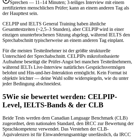
Sprechen — 11–14 Minuten; 3-teiliges Interview mit einem
zertifizierten menschlichen Prüfer; kann an einem anderen Tag als
der Haupttest sein.
CELPIP und IELTS General Training haben ähnliche
Gesamttestzeiten (~2,5–3 Stunden), aber CELPIP wird in einer
einzigen ununterbrochenen Sitzung abgelegt, während IELTS den
Sprechabschnitt typischerweise an einem anderen Tag einplant.
Für die meisten Testteilnehmer ist der größte strukturelle
Unterschied der Sprechabschnitt. CELPIPs mikrofonbasierte
Aufnahme beseitigt die Prüfer-Angst bei manchen Testteilnehmern,
während IELTs Live-Interview natürliches Gesprächsvermögen
belohnt und Hin-und-her-Interaktion ermöglicht. Kein Format ist
objektiv leichter — deine Wahl sollte widerspiegeln, wie du unter
jeder Bedingung abschneidest.
5
Wie sie bewertet werden: CELPIP-
Level, IELTS-Bands & der CLB
Beide Tests werden dem Canadian Language Benchmark (CLB)
zugeordnet, dem nationalen Standard, den IRCC zur Bewertung der
Sprachkompetenz verwendet. Das Verstehen der CLB-
Äquivalenzen ist für Einwanderungsanträge unerlässlich, da IRCC