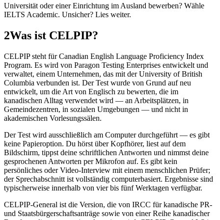
Universität oder einer Einrichtung im Ausland bewerben? Wähle
IELTS Academic. Unsicher? Lies weiter.
2
Was ist CELPIP?
CELPIP steht für Canadian English Language Proficiency Index
Program. Es wird von Paragon Testing Enterprises entwickelt und
verwaltet, einem Unternehmen, das mit der University of British
Columbia verbunden ist. Der Test wurde von Grund auf neu
entwickelt, um die Art von Englisch zu bewerten, die im
kanadischen Alltag verwendet wird — an Arbeitsplätzen, in
Gemeindezentren, in sozialen Umgebungen — und nicht in
akademischen Vorlesungssälen.
Der Test wird ausschließlich am Computer durchgeführt — es gibt
keine Papieroption. Du hörst über Kopfhörer, liest auf dem
Bildschirm, tippst deine schriftlichen Antworten und nimmst deine
gesprochenen Antworten per Mikrofon auf. Es gibt kein
persönliches oder Video-Interview mit einem menschlichen Prüfer;
der Sprechabschnitt ist vollständig computerbasiert. Ergebnisse sind
typischerweise innerhalb von vier bis fünf Werktagen verfügbar.
CELPIP-General ist die Version, die von IRCC für kanadische PR-
und Staatsbürgerschaftsanträge sowie von einer Reihe kanadischer