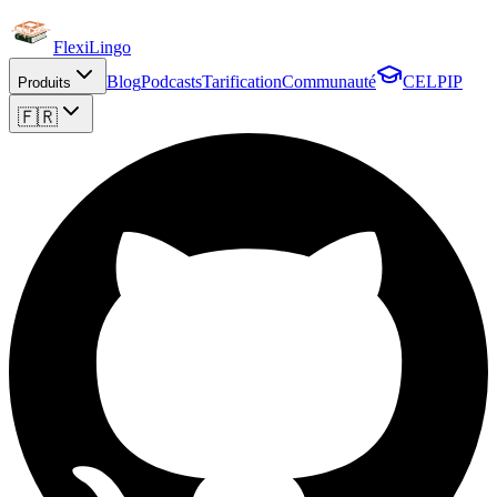
FlexiLingo
Blog
Podcasts
Tarification
Communauté
CELPIP
Produits
🇫🇷