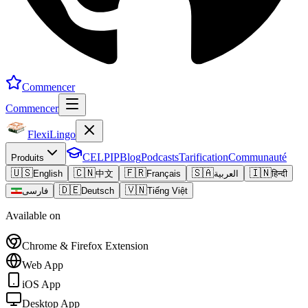
Commencer
Commencer
FlexiLingo
CELPIP
Blog
Podcasts
Tarification
Communauté
Produits
🇺🇸
🇨🇳
🇫🇷
🇸🇦
🇮🇳
English
中文
Français
العربية
हिन्दी
🇩🇪
🇻🇳
فارسی
Deutsch
Tiếng Việt
Available on
Chrome & Firefox Extension
Web App
iOS App
Desktop App